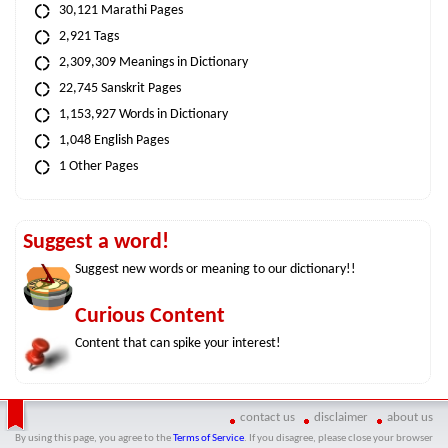
30,121 Marathi Pages
2,921 Tags
2,309,309 Meanings in Dictionary
22,745 Sanskrit Pages
1,153,927 Words in Dictionary
1,048 English Pages
1 Other Pages
Suggest a word!
Suggest new words or meaning to our dictionary!!
Curious Content
Content that can spike your interest!
contact us
disclaimer
about us
By using this page, you agree to the
Terms of Service
. If you disagree, please close your browser