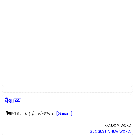
वैशाय्य
वैशाय्य
n.
n.
(
fr.
वि-शाय
),
[Gaṇar.]
RANDOM WORD
SUGGEST A NEW WORD!