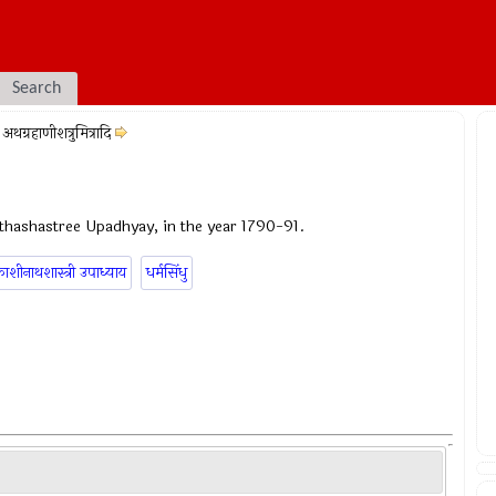
Search
अथग्रहाणीशत्रुमित्रादि
thashastree Upadhyay, in the year 1790-91.
ाशीनाथशास्त्री उपाध्याय
धर्मसिंधु