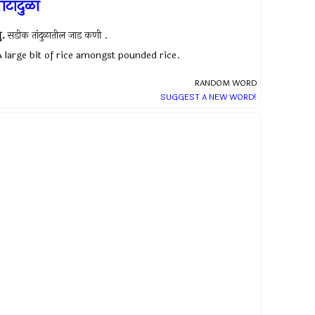
ाटांदुळा
ु.
सडीक तांदुळातील जाड कणी .
A large bit of rice amongst pounded rice.
RANDOM WORD
SUGGEST A NEW WORD!