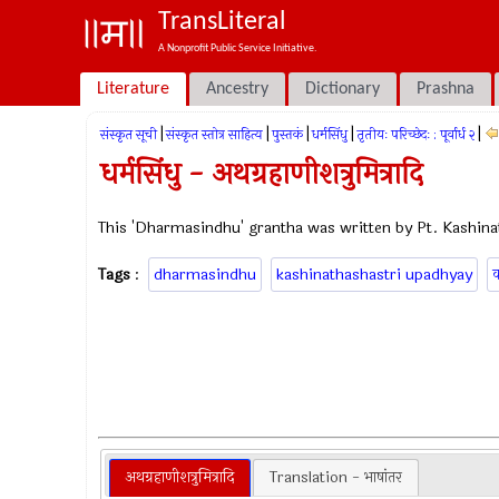
TransLiteral
A Nonprofit Public Service Initiative.
Literature
Ancestry
Dictionary
Prashna
|
|
|
|
|
संस्कृत सूची
संस्कृत स्तोत्र साहित्य
पुस्तकं
धर्मसिंधु
तृतीयः परिच्छेदः : पूर्वार्ध २
धर्मसिंधु - अथग्रहाणीशत्रुमित्रादि
This 'Dharmasindhu' grantha was written by Pt. Kashina
Tags
:
dharmasindhu
kashinathashastri upadhyay
क
अथग्रहाणीशत्रुमित्रादि
Translation - भाषांतर