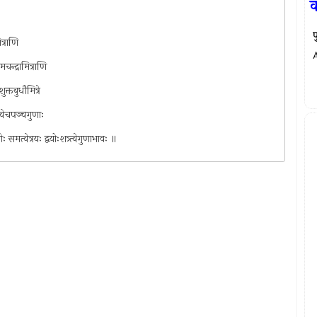
व
प
ित्राणि
चन्द्रामित्राणि
क्तबुधौमित्रे
त्वेचपञ्चगुणाः
ः समत्वेत्रयः द्वयोःशत्र्त्वेगुणाभावः ॥