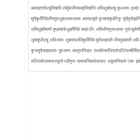
अथग्रहाणीशत्रुमित्रादि रवेर्गुरुभौमचन्द्रामित्राणि शनिशुक्रोशत्रू बुधःसमः इन्दोः
सूर्यबुधौमित्रेभौमगुरुशुक्रशनयःसमाः अस्यशत्रुर्न कुजस्यबुधोरिपुः सूर्यगुर्चन्द्राम
शनिशुक्रौसमौ बुधस्यार्कशुक्रौमित्रे चन्द्रोऽरिः शनिभौमगुरगःसमाः गुरोःसूर्यभौम
शुक्रबुधौशत्रू शनिःसमः शुक्रस्यशनिबुधौमित्रे सुर्यचन्द्रावरी भौमगुरूसमौ शनैःशु
कुजसूर्यचन्द्राअरयः गुरुःसमः अत्रगुणविचारः राश्योरेकाधिपत्वेराशिपत्योर्मित्र
राशिपयोःसमत्वशत्रुत्वेऽर्धोगुणः समत्वमित्रत्वेचत्वारः शत्रुत्वमित्रत्वे एकः द्वयो