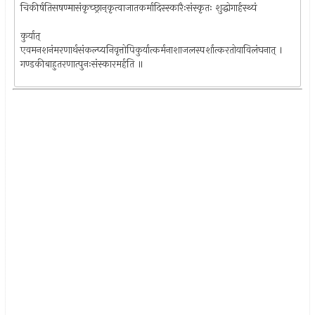
चिकीर्षतिसषण्मासंकृच्छ्रान्‌कृत्वाजातकर्मादिस्स्कारैःसंस्कृतः शुद्धोगार्हस्थ्यं
कुर्यात्
एवमनशनंमरणार्थसंकल्प्यनिवृत्तोपिकुर्यात्कर्मनाशाजलस्पर्शात्करतोयाविलंघनात् ।
गण्डकीबाहुतरणात्पुनःसंस्कारमर्हति ॥