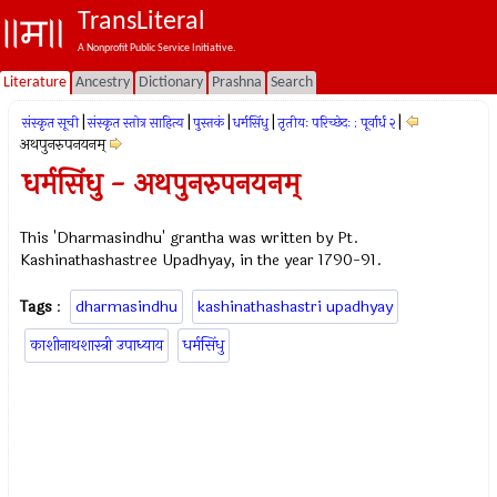
TransLiteral
A Nonprofit Public Service Initiative.
Literature
Ancestry
Dictionary
Prashna
Search
|
|
|
|
|
संस्कृत सूची
संस्कृत स्तोत्र साहित्य
पुस्तकं
धर्मसिंधु
तृतीयः परिच्छेदः : पूर्वार्ध २
अथपुनरुपनयनम्
धर्मसिंधु - अथपुनरुपनयनम्
This 'Dharmasindhu' grantha was written by Pt.
Kashinathashastree Upadhyay, in the year 1790-91.
Tags
:
dharmasindhu
kashinathashastri upadhyay
काशीनाथशास्त्री उपाध्याय
धर्मसिंधु