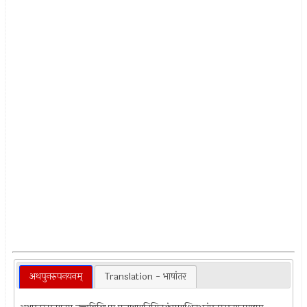
अथपुनरुपनयनम्
Translation - भाषांतर