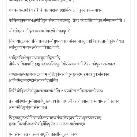
एवमजबस्तमहिषारोहेपि मांसभक्षकपशोर्विट्‌भक्षणेपुनरुपनयनमात्रम्
केचिन्मानुषमलभक्षणेपिपुनःसंस्कारमात्रमाहुः प्रेतशय्याप्रतिग्राहीपुनःसंस्कारमर्हति ।
जीवतोमृतवार्ताश्रुत्वान्त्यकर्मकरणे तंधृतकुम्भे
निमज्योद्धृत्यस्नापयित्वाजातकर्माद्युपनयनान्तसंस्कारान्‌कृत्वात्रिरात्रव्रतान्तेपूर्वभार्ययात
स्यांमृतायामन्यभअर्ययावाविवाहःकार्यः
आहिताग्निश्चेत्पुनराधानायुष्मादिष्ट्यादि
तीर्थयात्रांविनाकलिङ्गाङ्गावङ्गान्ध्रसिन्धुसौवीरप्रत्यन्तवासिदेशगमनेपुनः संस्कारः
चाण्डालान्नभक्षणेचान्द्रायणम् बुद्धिपूर्वभक्षणेकृच्छ्राब्दम् उभयत्रपुनःसंस्कारः
अजिनंमेखलादण्डोभैक्ष्यचर्याव्रतानिच ।
निर्वर्तन्तेद्विजातीनांपुनःसंस्कारकर्मणि १ वपनंमेखलेतिस्मृत्यन्तरेपाठः
ब्रह्मचारिणोमधुमांसाशनेपुनरुपनयनंप्राजापत्यंत्रिरात्रोपवासोवा मत्याभक्षणेपराकः
अभ्यासेद्विगुणंपुनःसंस्कारश्च
पितृमातृगुरुभ्योभिन्नस्यप्रेतस्यान्तकर्मकरनेब्रह्मचारिणःपुनरुपनयनम्
हस्तमथितदधिभक्षणेबहिर्वेदिपुरोडाशाशनेअभ्यासेकृच्छ्रः
पुनःसंस्कारश्च यःसंन्यासगृहीत्वाततोनिवृत्त्यगार्हस्थ्यं