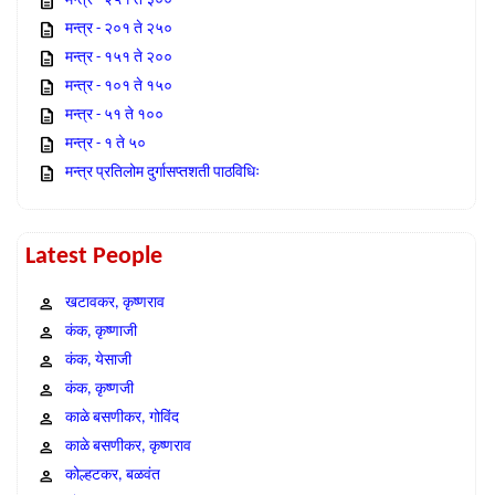
मन्त्र - २५१ ते ३००
मन्त्र - २०१ ते २५०
मन्त्र - १५१ ते २००
मन्त्र - १०१ ते १५०
मन्त्र - ५१ ते १००
मन्त्र - १ ते ५०
मन्त्र प्रतिलोम दुर्गासप्तशती पाठविधिः
Latest People
खटावकर, कृष्णराव
कंक, कृष्णाजी
कंक, येसाजी
कंक, कृष्णजी
काळे बसणीकर, गोविंद
काळे बसणीकर, कृष्णराव
कोल्हटकर, बळवंत