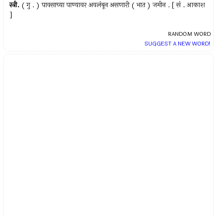
स्त्री.
( गु . ) पावसाच्या पाण्यावर अवलंबून असणारी ( भात ) जमीन . [ सं . आकाश
]
RANDOM WORD
SUGGEST A NEW WORD!