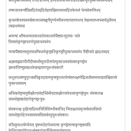
अथपुनरुपनयनम् तच्चत्रिविधम् प्रत्यवायनिमित्तकंप्रायश्चित्तभूतंपुनरुपनयनमाद्यम्
तच्चजातकर्मादिसहितंतद्रहितंप्रायश्चित्तान्तरसहितकेवलं चेत्यनेकविधम्
कृतस्योपनयनस्योक्तकालाद्यङ्गवैगुण्येनवैकल्यापत्तावपरम् वेदान्तराध्ययनार्थंतृतीयम्
तत्रप्रथमंयथा
अमत्या औषधान्तरानाश्यरोगनाशार्थपैष्ट्याःसूरायाः पाने
त्रिमासंकृच्छ्राचरणंपुनरुपनयनंच
मत्यापैष्ट्यन्यसुरायाऔषधार्थकृछ्रातिकृच्छ्रौपुनरुपनयनंच पैष्टीपाने द्वादशाब्दम्
अज्ञानाद्वारुणीगौडीमाध्वीसूरापीताचेत्पुनरुपनयनंस्तप्तकृच्छ्रंच
ज्ञात्वाविण्मूत्राद्यशनेचान्द्रायणपुनःसंस्कारौ
लशुनपलाण्डुगृञ्जनविड्वराहग्रामकुक्कुटनरगोमांसभक्षणेद्विजातीनाम्तत्तत्प्रायश्चित्तान्ते
पुनरुपनयनम्
अविखरोष्ट्रमानुषीक्षीरपानेहस्तिनीवडवाक्षीरपानेचतप्तकृच्छ्रंपुनः संस्कारश्च
रासभोष्ट्राद्यारोहणेकृच्छ्रःपुनः
संस्कारश्च इदंहेमाद्रिमतमितिसिन्धौक्वचित् मिताक्षरास्मृत्यर्थसारादिमते
रासभोष्ट्रारोहेउपवासत्रयादिमात्रंनतुपुनःसंस्कारः
कौस्तुभाशयोप्येवम् वृषभारोहणेअमत्या कृच्छ्रंमत्याकृच्छ्रत्रयादि
केचिद्‌वृषारोहेपुनःसंस्कारंकुर्वन्तितत्रमूलंमृग्यम्