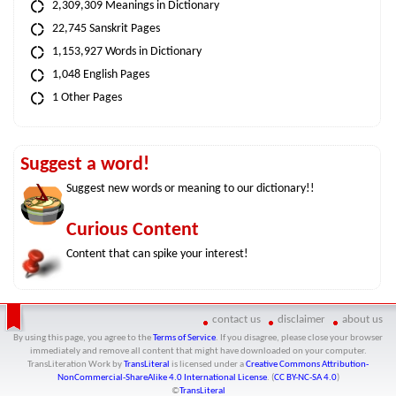
2,309,309 Meanings in Dictionary
22,745 Sanskrit Pages
1,153,927 Words in Dictionary
1,048 English Pages
1 Other Pages
Suggest a word!
Suggest new words or meaning to our dictionary!!
Curious Content
Content that can spike your interest!
contact us
disclaimer
about us
By using this page, you agree to the
Terms of Service
. If you disagree, please close your browser
immediately and remove all content that might have downloaded on your computer.
TransLiteration Work
by
TransLiteral
is licensed under a
Creative Commons Attribution-
NonCommercial-ShareAlike 4.0 International License
. (
CC BY-NC-SA 4.0
)
©
TransLiteral