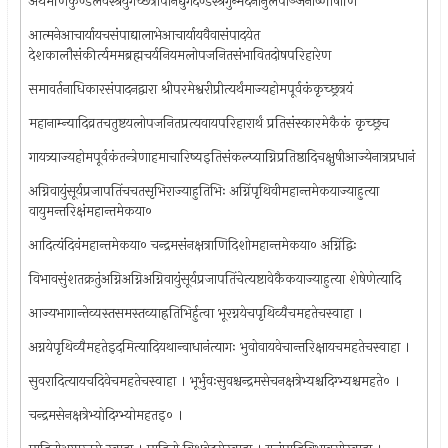
अथमणिकुण्डलवस्त्रयुगच्छत्रोपानद्युगदण्डस्त्रगुन्मर्दनानुलेपाञ्जनोष्णीषाणि
आत्मनेआचार्यायचसंपाद्यालाभेआचार्यायवैवासंपादयेत
देशकालौसंकीर्त्यममब्रह्मचर्यनियमलोपजनितसंभावितदोषपरिहारेण
समावर्तनाधिकारसंपादनद्वारा श्रीपरमेश्वरीप्रीत्यर्थंमाज्यहोमपूर्वकंकृच्छ्रत्रयं
महानाम्न्यादिव्रतचतुष्टयलोपजनितप्रत्यवायपरिहारार्थं प्रतिसंस्कारमेकैकं कृच्छ्रच
गायत्र्याज्यहोमपूर्वकंतन्त्रेणाहमाचारिष्यइतिसंकल्प्याग्निप्रतिष्ठादिचक्षुषीआज्येनात्रप्रधानं
अग्निवायुंसूर्यप्रजापतिंचचतसृभिराज्याहुतिभिः अग्निंपृथिवीमहान्तमेकयाज्याहुत्या
वायुमन्तरिक्षंमहान्तमेकया०
आदित्यंदिवंमहान्तमेकया० चन्द्रमसंनक्षत्राणिदिशोमहान्तमेकया० अग्निंद्विः
विभावसुंशतक्रतुंअग्निअग्निअग्निवायुंसूर्यप्रजापतिंचेत्यष्टावेकैकयाज्याहुत्या शेषेणेत्यादि
आज्यभागान्तेव्यस्तसमस्तव्याह्रतिभिर्हुत्वा भूरग्नयेचपृथिव्यैचमहतेचस्वाहा ।
अग्नयेपृथिव्यैमहतेइदमित्यादियथान्वाधानंत्यागः भुवोवायवेचान्तरिक्षायचमहतेचस्वाहा ।
सुवरादित्यायचदिवेचमहतेचस्वाहा । भूर्भुवःसुवश्चन्द्रमसेचनक्षत्रेभ्यश्चदिग्भ्यश्चमहते० ।
चन्द्रमसेनक्षत्रेभ्योदिग्भ्योमहतइ० ।