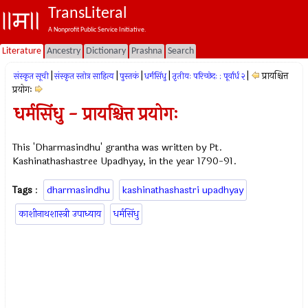
TransLiteral
A Nonprofit Public Service Initiative.
Literature
Ancestry
Dictionary
Prashna
Search
|
|
|
|
|
प्रायश्चित्त
संस्कृत सूची
संस्कृत स्तोत्र साहित्य
पुस्तकं
धर्मसिंधु
तृतीयः परिच्छेदः : पूर्वार्ध २
प्रयोगः
धर्मसिंधु - प्रायश्चित्त प्रयोगः
This 'Dharmasindhu' grantha was written by Pt.
Kashinathashastree Upadhyay, in the year 1790-91.
Tags
:
dharmasindhu
kashinathashastri upadhyay
काशीनाथशास्त्री उपाध्याय
धर्मसिंधु