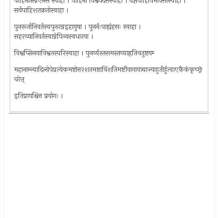
पाहिनोअग्नएनसे स्वाहा । पाहिनो विश्ववेदसेस्वाहा । यज्ञंपाहिविभावसोस्वाहा ।
सर्वपाहिशतक्रतोस्वाहा ।
पुनरूर्जानिवर्तस्वपुनरग्नइहायुषा । पुनर्नःपाह्यंहसः स्वाहा ।
सहरय्यानिवर्तस्वाग्नेपिन्वस्वधारया ।
विश्वप्सिनयाविश्वतस्परिस्वाहा । पुनर्व्यस्तसमस्तव्याह्रतिचतुष्टयम्‍
महानाम्न्यादिलोपेप्रत्येकमष्टोत्तरशतमष्टाविंशतिमष्टौवागायत्र्याज्याहुतीर्हुत्वाएकैकंकृच्छ्रं
चरेत्
इतिप्रायश्चित्त प्रयोगः ।