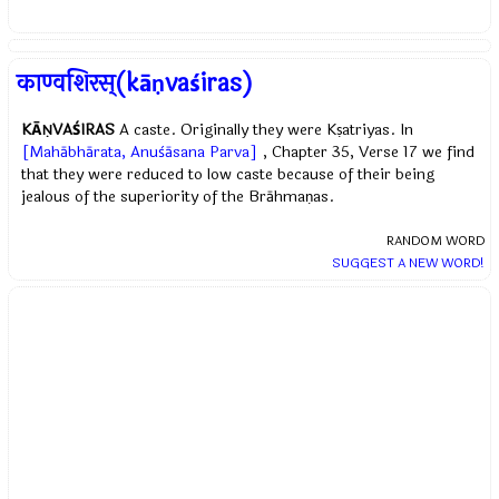
काण्वशिरस्(kāṇvaśiras)
KĀṆVAŚIRAS
A caste. Originally they were Kṣatriyas. In
[Mahābhārata, Anuśāsana Parva]
, Chapter 35, Verse 17 we find
that they were reduced to low caste because of their being
jealous of the superiority of the Brāhmaṇas.
RANDOM WORD
SUGGEST A NEW WORD!