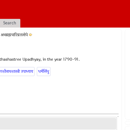
Search
अथब्रह्मचारिव्रतलोपे
thashastree Upadhyay, in the year 1790-91.
ाशीनाथशास्त्री उपाध्याय
धर्मसिंधु