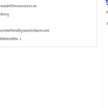
ग
ोपेमानस्तोकेतिमन्त्रस्यशतंजपउऽक्तः
ेगर्दभपशुः
S
्षरारम्भोक्तविष्ण्वादिपूजाप्रकारेणवेदारम्भःकार्यः
णांवेदोच्चारादौदोषः ॥