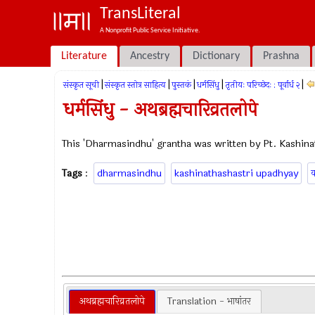
TransLiteral
A Nonprofit Public Service Initiative.
Literature
Ancestry
Dictionary
Prashna
|
|
|
|
|
संस्कृत सूची
संस्कृत स्तोत्र साहित्य
पुस्तकं
धर्मसिंधु
तृतीयः परिच्छेदः : पूर्वार्ध २
धर्मसिंधु - अथब्रह्मचारिव्रतलोपे
This 'Dharmasindhu' grantha was written by Pt. Kashina
Tags
:
dharmasindhu
kashinathashastri upadhyay
क
अथब्रह्मचारिव्रतलोपे
Translation - भाषांतर