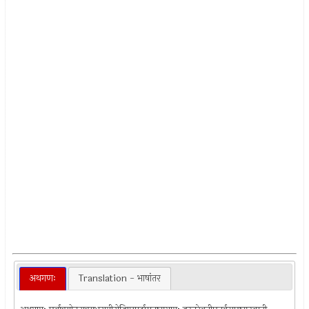
अथगणः
Translation - भाषांतर