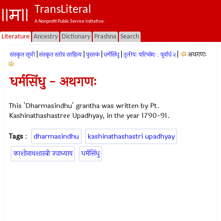
TransLiteral
A Nonprofit Public Service Initiative.
Literature
Ancestry
Dictionary
Prashna
Search
|
|
|
|
|
अथगणः
संस्कृत सूची
संस्कृत स्तोत्र साहित्य
पुस्तकं
धर्मसिंधु
तृतीयः परिच्छेदः : पूर्वार्ध २
धर्मसिंधु - अथगणः
This 'Dharmasindhu' grantha was written by Pt.
Kashinathashastree Upadhyay, in the year 1790-91.
Tags
:
dharmasindhu
kashinathashastri upadhyay
काशीनाथशास्त्री उपाध्याय
धर्मसिंधु