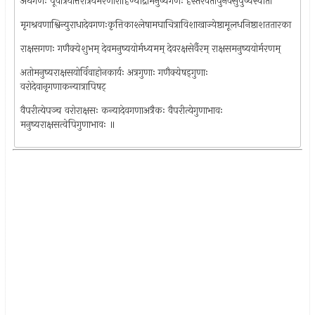
अथगणः पूर्वात्रयोत्तरात्रयभरणीरोहिण्यार्द्रामनुष्यगणः हस्तरेवतीपुनर्वसुपुष्यस्वाती
मृगश्रवणाश्विन्युराधादेवगणःकृत्तिकाश्लेषामघाचित्राविशाखाज्येष्ठामूलधनिष्ठाशततारका
राक्षसगणः गणैक्येशुभम् देवमनुष्ययोर्मध्यमम् देवरक्षसेर्वैरम् राक्षसमनुष्ययोर्मरणम्
अतोमनुष्यराक्षसयोर्विवाहोनकार्यः अत्रगुणाः गणैक्येषड्‌गुणाः
वरोदेवानृगणाकन्यात्रापिषट्‌
वैपरीत्येपञ्च वरोराक्षसः कन्यादेवगणाअत्रैकः वैपरीत्येगुणाभावः
मनुष्यराक्षसत्वेपिगुणाभावः ॥