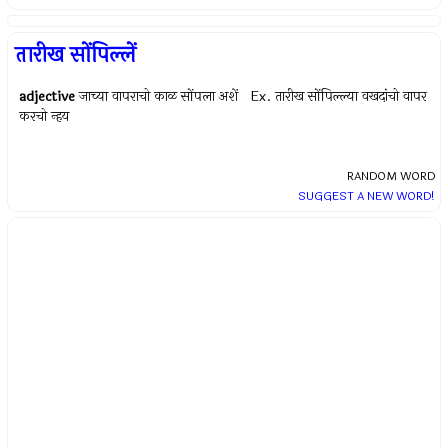
तारीख सोंपिल्लें
adjective
जाच्या वापराचो काळ सोंपला अशें Ex.
तारीख सोंपिल्ल्या वखदांचो वापर
करचो न्हय
RANDOM WORD
SUGGEST A NEW WORD!