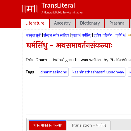
TransLiteral
A Nonprofit Public Service Initiative.
Literature
Ancestry
Dictionary
Prashna
|
|
|
|
|
संस्कृत सूची
संस्कृत स्तोत्र साहित्य
पुस्तकं
धर्मसिंधु
तृतीयः परिच्छेदः : पूर्वार्ध २
धर्मसिंधु - अथसमावर्तनसंकल्पाः
This 'Dharmasindhu' grantha was written by Pt. Kashina
Tags
:
dharmasindhu
kashinathashastri upadhyay
क
अथसमावर्तनसंकल्पाः
Translation - भाषांतर