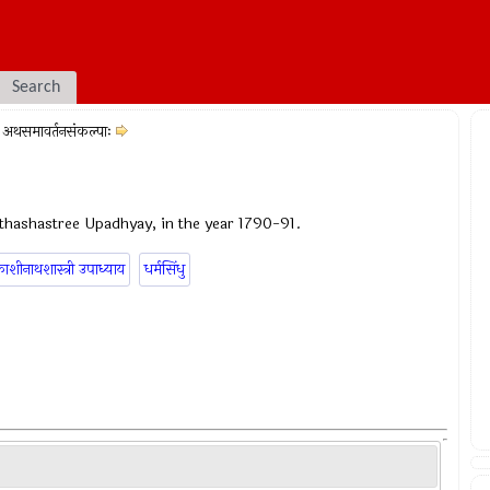
Search
अथसमावर्तनसंकल्पाः
thashastree Upadhyay, in the year 1790-91.
ाशीनाथशास्त्री उपाध्याय
धर्मसिंधु