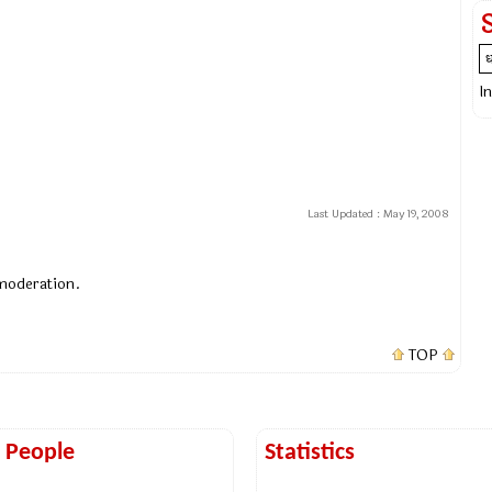
I
Last Updated :
May 19, 2008
 moderation.
TOP
t People
Statistics