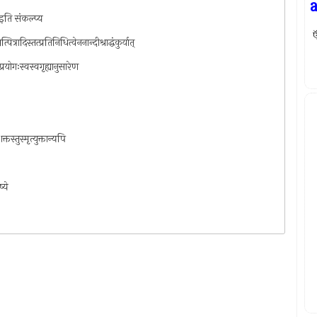
यइति संकल्प्य
ऍ
चेत्पित्रादिस्तत्प्रतिनिधित्वेननान्दीश्राद्धंकुर्यात्
प्रयोगःस्वस्वगृह्यानुसारेण
क्तस्तुस्मृत्युक्तान्यपि
्ये