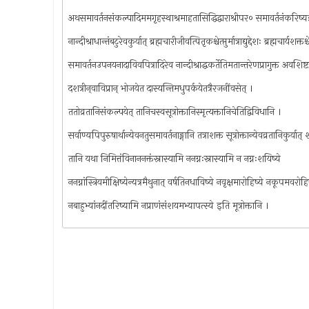
अथसमावर्तनसंकल्पादिममगृहस्थाश्रमाहतासिद्धिद्वाराश्रीपर० समावर्तनंकरिष्
नान्दीश्राधान्तंबटुरेवकुर्यात् ब्रह्मचारीजीवत्पितृकश्चेत्प्तुर्मात्राद्युद्देशः ब्रह्मचार्यशक्तश्
समावर्तनउपनयनादाविवपित्रादिरेव नान्दीश्राद्धकर्तेतिमतान्तरेणप्रागुक्त‍ अवशिष्ट
दशत्रीन्‌वाविप्रान्‌ भोजयेत दास्यन्तिमधुपर्कयेतत्रैरजनींवसेत् ।
ततोव्रतानिसंकल्पयेत् तानिचस्वसूत्रोक्तानिस्मृत्यक्तानिचेतिद्विविधानि ।
सर्वाण्यपिपुरुषार्थान्येवनतुसमावर्तनाङ्गानि तत्राशक्त सूत्रोक्तान्येवव्रतानिकुर्यात् श
तानि यथा निमित्तंविनाननक्तंस्नास्यामि ननग्नःस्नास्यामि न नग्नःशयिष्ये
ननग्नांस्त्रियमीक्षिष्येन्यत्रमैथुनात् वर्षतिनधाविष्ये नवृक्षमारोहिष्ये नकूपमवरोहिष
नबाहुभ्यांनदींतरिष्यामि नप्राणंसंशयमभ्यापत्स्ये इति मूत्रोक्तानि ।