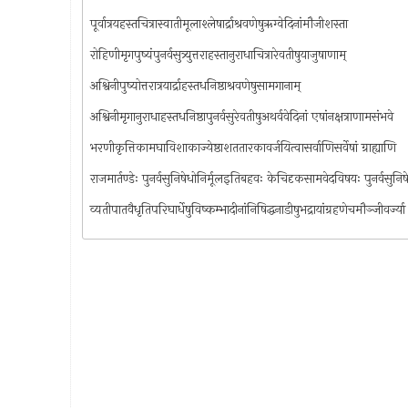
पूर्वात्रयहस्तचित्रास्वातीमूलाश्लेषार्द्राश्रवणेषुऋग्वेदिनांमौजीशस्ता
रोहिणीमृगपुष्यंपुनर्वसुत्र्युत्तराहस्तानुराधाचित्रारेवतीषुयाजुषाणाम्
अश्विनीपुष्योत्तरात्रयार्द्राहस्तधनिष्ठाश्रवणेषुसामगानाम्
अश्विनीमृगानुराधाहस्तधनिष्ठापुनर्वसुरेवतीषुअथर्ववेदिनां एषांनक्षत्राणामसंभवे
भरणीकृत्तिकामघाविशाकाज्येष्ठाशततारकावर्जयित्वासर्वाणिसर्वेषां ग्राह्याणि
राजमार्तण्डेः पुनर्वसुनिषेधोनिर्मूलइतिबहवः केचिदृकसामवेदविषयः पुनर्वसुनिष
व्यतीपातवैधृतिपरिघार्धेषुविष्कम्भादीनांनिषिद्धनाडीषुभद्रायांग्रहणेचमौञ्जीवर्ज्या