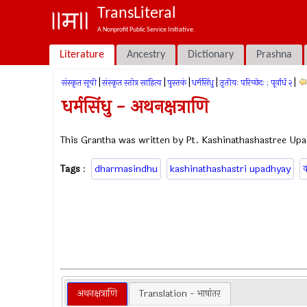
TransLiteral
A Nonprofit Public Service Initiative.
Literature
Ancestry
Dictionary
Prashna
|
|
|
|
|
संस्कृत सूची
संस्कृत स्तोत्र साहित्य
पुस्तकं
धर्मसिंधु
तृतीयः परिच्छेदः : पूर्वार्ध २
धर्मसिंधु - अथनक्षत्राणि
This Grantha was written by Pt. Kashinathashastree Upa
Tags
:
dharmasindhu
kashinathashastri upadhyay
क
अथनक्षत्राणि
Translation - भाषांतर