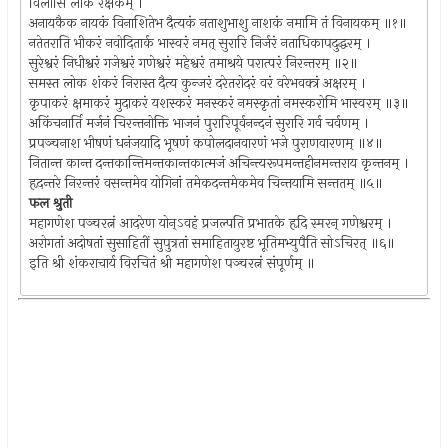
विलासि लोक रक्षकम् ।
अनायकैक नायकं विनाशितेभ दैत्यकं नताशुभाशु नाशकं नमामि तं विनायकम् ॥१॥
नतेतराति भीकरं नवोदितार्क भास्वरं नमत् सुरारि निर्जरं नताधिकापदुद्धरम् ।
सुरेश्वरं निधीश्वरं गजेश्वरं गणेश्वरं महेश्वरं तमाश्रये परात्परं निरन्तरम् ॥२॥
समस्त लोक शंकरं निरास्त दैत्य कुन्जरं दरेतरोदरं वरं वरेभवक्त्रं अक्षरम् ।
कृपाकरं क्षमाकरं मुदाकरं यशस्करं मनस्करं नमस्कृतां नमस्करोमि भास्वरम् ॥३॥
अकिंचनार्ति मर्जनं चिरन्तनोक्ति भाजनं पुरारिपूर्वनन्दनं सुरारि गर्व चर्वणम् ।
प्रपञ्चनाश भीषणं धनंजयादि भूषणं कपोलदानवारणं भजे पुराणवारणम् ॥४॥
नितान्त कान्त दन्तकान्तिमन्तकान्तकात्मजं अचिन्त्यरूपमन्तहीनमन्तराय कृन्तनम् ।
हृदन्तरे निरन्तरं वसन्तमेव योगिनां तमेकदन्तमेकमेव चिन्तयामि सन्ततम् ॥५॥
फल श्रुती
महागणेश पञ्चरत्नं आदरेण योन्ऽवहं प्रजल्पति प्रभातके हृदि स्मरन् गणेश्वरम् ।
अरोगतां अदोषतां सुसाहितीं सुपुत्रतां समाहितायुरष्ट भूतिमभ्युपैति सोऽचिरत् ॥६॥
इति श्री शंकराचार्य विरचितं श्री महागणेश पञ्चरत्नं संपूर्णम् ॥