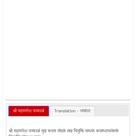
श्री महागणेश पञ्चरत्नं
Translation - भाषांतर
श्री महागणेश पञ्चरत्नं मुदा करात्त मोदकं सदा विमुक्ति साधकं कलाधरावतंसकं