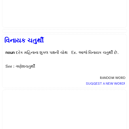
વિનાયક ચતુર્થી
noun
દરેક મહિનાના શુક્લ પક્ષની ચોથ Ex.
આજે વિનાયક ચતુર્થી છે.
See : ગણેશચતુર્થી
RANDOM WORD
SUGGEST A NEW WORD!