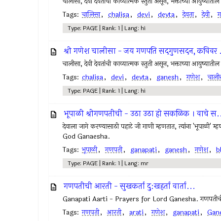
चालीसा, देवी देवतांची काव्यात्मक स्तुती असून, भक्ताच्या आयुष्याती
Tags:
चालिसा
,
chalisa
,
devi
,
devta
,
देवता
,
देवी
,
ग
Type: PAGE | Rank: 1 | Lang: hi
श्री गणेश चालीसा - जय गणपति सदगुणसदन, कविवर .
चालीसा, देवी देवतांची काव्यात्मक स्तुती असून, भक्ताच्या आयुष्याती
Tags:
chalisa
,
devi
,
devta
,
ganesh
,
गणेश
,
चाली
Type: PAGE | Rank: 1 | Lang: hi
भूपाळी श्रीगणपतीची - उठा उठा हो सकळिक । वाचे स.
देवाला जागे करण्यासाठी पहाटे जी गाणी म्हणतात, त्यांना '
God Ganaesha.
Tags:
भूपाळी
,
गणपती
,
ganapati
,
ganesh
,
गणेश
,
b
Type: PAGE | Rank: 1 | Lang: mr
गणपतीची आरती - सुखकर्ता दु:खहर्ता वार्ता...
Ganapati Aarti - Prayers for Lord Ganesha. गणपतीची आर
Tags:
गणपती
,
आरती
,
arati
,
गणेश
,
ganapati
,
Gan