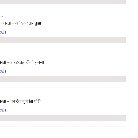
..
आरती - आदि अवतार तुझा
esh
- हरिहरब्रह्मादीकी तुजला
esh
 - एकदंता गुणवंता गौरी
esh