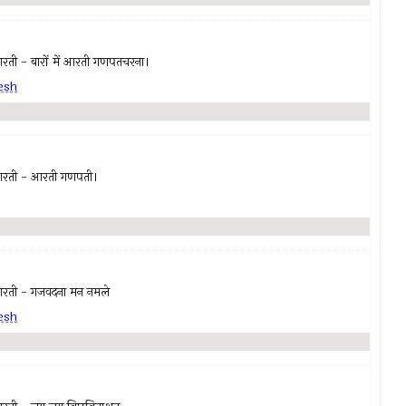
 - बारों में आरती गणपतचरना।
esh
आरती - आरती गणपती।
ती - गजवदना मन नमले
esh