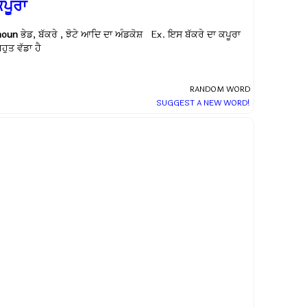
ਪੂਰਾ
noun
ਭੇਡ, ਬੱਕਰੇ , ਝੋਟੇ ਆਦਿ ਦਾ ਅੰਡਕੋਸ਼ Ex.
ਇਸ ਬੱਕਰੇ ਦਾ ਕਪੂਰਾ
ਹੁਤ ਵੱਡਾ ਹੈ
RANDOM WORD
SUGGEST A NEW WORD!