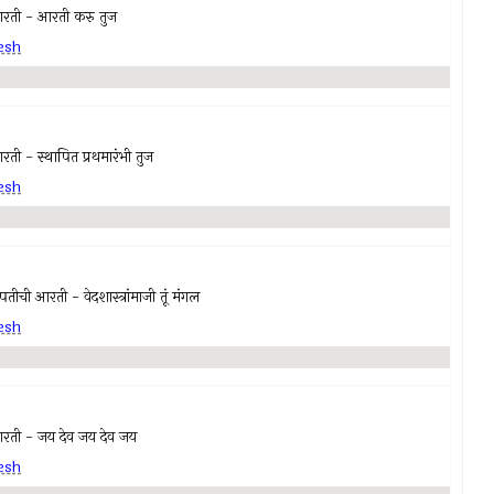
ती - आरती करु तुज
esh
- स्थापित प्रथमारंभी तुज
esh
आरती - वेदशास्त्रांमाजी तूं मंगल
esh
ी - जय देव जय देव जय
esh