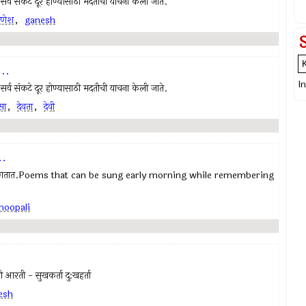
ल सर्व संकटे दूर होण्यासाठी मदतीची याचना केली जाते.
णेश
,
ganesh
..
I
ल सर्व संकटे दूर होण्यासाठी मदतीची याचना केली जाते.
सा
,
देवता
,
देवी
..
भूपाळी' म्हणतात.Poems that can be sung early morning while remembering
hoopali
ती - सुखकर्ता दु:खहर्ता
esh