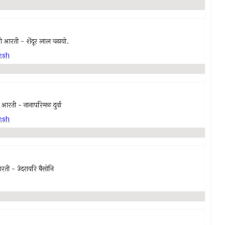
रती - शेंदूर लाल चढायो.
esh
ती - नानापरिमळ दुर्वा
esh
 - उंदरावरि बैसोनि