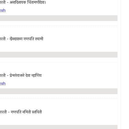
 - अनादिनायक चिंतामणीदेवा।
esh
ी - दीनदयाळा गणपति स्वामी
प्रेमगंगाजळे देवा न्हाणिय
esh
ती - गणपति नमिती स्तविती