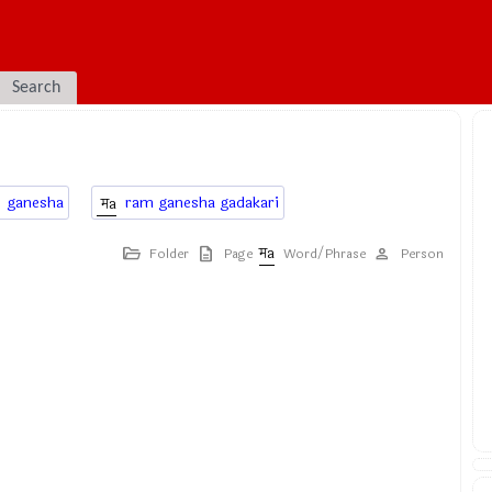
Search
ganesha
ram ganesha gadakari
Folder
Page
Word/Phrase
Person