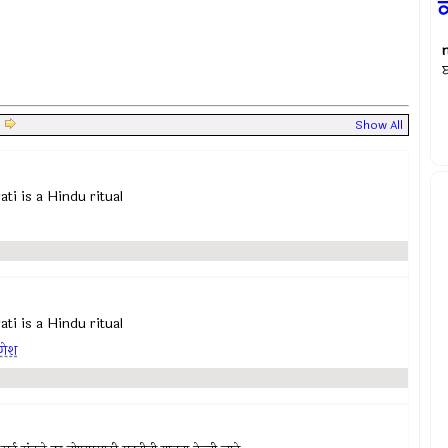
ਕ
ਬ
|
Show All
rati is a Hindu ritual
rati is a Hindu ritual
णेश