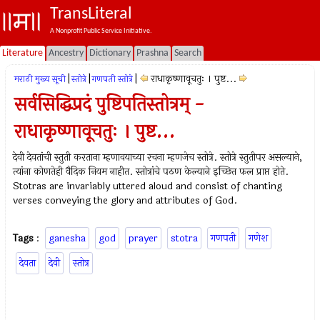
TransLiteral
A Nonprofit Public Service Initiative.
Literature
Ancestry
Dictionary
Prashna
Search
|
|
|
राधाकृष्णावूचतुः । पुष्ट...
मराठी मुख्य सूची
स्तोत्रे
गणपती स्तोत्रे
सर्वसिद्धिप्रदं पुष्टिपतिस्तोत्रम् -
राधाकृष्णावूचतुः । पुष्ट...
देवी देवतांची स्तुती करताना म्हणावयाच्या रचना म्हणजेच स्तोत्रे. स्तोत्रे स्तुतीपर असल्याने,
त्यांना कोणतेही वैदिक नियम नाहीत. स्तोत्रांचे पठण केल्याने इच्छित फल प्राप्त होते.
Stotras are invariably uttered aloud and consist of chanting
verses conveying the glory and attributes of God.
Tags
:
ganesha
god
prayer
stotra
गणपती
गणेश
देवता
देवी
स्तोत्र