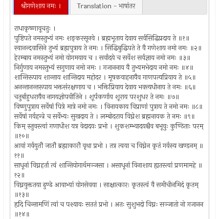
श्रीगणेशाय नमः ।
Translation - भाषांतर
राधाकृष्णावूचतुः ।
पुष्टिपते नमस्तुभ्यं नमः शङ्करसूनवे । ब्रह्मभूताय देवाय सर्वसिद्धिप्रदाय ते ॥१॥
स्वानन्दवासिने तुभ्यं ब्रह्मपुत्राय ते नमः । सिद्धिबुद्धिपते ते वै गणेशाय नमो नमः ॥२॥
हेरम्बाय नमस्तुभ्यं नमो योगमयाय च । सर्वादये च सर्वेश सर्वज्ञाय नमो नमः ॥३॥
निर्गुणाय नमस्तुभ्यं सगुणाय नमो नमः । गजाननाय वै तुभ्यमभेदाय नमो नमः ॥४॥
शान्तिरूपाय शान्ताय शान्तिदाय महोदर । मूषकवाहनायैव गाणपत्यप्रियाय ते ॥५॥
अनन्तानन्तरूपाय भक्तसंरक्षणाय च । भक्तिप्रियाय देवाय भक्त्यधीनाय ते नमः ॥६॥
चतुर्बाहुधरायैव नागयज्ञोपवीतिने । शूर्पकर्णाय शूराय परशुधर ते नमः ॥७॥
विष्णुपुत्राय सर्वेषां पित्रे मात्रे नमो नमः । विनायकाय विप्राणां पुत्राय ते नमो नमः ॥८॥
सर्वेषां गर्वहन्त्रे च सर्वेभ्यः सुखदाय ते । लम्बोदराय विघ्नेश ब्रह्मनायक ते नमः ॥९॥
किम् स्तुवस्त्वां गणाधीश यत्र वेदादयः प्रभो । शुकशम्भ्वादयश्चैव बभूवुः कुण्ठिताः परम्
॥१०॥
आवां गर्वयुतौ जातौ ब्रह्माकारौ वृथा प्रभो । तत्र त्वया च विघ्नेन कृतं गर्वस्य खण्डनम् ॥
११॥
साधूनां विघ्नहर्ता त्वं शान्तियोगार्थमञ्जसा । असाधूनां विनाशाय ह्यतस्त्वां प्रणमामहे ॥
१२॥
विघ्नयुक्ततया ढुण्ढे आवाभ्यां योगसेवया । साक्षात्कारः कृतस्त्वं वै समीचीनमिदं कृतम्
॥१३॥
हृदि चिन्तामणिं त्वां च पश्यावः सततं प्रभो । अतः सुशुभदो विघ्नः सञ्जातो नो गजानन
॥१४॥