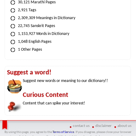
30,121 Marathi Pages
2,921 Tags
2,309,309 Meanings in Dictionary
22,745 Sanskrit Pages
1,153,927 Words in Dictionary
1,048 English Pages
1 Other Pages
Suggest a word!
Suggest new words or meaning to our dictionary!!
Curious Content
Content that can spike your interest!
contact us
disclaimer
about us
By using this page, you agree to the
Terms of Service
. If you disagree, please close your browser