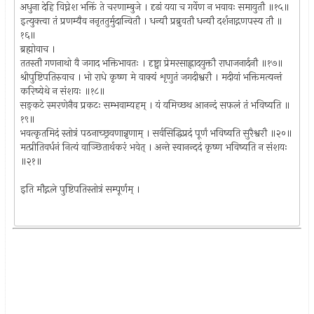
अधुना देहि विघ्नेश भक्तिं ते चरणाम्बुजे । दृढां यया च गर्वेण न भवावः समायुतौ ॥१५॥
इत्युक्त्वा तं प्रणम्यैव ननृततुर्मुदान्वितौ । धन्यौ प्रब्रुवतौ धन्यौ दर्शनाद्गणपस्य तौ ॥
१६॥
ब्रह्मोवाच ।
ततस्तौ गणनाथो वै जगाद भक्तिभावतः । दृष्ट्वा प्रेमरसाह्लादयुक्तौ राधाजनार्दनौ ॥१७॥
श्रीपुष्टिपतिरुवाच । भो राधे कृष्ण मे वाक्यं शृणुतं जगदीश्वरौ । मदीयां भक्तिमत्यन्तं
करिष्येथे न संशयः ॥१८॥
सङ्कटे स्मरणेनैव प्रकटः सम्भवाम्यहम् । यं यमिच्छथ आनन्दं सफलं तं भविष्यति ॥
१९॥
भवत्कृतमिदं स्तोत्रं पठनाच्छ्रवणान्नृणाम् । सर्वसिद्धिप्रदं पूर्णं भविष्यति सुरैश्वरौ ॥२०॥
मत्प्रीतिवर्धनं नित्यं वाञ्छितार्थकरं भवेत् । अन्ते स्वानन्ददं कृष्ण भविष्यति न संशयः
॥२१॥
इति मौद्गले पुष्टिपतिस्तोत्रं सम्पूर्णम् ।