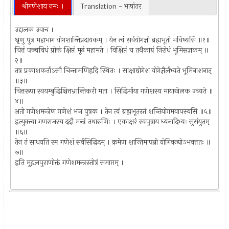
श्रीगणेशाय नमः ।
Translation - भाषांतर
उद्दालक उवाच ।
श्रृणु पुत्र महाभाग योगशान्तिप्रदायकम् । येन त्वं सर्वयोगज्ञो ब्रह्मभूतो भविष्यसि ॥१॥
चित्तं पञ्चविधं प्रोक्तं क्षिप्तं मूढं महामते । विक्षिप्तं च तथैकाग्रं निरोधं भूमिसज्ञकम् ॥
२॥
तत्र प्रकाशकर्ताऽसौ चिन्तामणिहृदि स्थितः । साक्षाद्योगेश योगेज्ञैर्लभ्यते भूमिनाशनात्
॥३॥
चित्तरूपा स्वयम्बुद्धिश्चित्तभ्रान्तिकरी मता । सिद्धिर्माया गणेशस्य मायाखेलक उच्यते ॥
४॥
अतो गणेशमन्त्रेण गणेशं भज पुत्रक । तेन त्वं ब्रह्मभूतस्तं शन्तियोगमवापस्यसि ॥५॥
इत्युक्त्वा गणराजस्य ददौ मन्त्रं तथारुणिः । एकाक्षरं स्वपुत्राय ध्यनादिभ्यः सुसंयुतम्
॥६॥
तेन तं साधयति स्म गणेशं सर्वसिद्धिदम् । क्रमेण शान्तिमापन्नो योगिवन्द्योऽभवत्ततः ॥
७॥
इति मुद्गलपुराणोक्तं गणेशमन्त्रस्तोत्रं समाप्तम् ।