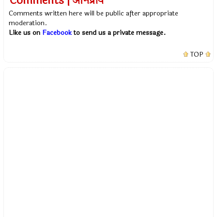
Comments | अभिप्राय
Comments written here will be public after appropriate
moderation.
Like us on
Facebook
to send us a private message.
TOP