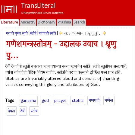
TransLiteral
A Nonprofit Public Service Initiative.
Literature
Ancestry
Dictionary
Prashna
Search
|
|
|
उद्दालक उवाच । श्रृणु पु...
मराठी मुख्य सूची
स्तोत्रे
गणपती स्तोत्रे
गणेशमन्त्रस्तोत्रम् - उद्दालक उवाच । श्रृणु
पु...
देवी देवतांची स्तुती करताना म्हणावयाच्या रचना म्हणजेच स्तोत्रे. स्तोत्रे स्तुतीपर असल्याने,
त्यांना कोणतेही वैदिक नियम नाहीत. स्तोत्रांचे पठण केल्याने इच्छित फल प्राप्त होते.
Stotras are invariably uttered aloud and consist of chanting
verses conveying the glory and attributes of God.
Tags
:
ganesha
god
prayer
stotra
गणपती
गणेश
देवता
देवी
स्तोत्र