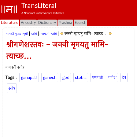
TransLiteral
A Nonprofit Public Service Initiative.
Literature
Ancestry
Dictionary
Prashna
Search
|
|
|
जननी मृगयतु मामि- त्याच्छ...
मराठी मुख्य सूची
स्तोत्रे
गणपती स्तोत्रे
श्रीगणेशस्तवः - जननी मृगयतु मामि-
त्याच्छ...
गणपती स्तोत्र
Tags
:
ganapati
ganesh
god
stotra
गणपती
गणेश
देव
स्तोत्र