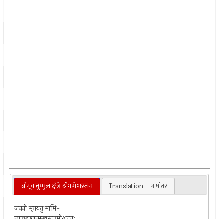
श्रीमूवात्तुप्पुलाक्षेत्रे श्रीगणेशस्तवः
Translation - भाषांतर
जननी मृगयतु मामि-
त्याच्छाद्यात्मस्वरूपमीशतनुः ।