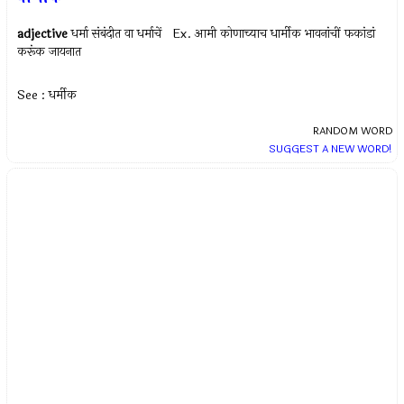
adjective
धर्मा संबंदीत वा धर्माचें Ex.
आमी कोणाच्याच धार्मीक भावनांचीं फकांडां
करूंक जायनात
See : धर्मीक
RANDOM WORD
SUGGEST A NEW WORD!