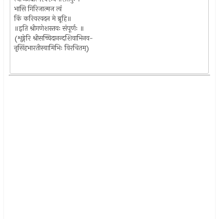
भासि गिरिजात्मज त्वं
किं करिवरवदन मे ब्रूहि॥
॥इति श्रीगणेशस्तवः संपूर्णः ॥
(शृङ्गेरि श्रीसच्चिदानन्दशिवाभिनव-
नृसिंहभारतीस्वामिभिः विरचितम्)