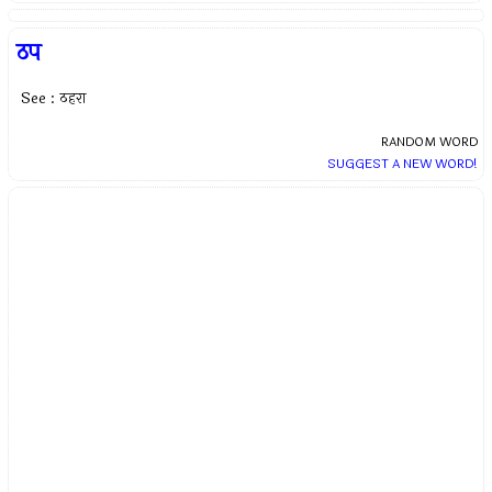
ठप
See : ठहरा
RANDOM WORD
SUGGEST A NEW WORD!