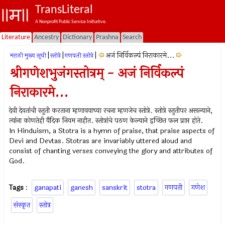
TransLiteral
A Nonprofit Public Service Initiative.
Literature
Ancestry
Dictionary
Prashna
Search
|
|
|
अजं निर्विकल्पं निराकारमे...
मराठी मुख्य सूची
स्तोत्रे
गणपती स्तोत्रे
श्रीगणेशभुजंगस्तोत्रम् - अजं निर्विकल्पं
निराकारमे...
देवी देवतांची स्तुती करताना म्हणावयाच्या रचना म्हणजेच स्तोत्रे. स्तोत्रे स्तुतीपर असल्याने,
त्यांना कोणतेही वैदिक नियम नाहीत. स्तोत्रांचे पठण केल्याने इच्छित फल प्राप्त होते.
In Hinduism, a Stotra is a hymn of praise, that praise aspects of
Devi and Devtas. Stotras are invariably uttered aloud and
consist of chanting verses conveying the glory and attributes of
God.
Tags
:
ganapati
ganesh
sanskrit
stotra
गणपती
गणेश
संस्कृत
स्तोत्र