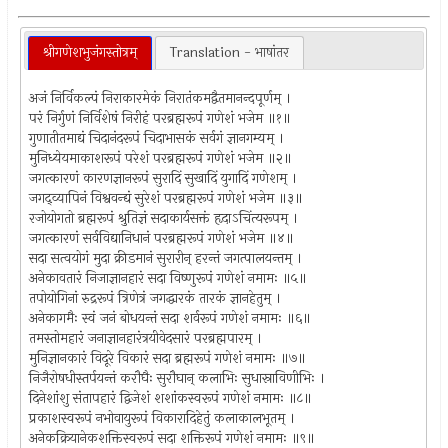
श्रीगणेशभुजंगस्तोत्रम्
Translation - भाषांतर
अजं निर्विकल्पं निराकारमेकं निरातंकमद्वैतमानन्दपूर्णम् ।
परं निर्गुणं निर्विशेषं निरीहं परब्रह्मरूपं गणेशं भजेम ॥१॥
गुणातीतमाद्यं चिदानंदरूपं चिदाभासकं सर्वगं ज्ञानगम्यम् ।
मुनिध्येयमाकाशरूपं परेशं परब्रह्मरूपं गणेशं भजेम ॥२॥
जगत्कारणं कारणज्ञानरूपं सुरादिं सुखादिं युगादिं गणेशम् ।
जगद्व्यापिनं विश्ववन्द्यं सुरेशं परब्रह्मरूपं गणेशं भजेम ॥३॥
रजोयोगतो ब्रह्मरूपं श्रुतिज्ञं सदाकार्यसक्तं हृदाऽचिंत्यरूपम् ।
जगत्कारणं सर्वविद्यानिधानं परब्रह्मरूपं गणेशं भजेम ॥४॥
सदा सत्वयोगं मुदा क्रीडमानं सुरारीन् हरन्तं जगत्पालयन्तम् ।
अनेकावतारं निजाज्ञानहारं सदा विष्णुरूपं गणेशं नमामः ॥५॥
तपोयोगिनां रुद्ररूपं त्रिणेत्रं जगद्धारकं तारकं ज्ञानहेतुम् ।
अनेकागमैः स्वं जनं बोधयन्तं सदा शर्वरूपं गणेशं नमामः ॥६॥
तमस्तोमहारं जनाज्ञानहारंत्रयीवेदसारं परब्रह्मपारम् ।
मुनिज्ञानकारं विदूरे विकारं सदा ब्रह्मरूपं गणेशं नमामः ॥७॥
निजैरोषधीस्तर्पयन्तं करौघैः सुरौघान् कलाभिः सुधास्राविणीभिः ।
दिनेशांशु संतापहारं द्विजेशं शशांकस्वरूपं गणेशं नमामः ॥८॥
प्रकाशस्वरूपं नभोवायुरूपं विकारादिहेतुं कलाकालभूतम् ।
अनेकक्रियानेकशक्तिस्वरूपं सदा शक्तिरूपं गणेशं नमामः ॥९॥