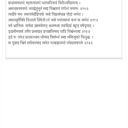
प्रधानस्वरूपं महत्तत्वरूपं धरावारिरूपं दिगीशादिरूपम् ।
असत्सत्स्वरूपं जगद्धेतुभूतं सदा विश्वरूपं गणेशं नमामः ॥१०॥
त्वदीये मनः स्थापयेदंघ्रिपद्मे जनो विघ्नसंघान्न पीडां लभेत ।
लसत्सूर्यबिंबे विशाले स्थितोऽयं जनो ध्वांतबाधां कथं वा लभेत ॥११॥
वयं भ्रामिताः सर्वथा ज्ञानयोगात् अलब्ध्वा तवाङ्घ्रिं बहून् वर्षपूगान् ।
इदानीमवाप्तं तवैव प्रसादात् प्रपन्नानिमान् पाहि विश्वंभराद्य ॥१२॥
इदं यः पठेत् प्रातरुत्थाय धीमान् त्रिसंध्यं सदा भक्तियुक्तो विशुद्धः ।
स पुत्रान् श्रियं सर्वकामान् लभेत परब्रह्मरूपो भवेदन्तकाले ॥१३॥