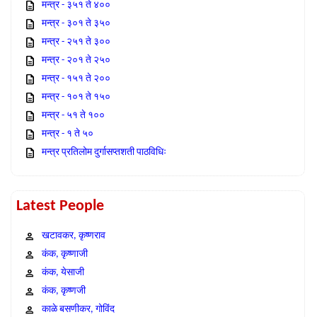
मन्त्र - ३५१ ते ४००
मन्त्र - ३०१ ते ३५०
मन्त्र - २५१ ते ३००
मन्त्र - २०१ ते २५०
मन्त्र - १५१ ते २००
मन्त्र - १०१ ते १५०
मन्त्र - ५१ ते १००
मन्त्र - १ ते ५०
मन्त्र प्रतिलोम दुर्गासप्तशती पाठविधिः
Latest People
खटावकर, कृष्णराव
कंक, कृष्णाजी
कंक, येसाजी
कंक, कृष्णजी
काळे बसणीकर, गोविंद