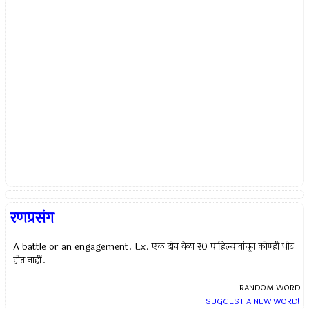
रणप्रसंग
A battle or an engagement. Ex. एक दोन वेळा र0 पाहिल्यावांचून कोण्ही धीट
होत नाहीं.
RANDOM WORD
SUGGEST A NEW WORD!