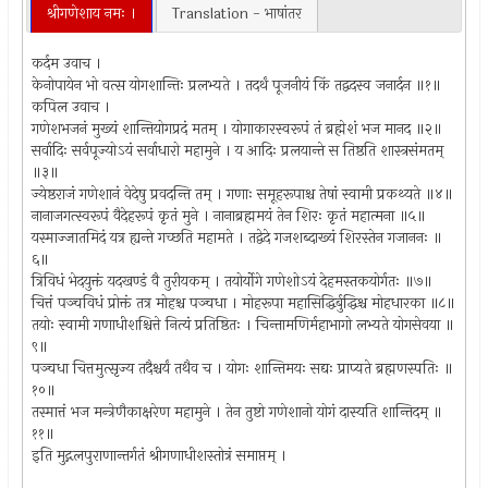
श्रीगणेशाय नमः ।
Translation - भाषांतर
कर्दम उवाच ।
केनोपायेन भो वत्स योगशान्तिः प्रलभ्यते । तदर्थं पूजनीयं किं तद्वदस्व जनार्दन ॥१॥
कपिल उवाच ।
गणेशभजनं मुख्यं शान्तियोगप्रदं मतम् । योगाकारस्वरूपं तं ब्रह्मेशं भज मानद ॥२॥
सर्वादिः सर्वपूज्योऽयं सर्वाधारो महामुने । य आदिः प्रलयान्ते स तिष्ठति शास्त्रसंमतम्
॥३॥
ज्येष्ठराजं गणेशानं वेदेषु प्रवदन्ति तम् । गणाः समूहरूपाश्च तेषां स्वामी प्रकथ्यते ॥४॥
नानाजगत्स्वरूपं वैदेहरूपं कृतं मुने । नानाब्रह्ममयं तेन शिरः कृतं महात्मना ॥५॥
यस्माज्जातमिदं यत्र ह्यन्ते गच्छति महामते । तद्वेदे गजशब्दाख्यं शिरस्तेन गजाननः ॥
६॥
त्रिविधं भेदयुक्तं यदखण्डं वै तुरीयकम् । तयोर्योगे गणेशोऽयं देहमस्तकयोर्गतः ॥७॥
चित्तं पञ्चविधं प्रोक्तं तत्र मोहश्च पञ्चधा । मोहरूपा महासिद्धिर्बुद्धिश्च मोहधारका ॥८॥
तयोः स्वामी गणाधीशश्चित्ते नित्यं प्रतिष्ठितः । चिन्तामणिर्महाभागो लभ्यते योगसेवया ॥
९॥
पञ्चधा चित्तमुत्सृज्य तदैश्चर्यं तथैव च । योगः शान्तिमयः सद्यः प्राप्यते ब्रह्मणस्पतिः ॥
१०॥
तस्मात्तं भज मन्त्रेणैकाक्षरेण महामुने । तेन तुष्टो गणेशानो योगं दास्यति शान्तिदम् ॥
११॥
इति मुद्गलपुराणान्तर्गतं श्रीगणाधीशस्तोत्रं समाप्तम् ।