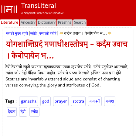
TransLiteral
A Nonprofit Public Service Initiative.
Literature
Ancestry
Dictionary
Prashna
Search
|
|
|
कर्दम उवाच । केनोपायेन भ...
मराठी मुख्य सूची
स्तोत्रे
गणपती स्तोत्रे
योगशान्तिप्रदं गणाधीशस्तोत्रम् - कर्दम उवाच
। केनोपायेन भ...
देवी देवतांची स्तुती करताना म्हणावयाच्या रचना म्हणजेच स्तोत्रे. स्तोत्रे स्तुतीपर असल्याने,
त्यांना कोणतेही वैदिक नियम नाहीत. स्तोत्रांचे पठण केल्याने इच्छित फल प्राप्त होते.
Stotras are invariably uttered aloud and consist of chanting
verses conveying the glory and attributes of God.
Tags
:
ganesha
god
prayer
stotra
गणपती
गणेश
देवता
देवी
स्तोत्र