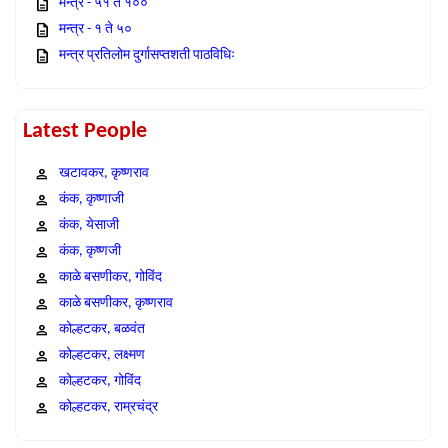
मन्त्र - ५१ ते १००
मन्त्र - १ ते ५०
मन्त्र प्रतिलोम दुर्गासप्तशती पाठविधिः
Latest People
खटावकर, कृष्णराव
कंक, कृष्णाजी
कंक, येसाजी
कंक, कृष्णजी
काळे बसणीकर, गोविंद
काळे बसणीकर, कृष्णराव
कोल्हटकर, बळवंत
कोल्हटकर, लक्ष्मण
कोल्हटकर, गोविंद
कोल्हटकर, राम्रचंद्र