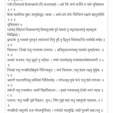
एषोऽतिचपलो दैत्यान्बाल्येऽपि नाशयत्यहो । अग्रे किं कर्म कर्तेति न जाने मुनिसत्तम
॥ १ ॥
दैत्या नानाविधा दुष्टा: साधुदेवद्रुह: खला: । अतोऽस्य कंठे किंचित्त्वं रक्षार्थ बद्‍धुमर्हसि
॥ २ ॥
मुनिरूवाच ॥
ध्यायेत् सिंहगतं विनायकममुं दिग्बाहुमाद्ये युगे त्रेतायां तु मयूरवाहनममुं षड्‍बाहुकं
सिद्धिदम् ।
द्वापरके तु गजाननं युगभुजं रक्तांगरागं विभुं तुर्ये तु द्विभुजं सितांगरुचिरं सर्वार्थदं सर्वदा ॥
३ ॥
विनायक: शिखां पातु परमात्मा परात्पर: । अतिसुन्दरकायस्तु मस्तकं सुमहोत्कट: ॥
४ ॥
ललाटं कश्यप: पातु भ्रूयुगं तु महोदर: । नयने भालचंद्रस्तु गजास्यस्त्वोष्ठपल्लवौ ॥ ५
॥
जिल्हां पातु गणक्रीडश्चिबुकं गिरिजासुत: । वाचं विनायक: पातु दंतान रक्षतु दुर्मुख: ॥
६ ॥
श्रवणौ पाशपाणिस्तु नासिकां चिंतितार्थद: । गणेशस्तु मुखं कंठं पातु देवो गणंजय: ॥
७ ॥
स्कंधौ पातु गजस्कंध: स्तनौ विघ्नविनाशन : । ह्रदयं गणनाथस्तु हेरंबो जठरं महान् ॥
८ ॥
धराधर: पातु पार्श्वौ पृष्ठं विघ्नहर: शुभ:। लिंग गुह्यं सदा पातु वक्रतुण्डो महाबल: ॥ ९
॥
गणक्रीडो जानुजंघे ऊरू मंगलमूर्तिमान् । एकदंतो महाबुद्धि: पादौ गुल्फौ सदाऽवतु ॥