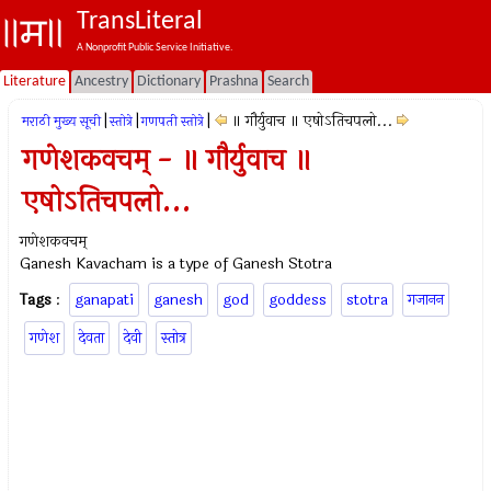
TransLiteral
A Nonprofit Public Service Initiative.
Literature
Ancestry
Dictionary
Prashna
Search
|
|
|
॥ गौर्युवाच ॥ एषोऽतिचपलो...
मराठी मुख्य सूची
स्तोत्रे
गणपती स्तोत्रे
गणेशकवचम् - ॥ गौर्युवाच ॥
एषोऽतिचपलो...
गणेशकवचम्
Ganesh Kavacham is a type of Ganesh Stotra
Tags
:
ganapati
ganesh
god
goddess
stotra
गजानन
गणेश
देवता
देवी
स्तोत्र