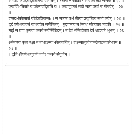
सप्तवारं जपेदेतद्दिनानामेकविंशतिम् । तत्तत्फलमवाप्नोति साधको नात्र संशय: ॥ २२ ॥
एकविंशतिवारं च पठेत्तावद्दिनानि य: । कारागृहगतं सद्यो राज्ञा वध्यं च मोचयेत् ॥ २३
॥
राजदर्शनवेलायां पठेदेतत्रिवारत: । स राजानं वशं नीत्वा प्रकृतित्र्च सभां जयेत् ॥ २४ ॥
इदं गणेशकवचं काश्यपेन समीरितम् । मुद्‍गलाय च तेनाथ मांडव्याय महर्षये ॥ २५ ॥
मह्यं स प्राह कृपया कवचं सर्वसिद्धिदम् । न देयं भक्तिहीनाय देयं श्रद्धावते शुभम् ॥ २६
॥
अनेनास्य कृता रक्षा न बाधाऽस्य भवेत्क्वचित् । राक्षसासुरवेतालदैत्यदानवसंभवम ॥
२७ ॥
। इति श्रीगणेशपुराणे गणेशकवचं संपूर्णम् ।