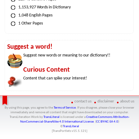
1,153,927 Words in Dictionary
1,048 English Pages
1 Other Pages
Suggest a word!
Suggest new words or meaning to our dictionary!!
Curious Content
Content that can spike your interest!
contact us
disclaimer
about us
By using this page, you agree to the
Terms of Service
. If you disagree, please close your browser
immediately and remove all content that might have downloaded on your computer.
TransLiteration Work
by
TransLiteral
is licensed under a
Creative Commons Attribution-
NonCommercial-ShareAlike 4.0 International License
. (
CC BY-NC-SA 4.0
)
©
TransLiteral
[TransPortlets v
15.5.121
]