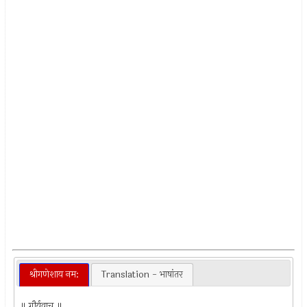
श्रीगणेशाय नम:
Translation - भाषांतर
॥ गौर्युवाच ॥