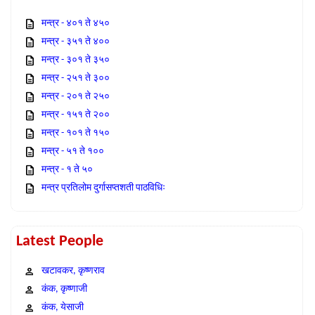
मन्त्र - ४०१ ते ४५०
मन्त्र - ३५१ ते ४००
मन्त्र - ३०१ ते ३५०
मन्त्र - २५१ ते ३००
मन्त्र - २०१ ते २५०
मन्त्र - १५१ ते २००
मन्त्र - १०१ ते १५०
मन्त्र - ५१ ते १००
मन्त्र - १ ते ५०
मन्त्र प्रतिलोम दुर्गासप्तशती पाठविधिः
Latest People
खटावकर, कृष्णराव
कंक, कृष्णाजी
कंक, येसाजी