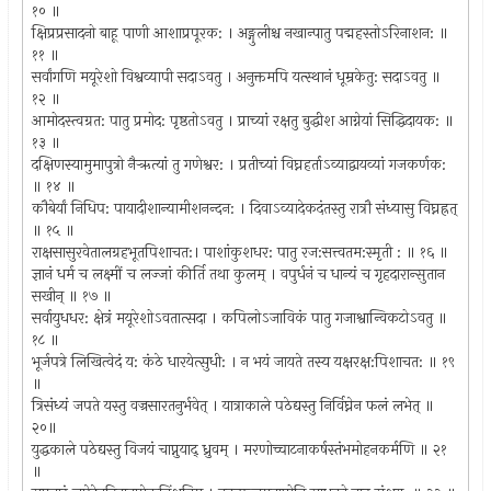
१० ॥
क्षिप्रप्रसादनो बाहू पाणी आशाप्रपूरक: । अङ्गुलीश्च नखान्पातु पद्महस्तोऽरिनाशन: ॥
११ ॥
सर्वांगणि मयूरेशो विश्वव्यापी सदाऽवतु । अनुक्तमपि यत्स्थानं धूम्रकेतु: सदाऽवतु ॥
१२ ॥
आमोदस्त्वग्रत: पातु प्रमोद: पृष्ठतोऽवतु । प्राच्यां रक्षतु बुद्धीश आग्नेयां सिद्धिदायक: ॥
१३ ॥
दक्षिणस्यामुमापुत्रो नैर्‍ऋत्यां तु गणेश्वर: । प्रतीच्यां विघ्नहर्ताऽव्याद्वायव्यां गजकर्णक:
॥ १४ ॥
कौबेर्यां निधिप: पायादीशान्यामीशनन्दन: । दिवाऽव्यादेकदंतस्तु रात्रौ संध्यासु विघ्नह्रत्
॥ १५ ॥
राक्षसासुरवेतालग्रहभूतपिशाचत:। पाशांकुशधर: पातु रज:सत्त्वतम:स्मृती : ॥ १६ ॥
ज्ञानं धर्म च लक्ष्मीं च लज्जां कीर्ति तथा कुलम् । वपुर्धनं च धान्यं च गृहदारान्सुतान
सखीन् ॥ १७ ॥
सर्वायुधधर: क्षेत्रं मयूरेशोऽवतात्सदा । कपिलोऽजाविकं पातु गजाश्वान्विकटोऽवतु ॥
१८ ॥
भूर्जपत्रे लिखित्वेदं य: कंठे धारयेत्सुधी: । न भयं जायते तस्य यक्षरक्ष:पिशाचत: ॥ १९
॥
त्रिसंध्यं जपते यस्तु वज्रसारतनुर्भवेत् । यात्राकाले पठेद्यस्तु निर्विघ्नेन फलं लभेत् ॥
२०॥
युद्धकाले पठेद्यस्तु विजयं चाप्नुयाद् ध्रुवम् । मरणोच्चाटनाकर्षस्तंभमोहनकर्मणि ॥ २१
॥