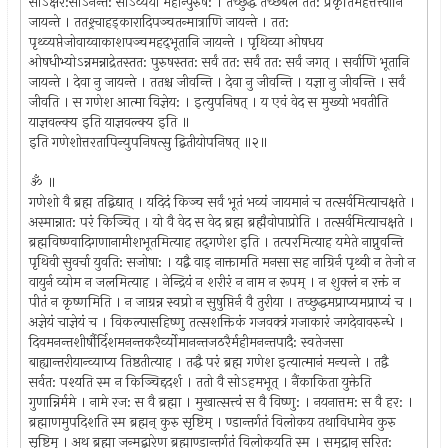
सो‍ऽक्षर:सोऽनन्त: सोऽव्ययो महान्पुरुष: । तच्छुद्धं तच्छबलं तत: प्रकृतिमहत्तत्त्वानि
जायन्ते । ततश्र्चाहड्कारादिपञ्चतन्मात्राणि जायन्ते । तत:
पृथ्व्यप्तेजोवाय्वाकाशपञ्चमहद्‌भूतानि जायन्ते । पृथिव्या ओषधय
ओषधीभ्योऽन्नमन्नाद्रेतस्तत: पुरुषस्तत: सर्वं तत: सर्वं तत: सर्वं जगत् । सर्वाणि भूतानि
जायन्ते । देवा नु जायन्ते । ततश्च जीवन्ति । देवा नु जीवन्ति । यज्ञा नु जीवन्ति । सर्वं
जीवति । स गणेश आत्मा विज्ञेय: । इत्युपनिषत् । य एवं वेद स मुख्यो भवतीति
याज्ञवल्क्य इति याज्ञवल्क्य इति ॥
इति गणेशोत्तरतापिन्युपनिषत्सु द्बितीयोपनिषत् ॥२॥
ॐ ॥
गणेशो वै ब्रह्म तद्बिद्यात् । यदिदं किञ्च सर्वं भूतं भव्यं जायमानं च तत्सर्वमित्याचक्षते ।
अस्मान्नात: परं किञ्चित् । यो वै वेद स वेद ब्रह्म ब्रह्मैवोपाप्रोति । तत्सर्वमित्याचक्षते ।
ब्रह्मविष्ण्वादिगणानामीशभूतमित्याह तद्‍गणेश इति । तत्परमित्याह यमेते नाप्नुवन्ति
पृथिवी सुवर्चा युवति: सजोषा: । यद्बै वाड्‍ नाक्तामति मनसा सह नाग्रिर्न पृथ्वी न तेजो न
वायुर्न व्योम न जलमित्याह । नेन्द्रियं न शरीरं न नाम न रूपम् । न शुक्लं न रक्तं न
पीतं न कृष्णमिति । न जाग्रन्न स्वप्रो न सुषुप्तिर्न वै तुरीया । तच्छुद्धमप्राप्यमप्राप्यं च ।
अज्ञेयं चाज्ञेयं च । विकल्पासहिष्णु तत्सशक्तिकं गजवक्त्रं गजाकारं जगदेवावरुन्धे ।
दिवमनन्तशीर्षौर्दिशमनन्तकरैर्व्योमानन्तजठरैर्महीमनन्तपादै: स्वतेजसा
बाह्यान्तरीयान्व्याप्य तिष्ठतीत्याह । तद्धै परं ब्रह्म गणेश इत्यात्मानं मन्यन्ते । तद्वै
सर्वत: पश्यति स्म न किञ्चिद्ददर्श । ततो वै सोऽहमभूत् । नैंकाकिता युक्तेति
गुणान्निर्ममे । नामे रज: स वै ब्रह्मा । मुखात्सत्त्वं स वै विष्णु: । नयनात्तम: स वै हर: ।
ब्रह्माणमुपदिशति स्म ब्रह्मन् कुरु सृष्टिम् । ण्डान्तर्गतं विलोकय तथाविधामेव कुरु
सृष्टिम् । अथ ब्रह्मा जन्मद्बारेण ब्रह्माण्डान्तर्गतं विलोकयति स्म । समुद्रान् सरित: