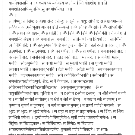
वाजपेयशतानि च । एकस्य ध्यानयोगस्य कलां नार्हन्ति षोडशीम् ॥ इति
गणेशोत्तरतापिन्युपनिषत्सु प्रथमोपनिषत् ॥१॥
ॐ ॥
स विष्णु: स शिव: स ब्रह्मा सेन्द्र : सेन्दु: स सूर्य: स वायु: सोऽग्रि: स ब्रह्यायमात्मने
सर्वदेवाय आत्मने भूताय आत्मन इति मन्यन्ते । ॐ सोऽहं ॐ सोऽहं ॐ सोऽहमिति
। ॐ ब्रह्मन् ॐ ब्रह्मन् ॐ ब्रह्मन्निति । ॐ शिवं ॐ शिवं ॐ शिवमिती । तं गणेशं तं
गणेशमिंद श्रेष्ठम् । ॐ गणानां त्वा गणपति: । सप्रियाणां त्वा प्रियपति: । सनिधीनां
त्वा निधिपति: । ॐ तत्पुरुषाय विद्महे वकतुण्डाय धीमहि । तन्नो दन्ती प्रचोदयात् । ॐ
तद्‍गणेश: । ॐ सद्‍गणेश: । ॐ परं गणेश: । ॐ ब्रह्म गणेश: । गणनाकारो नाद: ।
एतत्सर्वो नाद: । सर्वाकारो नाद: । एतदाकारो नाद: । महान्नाद: । स गणेशो महान्
भवति । सो‍ऽणुर्भवति । स वन्द्यो भवति । स मुख्यो भवति । स पूज्यो भवति ।
रूपवान् भवति । अरूपवान् भवति । द्वैतो भवति । अद्वैतो भवति । स्थावरस्वरूपवान्
भवति । जड्‍गमस्वरूपवान् भवति । सचे तनविचेतनो भवति । सर्वं भवति । स
गणेशोऽव्यक्तो योऽणुर्य: श्रेष्ठ: स वै वेगवत्तर: । अर्‍हस्वार्‍हस्वश्च ।
अतिर्‍हस्वातिर्‍हस्वातिर्‍हस्वातिर्‍हस्वश्च । अस्थूलास्थूलास्थूलश्च । ॐ न
वायुर्नाग्रिर्नाकाशो नाप: पृथिवी न च । न दृश्यं न दृश्यं न दृश्यम् । न शीतं नोष्णं न वर्षं
च । न पीतं न पीतं न पीतम् । न श्वेतं न श्वेतं न श्वेतम् । न रक्तं न रक्तं न रक्तम् । न
कृष्णं न कृष्णं न कृष्णम् । न रूपं न नाम न गुणम् । न प्राप्यं गणेशं मन्यन्ते । स
शुद्ध: स शुद्ध: स शुद्धो गणेश: । स ब्रह्म स ब्रह्म स ब्रह्म गणेश: । स शिव: स शिव:
स शिवो गणेश: । इन्द्रो गणेशो विष्णुर्गणेश: सूर्यो गणेश एतत्सर्वं गणेश: । स
निर्गुण: स निरहड्कार : स निर्विकल्प: स निरीह: स निराकार
आनन्दरूपस्तेजोरूपमनिर्वाच्यमप्रमेय: पुरातनो गणेशो निगद्यते । स आद्य: