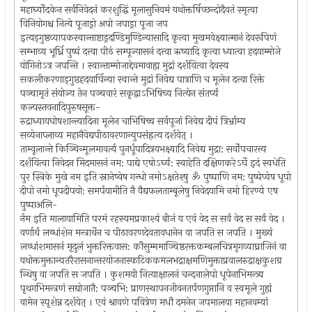
महार्घ्योदकेन सर्वनिवेदनं करशुद्धिं मूलासुनियमं यथोक्तर्षिच्छन्दोदैवतं स्मृत्वा
विनियोगश्च नित्ये पूजाड्रो अपो जपाड्रा पूजा जप
इत्यड्‍गुष्ठव्यापकस्वान्ताष्टाड्रदण्डिमुण्डिन्यासादि कृत्वा मुखमवेक्ष्यात्मानं देवरूपिणं
सम्भाव्य भूर्ध्रि पुष्पं दत्त्वा पीठं सम्पूज्यासनं दत्त्वा ऋष्यादि कृत्वा ध्यात्वा हदयाम्मोजे
योगिनोऽत्र जपन्ति । स्वान्ताम्मोजाद्देवमावाह्य मुद्रां दर्शयित्वा देवस्य
सकलीकरणाड्‍गुप्ठहदयार्पिन्या स्वान्ते मुद्रां निवेद्य पात्राणि च मूलेन दत्त्वा रिक्ते
पञ्चामृतं संयोज्य तेन पञ्चवारं सकृद्वाऽभिषिच्य नित्येन संतर्प्य
कल्पस्तवनादिपुरुषसूक्त-
रुद्राध्यायघोषशान्त्यादिना मूलेन चाभिषिच्च सर्वपूजां निवेद्य दीपं त्रिर्भ्राम्य
सव्येनाप्लाव्य महानैवेद्यपीठावरणान्युपसंह्रत्य दर्शयेत् ।
ताम्वूलान्ते किञ्चिन्मूलमावर्त्य पुनर्धूपादित्रयभक्ष्यादि निवेद्य मुद्रा: सर्वोपचारत्त्य
दर्शयित्वा निवेदन मिदमासनं नम: पाद्ये एषोऽर्घ्य: स्वाहेति दक्षिणकरेऽर्घे इदं स्वधेति
पुर स्त्रिके मुखे नम इति स्नानेष्वेष गन्धो नमोऽक्षतेश्षु ॐ पुष्पाणि नम: पुष्पेप्वेष धूपो
दीपो नमो धूपदीपयो: समर्पयामीति नै वैद्यफलताम्बूलेषु निवेदयामि नमो हिरण्ये एष
पुष्पाअलि-
र्नम इति मालायामिति परमं रहस्यमप्रकाश्यं बीजं य एवं वेद स सर्वं वेद स सर्वं वेद ।
वर्णार्थं लब्धांशेन मन्त्रार्थेन च पीठावरणदेवतावधानेन वा जपति स जपति । मुख्यं
लब्धांशमासनं मृदुलं भुक्तरिक्तवास: कौसुम्ममाञ्चिष्ठरक्तकम्बलचित्रमृगव्याघ्राजिनं वा
यथोक्तमुक्तान्यतरैरासनान्तरयोजनास्फटिककमलभद्राक्षमणिमुक्ताप्रवालरुद्राक्षकुशग्र
न्थिषु वा जपति स जपति । कुशमयी नित्याक्षालनं चन्दनालेपो धूपेनाभिमन्त्र्य
पृथगभिमन्त्रणं सद्योजातै: पञ्चभि: प्राणस्थापनजीवनतर्पणगुप्तानि व स्वमूले गुह्यं
वामेन स्पृशेन्न दर्शयेत् । एवं श्रावणे पवित्रेण मधौ दमनेन जपमालया महानवम्यां