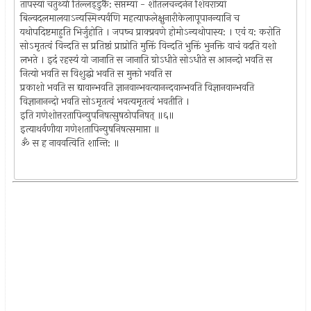
तापस्यां चतुर्थ्या तिल्लड्‍डुकै: सप्तम्यां - शीतलचन्दनेन शिवरात्र्यां
बिल्वदलमालयाऽन्यस्मिन्पर्वणि महत्याफलेक्षुनारीकेलापूपानन्यानि च
यथोपदिष्टमाहुति भिर्जुहोति । जपष्च प्राक्प्रवणे होमोऽन्यथोपास्य: । एवं य: करोति
सोऽमृतत्वं विन्दति स प्रतिष्ठां प्राप्रोति मुक्तिं विन्दति भुक्तिं भुनक्ति वाचं वदति यशो
लभते । इदं रहस्यं यो जानाति स जानाति ग्रोऽधीते सोऽधीते स आनन्दो भवति स
नित्यो भवति स विशुद्धो भवति स मुक्तो भवति स
प्रकाशो भवति स द्यावान्भवति ज्ञानवान्भवत्यानन्दवान्भवति विज्ञानवान्भवति
विज्ञानानन्दो भवति सोऽमृतत्वं भवत्यमृतत्वं भवतीति ।
इति गणेशोत्तरतापिन्युपनिषत्सुषठोपनिषत् ॥६॥
इत्याथर्वणीया गणेशतापिन्युषनिषत्समाप्ता ॥
ॐ स ह नाववत्विति शान्ति: ॥