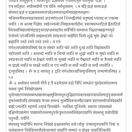
पश्यति तत्सुषुप्तम् । तत्रैकीभूत: प्रज्ञानघन एवानन्दभुक्‍ चेतोमुख: पाज्ञ: ।
एष सर्वेश्र्वर: सर्वांन्तर्यामी एष योनि: सर्वभृतानाम् । न बहि:प्रज्ञं नान्त:प्रज्ञं
नोभयत:प्रज्ञं न प्रज्ञानघनमव्यपदेश्यमव्यवहार्यमग्राह्ममलक्षण-
मचिन्त्यमैकात्म्यप्रत्ययसारं प्रपञ्चोपशमं शिवमद्वैतमेवं चतुष्पादं ध्यायन् स एवात्मा
भवति । स आत्मा विज्ञेय: सदोज्ज्वलो‍ऽविद्यातत्कार्यहीन: स्वात्मबन्धरहितो द्वैतरहितो
निरस्ताविद्यातमोमोहाहड्कारप्रधानमहमेव सर्वमिति सम्भाव्य विध्नराजब्रह्मण्यमृते
तेजोमये परंजोतिर्मये सदानन्दमये स्वप्रकाशे सदोदिते नित्ये शुद्धे मुक्ते ज्ञेश्वरे परे
ब्रह्माणि रमते रमते रमते रमते । य एवं
गणेशतापनीयोपनिषदं वेद स संसारं तरति घोरं तरति दु:खं तरति विघ्नांस्तरति
महोपसर्गं तरति । आनन्दो भवति स नित्यो भवति स शुद्धो भवति स मुक्तो भवति स
स्वप्रकाशो भवति स ईश्वरो भवति स मुख्यो भवति स वैश्वानरो भवति स तैजसो भवति
स प्राज्ञो भवति स साक्षी भवति स एव भवति स सर्वो भवति स सर्वो भवतीति ।
इत्युपनिषत् । ॐ स ह नाववतु ॥ इति गणेशोत्तरतापिन्युपनिषत्पु पञ्चमोपनिषत् ॥
५॥
ॐ ॥ अथोवाच भगवती गौरी ह वै रुद्रमेतस्य रुद्रो विधिं लब्धांशं गुरुदेवतयोरालभ्य
मनसा पुष्पं निवेद्योपक्रम्य
भूतोत्सारणमासनबन्धाद्यात्मरक्षासुनियमभूतशुद्धिप्राणस्थापनप्रणवावर्तनमातृपूजनान्तर्मा
तृकान्तर्यागादि सम्पाद्यात्र केचन समन्त्रं मूलवैदिककल्पैरुपक्रमं ग्रहणसर्माणनिवेदनानि
बाह्मेऽन्यथेति महार्घ्यं शड्खं त्रिपाद्योर्ग- न्धादिना पूजितयो: स्थाप्य पात्रासादनं
दक्षिणोपक्रमेण पाद्यार्घ्याचमनमधुपर्कपुनराचमननिवेदनपात्राणि संस्थासु यथोपदिष्टं
चतुर्थ्यो: पर्वणि
संस्थासु यथाविधि स्थाप्य निवेदने प्रक्षालनमेव ततो‍ऽर्वाकू पञ्चामृतपात्राणि रिक्तं च
मूलेनालभ्य निवेदिन्यार्घोदकेनात्मानं पात्राणि सम्मारं च प्रोक्ष्य पात्रातिरिक्तानि