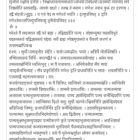
सृजसि रक्षसि हरसि । विश्वाधारस्त्वमनाधारो‌ऽनाधेयोऽनिर्देश्योऽप्रतर्क्यो व्याप्येदं सर्वं
तिष्ठसीति स्तवनाद्बि- नायकं ददर्श । ततश्च तं ननाम । गणेश उवाच कुरु हर हरणम् ।
तद्बै संहर्ताऽभूद्रुद: । य एवं वेद स गणेशो भवति । इत्युपनिषत् ॥ इति
गणेशोत्तरतापिन्युपनिषत्सु तृतीयोपनिषत् ॥३॥
ॐ ॥
गनेशो वै सदजायत तद्वै परं ब्रह्म । तद्बिदाप्रोति परम् । तदेषाभ्युक्ता यदनादिभूतं
यदनन्तरूपं यद्बिज्ञानरूपं यद्देवा: सर्वे ब्रह्म ज्येष्ठमुपासते न वैकार्यं करणं न
तत्समश्चाधिकश्च
दृश्य: । सूर्योऽस्माद्‍भीत उदेति । वातोऽस्माद्भीत: पवते । अग्रिर्वै भीतस्तिष्ठति ।
तच्चित्स्वरूपं निर्वि- कारमद्बैतं च । तन्मायाशबलमजनीत्याह । अनेन यथा
तमस्ततश्चोमिति ध्वनिरभूत् । स वै गजाकार: । अनिर्वचनीया सैव माया
जगद्‍बीजमित्याह । सैव प्रकृतिरिति गणेश इति प्रधानमिति च माया- शबलमिति च ।
एतस्माद्वै महत्तत्त्वमजायत । तत:
कराग्रेणाहड्‍कारं सृष्टवान् । स वै त्रिविध: सात्त्विको राजसस्तामसश्चेति । सात्त्विकी
ज्ञानशक्ति: । राजसी क्रियाशक्ति: । तामसी द्रव्यशक्ति: । तामस्या: पञ्चतन्मात्रा
अजायन्त पञ्चभूतान्यजायन्त । राजस्या: पञ्च ज्ञानेन्द्रियाणि पञ्च कर्मेन्द्रियाणि पञ्च
वायवश्र्चाजायन्त । सात्त्विक्या दिशो वायु: सूर्यो वरुणो‍ऽश्विनाविति ज्ञानेन्द्रियदेवता
अग्रिरिन्द्रो विष्णु: प्रजापतिर्मित्र इति कर्मेन्द्रियदेवता: । हदमादिपुरुषरूपम् ।
परमात्मन: सूक्ष्मशरीरमिदमेवोच्यते । अथ द्बितीयम् । पञ्चतन्मात्रा:
पञ्चसूक्ष्मभूतान्युपादाय पञ्चीकरणे कृते पञ्चमहाभूतान्यजायन्त । अवशिष्टानां
पञ्चपञ्चाशानां कल्पारम्मसमये भूतविभागे चैतन्यप्रवेशादहमिल्यभिमान: ।
तस्मादादिगणेशो भवानुच्यते । ततो वै भूतेभ्यश्चतुर्दश लोका अजायेरन् ।
तदन्तर्गतजीवराशय: स्थूलशरीरै: सह विराडित्युच्चते ।