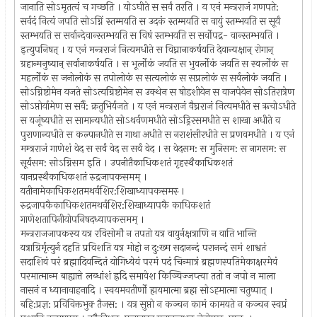
जानाति सोऽमृतत्वं च गच्छति । योऽघीते स सर्वं तरति । य एनं मन्त्रराजं गणपते:
सर्वदं नित्यं जपति सोऽग्निं स्तम्मयति स उदकं स्तम्मयति स वायुं स्तम्भयति स सूर्यं
स्तम्भयति स सर्वान्देवान्स्तम्भयति स विषं स्तम्भयति स सर्वोपद्र- वान्स्तम्भयति ।
इत्युपनिषत् । य एनं मन्त्रराजं नित्यमधीते स विघ्नानाकर्षयति देवान्यक्षान् रोगान्
ग्रहान्मनुष्यान् सर्वानाकर्षयति । स भूर्लोकं जयति स भुवर्लोकं जयति स स्वर्लोकं स
महर्लोकं स जनोलोकं स तपोलोकं स सत्यलोकं स सप्रलोकं स सर्वलोकं जयति ।
सोऽग्निष्टोमेन यजते सोऽत्यग्रिष्टोमेन स उक्थेन स षोडशीयेन स वाजपेयेन सोऽ‍तिरात्रेण
सोऽप्तोर्यामेण स सर्वै: क्रतुभिर्यजते । य एनं मन्त्रराजं वैघ्रराजं नित्यमधीते स ऋचोऽधीते
स यजूंष्यधीते स सामान्यधीते सोऽथर्वणमधीते सो‍ऽड्रिरसमधीते स शाखा अधीते व
पुराणान्यधीते स कल्पानधीते स गाथा अधीते स नराशंसीरधीते स प्रणवमधीते । य एनं
मम्त्रराजं गाणेशं वेद स सर्वं वेद स सर्वं वेद । स वेदसम: स मुनिसम: स नागसम: स
सूर्यसम: सोऽग्निसम इति । उपनीतैकाधिकशतं गृहस्थैकाधिकशतं
वानप्रस्थैकाधिकशतं रुद्रजापकसमम् ।
यतीनामेकाधिकशतमथर्वशिर:शिखाध्यापकसमस्‍ ।
रुद्रजापकैकाधिकशतमथर्वशिर:शिखाध्यापकै काधिकशतं
गाणेशतापिनीयोपनिषदध्यापकसमम् ।
मन्त्रराजजापकस्य यत्र रविसोमौ न तपतो यत्र वायुर्नक्षत्राणि न वाति भान्ति
यत्राग्रिर्मृत्युर्न दहति प्रविशति यत्र मोहो न दु:ख्म सदानन्दं परानन्दं समं शाश्वतं
सदाशिवं परं ब्रह्मादिवन्दितं योगिध्येयं परमं पदं चिन्मात्रं ब्रह्मणस्पतिमेकाक्षरमेवं
परमात्मान्म बाह्यात्ते लब्धांशं ह्रदि समावेश किञ्चिज्जप्त्वा ततो न जपो न माला
नासनं न ध्यानावाहनादि । स्वयमवतीर्णो ह्मयमात्मा ब्रह्म सोऽह्‍मात्मा चतुष्पात् ।
बहि:प्रज्ञ: प्रविविक्तभुक्‍ तैजस: । यत्र सुप्तो न कञ्चन कामं कामयते न कञ्चन स्वप्रं