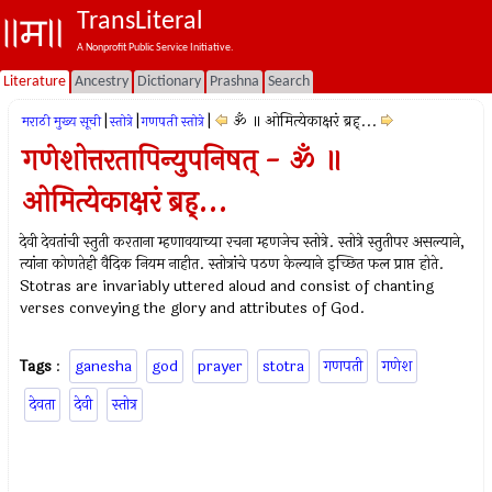
TransLiteral
A Nonprofit Public Service Initiative.
Literature
Ancestry
Dictionary
Prashna
Search
|
|
|
ॐ ॥ ओमित्येकाक्षरं ब्रह्...
मराठी मुख्य सूची
स्तोत्रे
गणपती स्तोत्रे
गणेशोत्तरतापिन्युपनिषत् - ॐ ॥
ओमित्येकाक्षरं ब्रह्...
देवी देवतांची स्तुती करताना म्हणावयाच्या रचना म्हणजेच स्तोत्रे. स्तोत्रे स्तुतीपर असल्याने,
त्यांना कोणतेही वैदिक नियम नाहीत. स्तोत्रांचे पठण केल्याने इच्छित फल प्राप्त होते.
Stotras are invariably uttered aloud and consist of chanting
verses conveying the glory and attributes of God.
Tags
:
ganesha
god
prayer
stotra
गणपती
गणेश
देवता
देवी
स्तोत्र