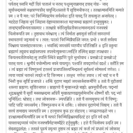
पर्वतान् वनानि महीं दिवं पातालं च नरान् पशून्मृगान्नागान् हयान् गोव्र- जान्
सूर्याचन्द्रमसो नक्षत्राण्यग्रीन् वायून्दिशस्ततो वै सृष्टिमचीकरत् । ततश्चात्मानमिति मन्यते
स्म । न वै मत्त: परं किञ्चिदहमेव सर्वस्येश इति यावद्‍ ति तावत्क्तुरा अजायेरन् ।
महहेहा जिह्रया भुवं लिहाना दंष्ट्राव्याप्ताकाशा महच्छब्दा ब्रह्माणं हन्तुमुद्युक्ता: ।
तान्हष्ट्‍वाबिभ्यत्तत्सस्मार । ततश्चाग्रे कोटिसूर्यप्रतीकाशमानन्दरूपं गजवक्त्रं
विलोकयति स्म । तुष्टावाथ गनेश्वरम् । त्वं निर्माता क्ष्मामृतां सरितां सागराणां
स्थावराणां जड्रमानां च । त्वत्त: परतरं किञ्चिन्नैवास्ति जगत: प्रभो । कर्ता सर्वस्य
विश्वस्य पातसंहारकारक: । भवानिदं जगत्संर्व व्याप्यैव परितिष्ठति ॥ इति स्तुत्वा
ब्रह्माणं तदुवाच ब्रह्मंस्तपस्व तपस्वेत्युक्त्वा‌ऽन्तर्हिते तस्मिन् ब्रह्मा तपश्चचार ।
कियत्स्वतीतेप्वनेह:सु तपसि स्थिते ब्रह्मणि पुरो भूत्वोवाच । प्रसन्नोऽहं प्रसन्नोऽहं
वरान् वरय । श्रुत्वैवं वचोन्मील्य नयने यावत्पुर: पश्यति तावद्‍गणेशं ददर्श । स्तौति स्म
। त्वं ब्रह्मा त्वं विष्णुस्त्वं हरस्त्वं प्रजापतिस्त्वमिन्द्रस्त्वं सूर्यस्त्वं सोमस्त्वं गणेश: ।
त्वया व्याप्तं चराचरं त्वद्दते न हि किञ्चन । ततश्र्च गणेश उवाच । त्वं चाहं च न वै
भिनौ कुरु सृर्ष्टि प्रजापते । शक्तिं गृहाण मद्दत्तां जगत्सर्जनाकर्मणि ॥ ततो वै गृहीतायां
शस्त्वा ब्रह्मण: सृष्टिरजायत । ब्राह्मणो वै मुखाज्जज्ञे बाह्रो: क्षत्रमूर्वोर्वौश्य: पद्‍भ्यां
शूद्रश्चक्षुषो वै सूर्यो मनसश्चन्द्रमा अग्रिर्वै मुखात्प्राणाद्वायुर्नामेर्व्योम शीर्ष्णो द्यौ: पद् भ्यां
भूमिर्दिश: श्रोत्रात् । तथा लोकानक- ल्पपन्निति । ततो वै सत्त्वमुवाच त्वं वै विष्णु:
पाहि पाहि जगत्सर्वम् । विष्णुरुवाच न मे शक्ति: । सोवाच गृहाणेमां विद्याम् । ततो वै
सत्त्वं तामादाय जगत्पाति स्म । हरमुवाच कुरु हर संहारम् । जगद्धरणाद्धरो भव ।
हरश्चात्मानमित्यवैति स्म न वै मत्परं किञ्चिद्विश्वस्यादिरहं हर इति गर्वं दधौ
यावत्तावद्‍व्याप्तं व्योम गजक्क्त्रैर्महच्छब्दैर्हरं हर्तुमुद्युक्तै: । हरो वै विलोक्य रुदति स्म ।
सेदनाद्रुद्रसंज्ञ: । ततस्तं पुरुषं स्मृत्वा तुष्टाव त्वं ब्रह्मा त्वं कर्ता त्वं प्रधानं त्वं लोकान्