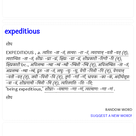
expeditious
शीघ
EXPEDITIOUS ,
a.
त्वरितः -ता -तं, सत्वरः -रा -रं, त्वरावान् -वती -वत्
(त्),
त्वरान्वितः -ता -तं, शीघ्रः -घ्रा -घ्रं, क्षिप्रः -प्रा -प्रं, शीघ्रकारी
-रिणी -रि (न्),
क्षिप्रकारी
&c.,
अविलम्बः -म्बा -म्बं -म्बी -म्बिनी -म्बि
(न्), अविलम्बितः -ता -तं,
अप्रलम्बः -म्बा -म्बं, द्रुतः -ता -तं, लघुः -घुः
-घु, वेगी -गिनी -गि (न्), वेगवान्
-वती -वत् (त्), जवी -विनी -वि
(न्), तूर्णः -र्णा -र्णं, धावकः -का -कं, अदीर्घसूत्रः
-त्रा -त्रं, शीघ्रगामी
-मिनी -मि (न्), त्वरितगतिः -तिः -ति;
‘being expeditious,’
शीघ्रा-
-यमाणः -णा -णं, त्वरमाणः -णा -णं
.
शीघ
RANDOM WORD
SUGGEST A NEW WORD!