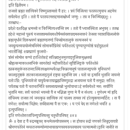
इति द्वितीयम ।
राजसो ब्रह्मा सात्त्विको विष्णुस्तामसो वै हर: । त्रयं मिलित्वा परस्परमुवाच अहमेव
सर्वस्येश इति । ततो वै परस्परमसहमानाश्चोर्ध्वं जग्मु: । तत्र न किञ्चिद्दद्दशु: ।
ततश्चाध:-
प्रदेशे दशदिक्ष भ्रमन्तो न किञ्चित्पश्यन्ति स्म । ततो वै ध्यानस्थिता अभूवन् । ततश्च
ह्हेशे महान्तं पुरुषं गजवक्त्रमसंख्यशीर्षमसंख्यपादमनन्तकरं तेजसा व्याप्ताखिललोकं
ब्रह्ममूर्धानं दिकश्रवणं ब्रह्माण्डगण्डं चिव्द्योमतालुकं सत्यजननं च
जगदुत्पत्त्यपायोन्मेषनिमेषं सोमार्काग्निनेत्रं पर्वतेशरदं पुण्यापुण्योष्ठं ग्रहोडुदशनं
भारतीजिह्रं शक्रघ्राणं कुलगो-
त्रांसं सोमोन कण्ठं हरशिरोरुहं सरिन्नदभुजमुरगाड्‍गुलिकमृक्षनखं
श्रीह्रत्कमाकाशनाभिकं सागरोदरं महीकटिदेशं सृष्टिलिड्रकं पर्वतेशोरुं
दस्त्रजानुकंजठरान्त:स्थितयक्षगन्धर्वरक्ष:किन्नरमानुषं पातालजड्रघकं मुनिचरणं
कालड्रगुष्ठकं तारकाजाललाड्रगुलं दृष्ट्रवा स्तुवन्ति स्म । यतो वा इमानि भूतानि जायन्ते
यतोऽग्नि: पृथिव्यप्तेजो वायुर्यत्कराग्राद्ब्रह्मविष्णुरुद्रा अजायन्त यतो वै समुद्रा: सरित:
पर्वताश्च यतो वै चराचरमिति स्तवनात्प्रसन्नो भूत्वोवाचाऽहं सर्वस्येशो मत्त: सर्वाणि
भूतानि मत्त: सर्वं चराचरं भवन्तो वै न भद्भिन्ना गुणा मे वै न संशय: । गुणेश्म मां ह्रदि
संचिन्त्य राजस त्वं जगत्कुरु सात्त्विक त्वं पालय तामस त्वं हरेत्युक्त्वान्वर्हित: । स वै
गणेश: सर्वात्मा विज्ञेय: सर्वदेवात्मा वै स एक: । य एवं वेद स गणेशो भवति ॥
इत्युपनिषत् ।
इति गणेशोत्तरतापिन्युपनिषत्सु चतुर्थोपनिषत् ॥४॥
ॐ ॥ देवा ह वै रुद्रमब्रुवन् कथमेतस्योपासनम् । स होवाच रुद्रो गणको निचृद्‍गायत्री
श्रीगणपतेरेनं मन्त्रराजमन्योन्याभावात्प्रणवस्वरूपस्यास्य परमात्मनो‍ऽड्रानि जानीते स