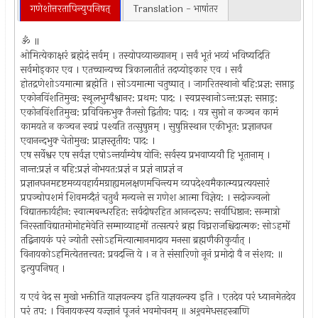
गणेशोत्तरतापिन्युपनिषत्
Translation - भाषांतर
ॐ ॥
ओमित्येकाक्षरं ब्रह्मेदं सर्वम् । तस्योपव्याख्यानम् । सर्वं भूतं भव्यं भविष्यदिति
सर्वमोड्कार एव । एतच्चान्यच्च त्रिकालातीतं तदप्योड्कार एव । सर्वं
होतद्रणेशोऽयमात्मा ब्रह्मेति । सोऽयमात्मा चतुष्पात् । जागरितस्थानो बहि:प्रज्ञ: सप्ताड्र
एकोनविंशतिमुख: स्थूलभुग्वैश्वानर: प्रथम: पाद: । स्वप्रस्थानोऽन्त:प्रज्ञ: सप्ताड्र:
एकोनविंशतिमुख: प्रविविक्तभुक्‍ तैजसो द्वितीय: पाद: । यत्र सुप्तो न कञ्चन कामं
कामयते न कञ्चन स्वप्रं पश्यति तत्सुषुप्तम् । सुषुप्तिस्थान एकीभूत: प्रज्ञानघन
एवानन्दभुक्‍ चेतोमुख: प्राज्ञस्तृतीय: पाद: ।
एष सर्वेश्वर एष सर्वज्ञ एषोऽन्तर्याम्येष योनि: सर्वस्य प्रभवाप्ययौ हि भूतानाम् ।
नान्त:प्रज्ञं न बहि:प्रज्ञं नोभयत:प्रज्ञं न प्रज्ञं नाप्रज्ञं न
प्रज्ञानघनमदृष्टमव्यवहार्यमग्राह्यमलक्षणमचिन्त्यम व्यपदेश्यमैकात्म्यप्रत्ययसारं
प्रपञ्चोपशमं शिवमव्दैतं चतुर्थं मन्यन्ते स गणेश आत्मा विज्ञेय: । सदोज्ज्वलो
विद्यातक्तार्यहीन: स्वात्मबन्धरहित: सर्वदोषरहित आनन्दरूप: सर्वाधिष्ठान: सन्मात्रो
निरस्ताविद्यातमोमोहमेवेति सम्माव्याहमों तत्सत्परं ब्रह्म विघ्नराजश्चिदात्मक: सोऽहमों
तद्बिनायकं परं ज्योती रसोऽहमित्यात्मानमादाय मनसा ब्रह्मणैकीकुर्यात् ।
विनायकोऽहमित्येतत्तत्त्वत: प्रवदन्ति ये । न ते संसारिणो नूनं प्रमोदो वै न संशय: ॥
इत्युपनिषत् ।
य एवं वेद स मुखो भक्तीति याज्ञवल्क्य इति याज्ञवल्क्य इति । एतदेव परं ध्यानमेतदेव
परं तप: । विनायकस्य यज्ज्ञानं पूजनं भवमोचनम् ॥ अश्र्वमेधसहस्त्राणि