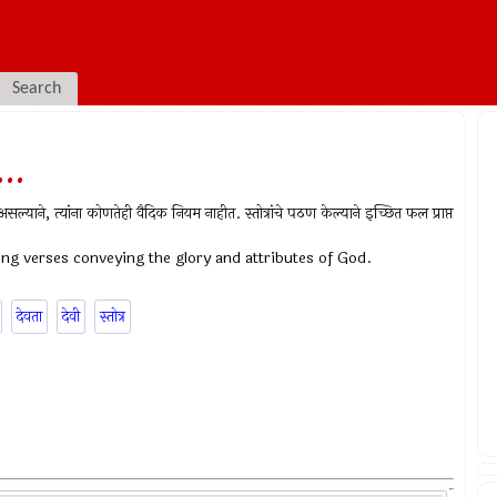
Search
...
ीपर असल्याने, त्यांना कोणतेही वैदिक नियम नाहीत. स्तोत्रांचे पठण केल्याने इच्छित फल प्राप्त
ting verses conveying the glory and attributes of God.
देवता
देवी
स्तोत्र