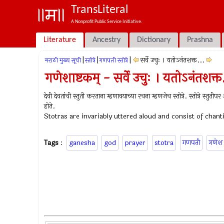
TransLiteral
A Nonprofit Public Service Initiative.
Literature
Ancestry
Dictionary
Prashna
|
|
|
सर्वे उचुः । यतोऽनंतशक्त...
मराठी मुख्य सूची
स्तोत्रे
गणपती स्तोत्रे
गणेशाष्टकम् - सर्वे उचुः । यतोऽनंतशक्त
देवी देवतांची स्तुती करताना म्हणावयाच्या रचना म्हणजेच स्तोत्रे. स्तोत्रे स्तुत
होते.
Stotras are invariably uttered aloud and consist of chan
Tags
:
ganesha
god
prayer
stotra
गणपती
गणेश