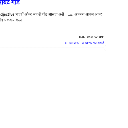
ंबट गोड
adjective
मातशें आंबट मातशें गोड आसता अशें Ex.
आवयन आयज आंबट
ोड पकवान केलां
RANDOM WORD
SUGGEST A NEW WORD!