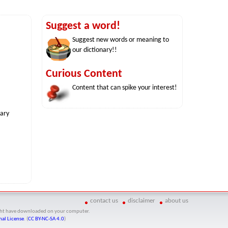
Suggest a word!
Suggest new words or meaning to
our dictionary!!
Curious Content
Content that can spike your interest!
nary
contact us
disclaimer
about us
might have downloaded on your computer.
al License
. (
CC BY-NC-SA 4.0
)