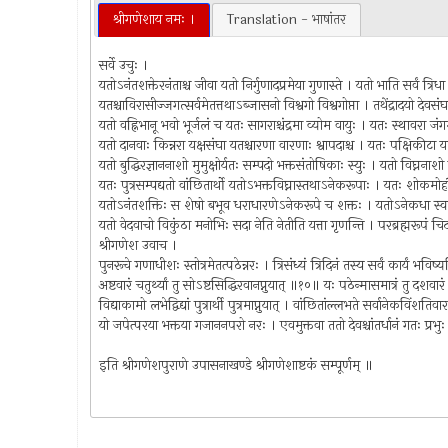
श्रीगणेशाय नमः ।
Translation - भाषांतर
सर्वे उचुः ।
यतोऽनंतशक्तेरनंताश्च जीवा यतो निर्गुणादप्रमेया गुणास्ते । यतो भाति सर्वं त्
यतश्चाविरासीज्जगत्सर्वमेतत्तथाऽब्जासनो विश्वगो विश्वगोप्ता । तथेंद्रादयो द
यतो वह्निभानू भवो भूर्जलं च यतः सागराश्चंद्रमा व्योम वायुः । यतः स्थावरा
यतो दानवाः किन्नरा यक्षसंघा यतश्चारणा वारणाः श्वापदाश्च । यतः पक्षिकीट
यतो बुद्धिरज्ञाननाशो मुमुक्षोर्यतः सम्पदो भक्तसंतोषिकाः स्युः । यतो विघ्न
यतः पुत्रसम्पद्यतो वांछितार्थो यतोऽभक्तविघ्नास्तथाऽनेकरूपाः । यतः श
यतोऽनंतशक्तिः स शेषो बभूव धराधारणेऽनेकरूपे च शक्तः । यतोऽनेकधा स्
यतो वेदवाचो विकुंठा मनोभिः सदा नेति नेतीति यत्ता गृणन्ति । परब्रह्मरूपं 
श्रीगणेश उवाच ।
पुनरूचे गणाधीशः स्तोत्रमेतत्पठेन्नरः । त्रिसंध्यं त्रिदिनं तस्य सर्वं कार्यं 
अष्टवारं चतुर्थ्यां तु सोऽष्टसिद्धिरवानप्नुयात् ॥१०॥ यः पठेन्मासमात्रं तु दश
विद्याकामो लभेद्विद्यां पुत्रार्थी पुत्रमाप्नुयात् । वांछितांल्लभते सर्वानेकविंशत
यो जपेत्परया भक्तया गजाननपरो नरः । एवमुक्तवा ततो देवश्चांतर्धानं गतः प्रभ
इति श्रीगणेशपुराणे उपासनाखण्डे श्रीगणेशाष्टकं सम्पूर्णम् ॥