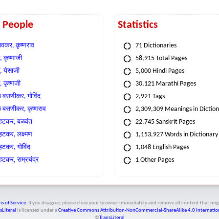
t People
Statistics
वकर, कृष्णराव
71 Dictionaries
 कृष्णाजी
58,915 Total Pages
, येसाजी
5,000 Hindi Pages
, कृष्णजी
30,121 Marathi Pages
े बसणीकर, गोविंद
2,921 Tags
े बसणीकर, कृष्णराव
2,309,309 Meanings in Dictio
्हटकर, बळवंत
22,745 Sanskrit Pages
्हटकर, लक्ष्मण
1,153,927 Words in Dictionary
्हटकर, गोविंद
1,048 English Pages
हटकर, राम्रचंद्र
1 Other Pages
s of Service
. If you disagree, please close your browser immediately and remove all content that 
sLiteral
is licensed under a
Creative Commons Attribution-NonCommercial-ShareAlike 4.0 Internation
©
TransLiteral