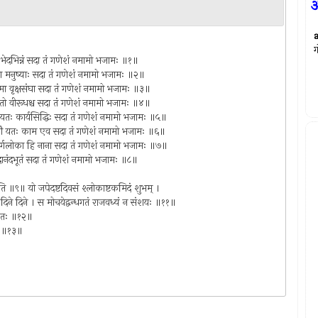
आ
ग
रिधा भेदभिन्नं सदा तं गणेशं नमामो भजामः ॥१॥
ेवसंघा मनुष्याः सदा तं गणेशं नमामो भजामः ॥२॥
 जंगमा वृक्षसंघा सदा तं गणेशं नमामो भजामः ॥३॥
ा यतो वीरूधश्च सदा तं गणेशं नमामो भजामः ॥४॥
नाशो यतः कार्यसिद्धिः सदा तं गणेशं नमामो भजामः ॥५॥
ोकमोहौ यतः काम एव सदा तं गणेशं नमामो भजामः ॥६॥
वर्गलोका हि नाना सदा तं गणेशं नमामो भजामः ॥७॥
चिदानंदभूतं सदा तं गणेशं नमामो भजामः ॥८॥
भविष्यति ॥९॥ यो जपेदष्टदिवसं श्लोकाष्टकमिदं शुभम् ।
वारं दिने दिने । स मोचयेद्वन्धगतं राजवध्यं न संशयः ॥११॥
िवारतः ॥१२॥
ुः ॥१३॥