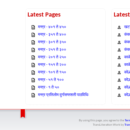
Latest Pages
Lates
मन्त्र - ४०१ ते ४५०
खटा
मन्त्र - ३५१ ते ४००
कंक,
मन्त्र - ३०१ ते ३५०
कंक
मन्त्र - २५१ ते ३००
कंक
मन्त्र - २०१ ते २५०
काळ
मन्त्र - १५१ ते २००
काळ
मन्त्र - १०१ ते १५०
कोल
मन्त्र - ५१ ते १००
कोल
मन्त्र - १ ते ५०
कोल
मन्त्र प्रतिलोम दुर्गासप्तशती पाठविधिः
कोल्
By using this page, you agree to the
Term
TransLiteration Work
by
Tran