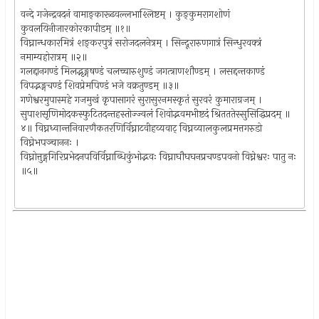
वन्दे गजेन्द्रवदनं वामाङ्कारूढवल्लभाश्लिष्टम् । कुङ्कुमरागशोणं
कुवलयिनीजारकोरकापीडम् ॥१॥
विघ्नान्धकारमित्रं शङ्करपुत्रं सरोजदलनेत्रम् । सिन्दूरारुणगात्रं सिन्धुरवक्त्रं
नमाम्यहोरात्रम् ॥२॥
गलद्दानगण्डं मिलद्भृङ्गषण्डं चलच्चारुशुण्डं जगत्त्राणशौण्डम् । लसद्दन्तकाण्डं
विपद्भङ्गचण्डं शिवप्रेमपिण्डं भजे वक्रतुण्डम् ॥३॥
गणेश्वरमुपास्महे गजमुखं कृपासागरं सुरासुरनमस्कृतं सुरवरं कुमाराग्रजम् ।
सुपाशसृणिमोदकस्फुटितदन्तहस्तोज्ज्वलं शिवोद्भवमभीष्टदं श्रितततेस्सुसिद्धिप्रदम् ॥
४॥ विघ्नध्वान्तनिवारणैकतरणिर्विघ्नाटवीहव्यवाट् विघ्नव्यालकुलप्रमत्तगरुडो
विघ्नेभपञ्चाननः ।
विघ्नोत्तुङ्गगिरिप्रभेदनपविर्विघ्नाब्धिकुंभोद्भवः विघ्नाघौघघनप्रचण्डपवनो विघ्नेश्वरः पातु नः
॥५॥