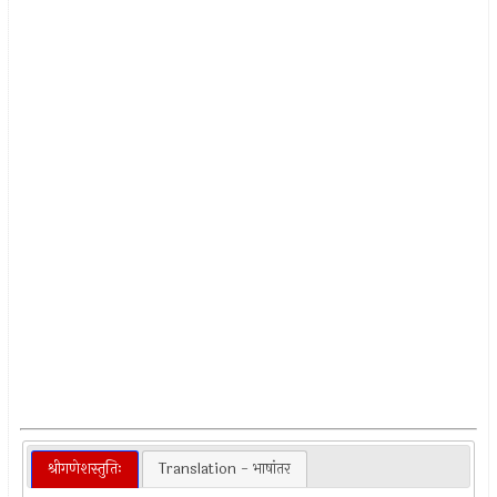
श्रीगणेशस्तुतिः
Translation - भाषांतर