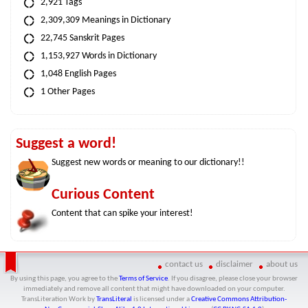
2,921 Tags
2,309,309 Meanings in Dictionary
22,745 Sanskrit Pages
1,153,927 Words in Dictionary
1,048 English Pages
1 Other Pages
Suggest a word!
Suggest new words or meaning to our dictionary!!
Curious Content
Content that can spike your interest!
contact us
disclaimer
about us
By using this page, you agree to the
Terms of Service
. If you disagree, please close your browser
immediately and remove all content that might have downloaded on your computer.
TransLiteration Work
by
TransLiteral
is licensed under a
Creative Commons Attribution-