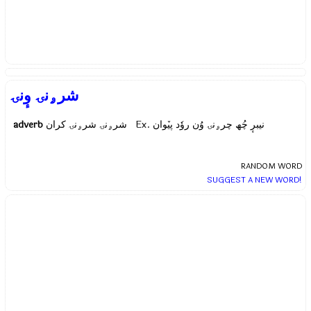
شرۄنۍ وٕنۍ
adverb
شرۄنۍ شرۄنۍ کران Ex.
نیبرٕ چُھ چرۄنۍ وُن روٗد پیٚوان
RANDOM WORD
SUGGEST A NEW WORD!