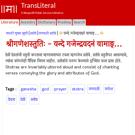
TransLiteral
A Nonprofit Public Service Initiative.
Literature
Ancestry
Dictionary
Prashna
Search
|
|
|
वन्दे गजेन्द्रवदनं वामाङ्...
मराठी मुख्य सूची
स्तोत्रे
गणपती स्तोत्रे
श्रीगणेशस्तुतिः - वन्दे गजेन्द्रवदनं वामाङ्...
देवी देवतांची स्तुती करताना म्हणावयाच्या रचना म्हणजेच स्तोत्रे. स्तोत्रे स्तुतीपर असल्याने,
त्यांना कोणतेही वैदिक नियम नाहीत. स्तोत्रांचे पठण केल्याने इच्छित फल प्राप्त होते.
Stotras are invariably uttered aloud and consist of chanting
verses conveying the glory and attributes of God.
Tags
:
ganesha
god
prayer
stotra
गणपती
गणेश
देवता
देवी
स्तोत्र