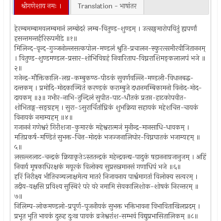
श्रीगणेशाय नमः ।
Translation - भाषांतर
हेरम्बमम्बामवलम्बमानं लम्बोदरं लम्ब-वितुण्ड-शुण्डम् । उत्सङ्गमारोपयितुं ह्यपर्णां
हसन्तमन्तर्हरिरूपमीडे ॥१॥
मिलिन्द-वृन्द-गुञ्जनोल्लसत्कपोल-मण्डलं श्रुति-प्रचालन-स्फुरत्समीरवीजिताननम्
। वितुण्ड-शुण्डमण्डल-प्रसार-शोभिविग्रहं निवारिताघ-विघ्नराशिमङ्कलालपं भजे ॥
२॥
गजेन्द्र-मौक्तिकालि-लग्न-कम्बुकण्ठ-पीठकं सुवर्णवल्लि-मण्डली-विधानबद्ध-
दन्तकम् । प्रमोदि-मोदकाञ्चितं करण्डकं कराम्बुजे दधानमम्बिकामनो विनोद-मोद-
दायकम् ॥३॥ गभीर-नाभि-तुन्दिलं सुपीत-पाट-धौतकं प्रतप्त-हाटकोपवीत-
शोभिताङ्ग-सङ्ग्रहम् । सुरा-ऽसुरार्चितांघ्रिकं शुभक्रिया सहायकं महेशचित्त-चायकं
विनायकं नमाम्यहम् ॥४॥
गजाननं गणेश्वरं गिरीशजा-कुमारकं महेश्वरात्मजं मुनीन्द्र-मानसाधि-धावकम् ।
मतिप्रकर्ष-मण्डितं सुभक्त-चित्त-मोदकं भजज्जनालिघोर-विघ्नघातकं भजाम्यहम् ॥
५॥
लसल्ललाट-चन्द्रकं क्रियाकृतेऽस्ततन्द्रकं महेन्द्रवन्द्य-पादुकं षडाननाग्रजानुजम् । अहिं
निवार्य मूषकाधिरक्षकं मयूरकं विलोक्य सुप्रसन्नमानसं गणाधिपं भजे ॥६॥
हरिं निरीक्ष्य भीतिचञ्चलाक्षमेत्य मातरं निजावनाय पार्श्वमागतां विलोक्य सत्वरम् ।
तदीय-वक्षसि प्रविश्य सुस्थिरं परे वरे नमामि सेवकालिशोक-शोषकं निरन्तरम् ॥
७॥
निलिम्प-लोकमण्डलो-प्रपूर्ण-पूजनीयकं सुभक्त भक्तिभावना विभाविताखिलप्रदम् ।
प्रभूत भूति भावकं दुरूह दुःख पावकं व्रजेश्वरांश-सम्भवं विद्युप्रभासितालिकम् ॥८॥