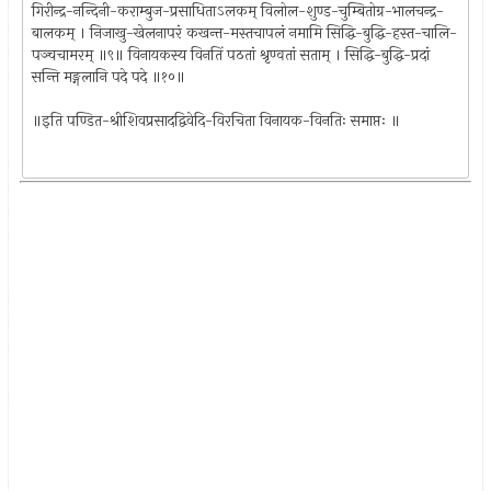
गिरीन्द्र-नन्दिनी-कराम्बुज-प्रसाधिताऽलकम् विलोल-शुण्ड-चुम्बितोग्र-भालचन्द्र-
बालकम् । निजाखु-खेलनापरं कखन्त-मस्तचापलं नमामि सिद्धि-बुद्धि-हस्त-चालि-
पञ्चचामरम् ॥९॥ विनायकस्य विनतिं पठतां श्रृण्वतां सताम् । सिद्धि-बुद्धि-प्रदां
सन्ति मङ्गलानि पदे पदे ॥१०॥
॥इति पण्डित-श्रीशिवप्रसादद्विवेदि-विरचिता विनायक-विनतिः समाप्तः ॥