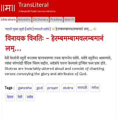
TransLiteral
A Nonprofit Public Service Initiative.
Literature
Ancestry
Dictionary
Prashna
Search
|
|
|
हेरम्बमम्बामवलम्बमानं लम्...
मराठी मुख्य सूची
स्तोत्रे
गणपती स्तोत्रे
विनायक विनतिः - हेरम्बमम्बामवलम्बमानं
लम्...
देवी देवतांची स्तुती करताना म्हणावयाच्या रचना म्हणजेच स्तोत्रे. स्तोत्रे स्तुतीपर असल्याने,
त्यांना कोणतेही वैदिक नियम नाहीत. स्तोत्रांचे पठण केल्याने इच्छित फल प्राप्त होते.
Stotras are invariably uttered aloud and consist of chanting
verses conveying the glory and attributes of God.
Tags
:
ganesha
god
prayer
stotra
गणपती
गणेश
देवता
देवी
स्तोत्र