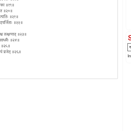
त्मिका ॥१९॥
गच्छत ॥२०॥
ति तत्पतिः ॥२१॥
मोहवर्जिताः ॥२२॥
ाश्च तत्क्षणात् ॥२३॥
योगसाधनैः ॥२४॥
ेत् ॥२५॥
लयं व्रजेत् ॥२६॥
I