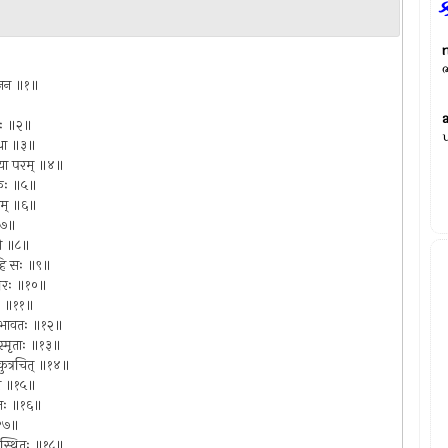
ક
ભ
गजानन ॥१॥
ैकतः ॥२॥
પ
रिधा ॥३॥
हीनतया परम् ॥४॥
ारकः ॥५॥
मृतम् ॥६॥
 ॥७॥
मयी ॥८॥
ो हि सः ॥९॥
त्परः ॥१०॥
गकः ॥११॥
 सर्वभावतः ॥१२॥
 स्मृताः ॥१३॥
ि कुत्रचित् ॥१४॥
च मे ॥१५॥
योगतः ॥१६॥
 ॥१७॥
णिः स्थितः ॥१८॥