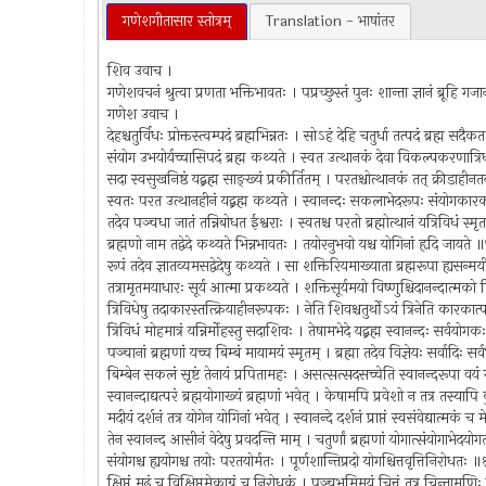
गणेशगीतासार स्तोत्रम्
Translation - भाषांतर
शिव उवाच ।
गणेशवचनं श्रुत्वा प्रणता भक्तिभावतः । पप्रच्छुस्तं पुनः शान्ता ज्ञानं ब्रूहि 
गणेश उवाच ।
देहश्चतुर्विधः प्रोक्तस्त्वम्पदं ब्रह्मभिन्नतः । सोऽहं देहि चतुर्धा तत्पदं ब्रह्म सद
संयोग उभयोर्यच्चासिपदं ब्रह्म कथ्यते । स्वत उत्थानकं देवा विकल्पकरणात्
सदा स्वसुखनिष्ठं यद्ब्रह्म साङ्ख्यं प्रकीर्तितम् । परतश्चोत्थानकं तत् क्रीडा
स्वतः परत उत्थानहीनं यद्ब्रह्म कथ्यते । स्वानन्दः सकलाभेदरूपः संयोगक
तदेव पञ्चधा जातं तन्निबोधत ईश्वराः । स्वतश्च परतो ब्रह्मोत्थानं यत्रिविधं स्
ब्रह्मणो नाम तद्वेदे कथ्यते भिन्नभावतः । तयोरनुभवो यश्च योगिनां हृदि जायते
रूपं तदेव ज्ञातव्यमसद्वेदेषु कथ्यते । सा शक्तिरियमाख्याता ब्रह्मरूपा ह्यसन्
तत्रामृतमयाधारः सूर्य आत्मा प्रकथ्यते । शक्तिसूर्यमयो विष्णुश्चिदानन्दात्मक
त्रिविधेषु तदाकारस्तत्क्रियाहीनरूपकः । नेति शिवश्चतुर्थोऽयं त्रिनेति कारका
त्रिविधं मोहमात्रं यन्निर्मोहस्तु सदाशिवः । तेषामभेदे यद्ब्रह्म स्वानन्दः सर्वयो
पञ्चानां ब्रह्मणां यच्च बिम्बं मायामयं स्मृतम् । ब्रह्मा तदेव विज्ञेयः सर्वादिः
बिम्बेन सकलं सृष्टं तेनायं प्रपितामहः । असत्सत्सदसच्चेति स्वानन्दरूपा वयं
स्वानन्दाद्यत्परं ब्रह्मयोगाख्यं ब्रह्मणां भवेत् । केषामपि प्रवेशो न तत्र तस्याप
मदीयं दर्शनं तत्र योगेन योगिनां भवेत् । स्वानन्दे दर्शनं प्राप्तं स्वसंवेद्यात्मकं 
तेन स्वानन्द आसीनं वेदेषु प्रवदन्ति माम् । चतुर्णां ब्रह्मणां योगात्संयोगाभेद
संयोगश्च ह्ययोगश्च तयोः परतयोर्मतः । पूर्णशान्तिप्रदो योगश्चित्तवृत्तिनिरोधतः
क्षिप्तं मूढं च विक्षिप्तमेकाग्रं च निरोधकं । पञ्चभूमिमयं चित्तं तत्र चिन्ताम