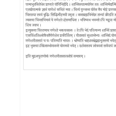
पञ्चभूतनिरोधेन प्राप्यते योगिभिर्हृदि । शान्तिरूपात्मयोगेन ततः शान्तिर्मदा
एतद्योगात्मकं ज्ञानं गाणेशं कथितं मया । नित्यं युञ्जन्त योगेन नैव मोहं प्र
चित्तरूपा स्वयं बुद्धिः सिद्धिर्मोहमयी स्मृता । नानाब्रह्मविभेदेन ताभ्यां क्रीड
त्यक्त्वा चिन्ताभिमानं ये गणेशोऽहंसमाधिना । भविष्यथ भवन्तोऽपि मद्रूपा 
शिव उवाच ।
इत्युक्त्वा विररामाथ गणेशो भक्तवत्सलः । तेऽपि भेदं परित्यज्य शान्तिं प्राप्त
एकविंशतिश्लोकैस्तैर्गणेशेन प्रकीर्तितम् । गीतासारं सुशान्तेभ्यः शान्तिदं 
गणेशगीतासारं च यः पठिष्यति भावतः । श्रोष्यति श्रद्दधानश्चेद्ब्रह्मभूतसमो भव
इह भुक्त्वाऽखिलान्भोगानन्ते योगमयो भवेत् । दर्शनात्तस्य लोकानां सर्वपापं 
इति मुद्गलपुराणोक्तं गणेशगीतासारस्तोत्रं समाप्तम् ।