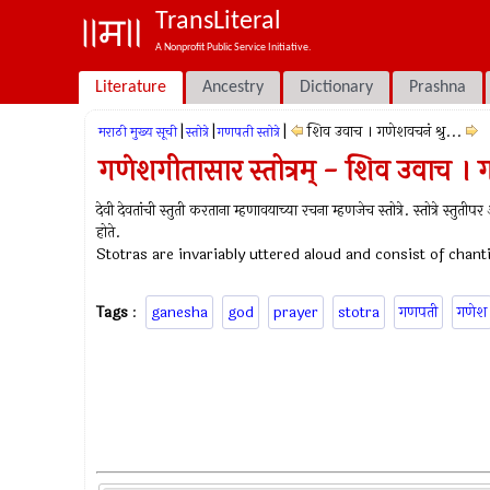
TransLiteral
A Nonprofit Public Service Initiative.
Literature
Ancestry
Dictionary
Prashna
|
|
|
शिव उवाच । गणेशवचनं श्रु...
मराठी मुख्य सूची
स्तोत्रे
गणपती स्तोत्रे
गणेशगीतासार स्तोत्रम् - शिव उवाच । ग
देवी देवतांची स्तुती करताना म्हणावयाच्या रचना म्हणजेच स्तोत्रे. स्तोत्रे स्तुत
होते.
Stotras are invariably uttered aloud and consist of chan
Tags
:
ganesha
god
prayer
stotra
गणपती
गणेश