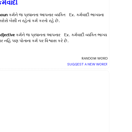
ર્મવાદી
noun
કર્મને જ પ્રધાનતા આપનાર વ્યક્તિ Ex.
કર્મવાદી ભાગ્યના
રોસે બેસી ન રહેતાં કર્મ કરતો રહે છે.
adjective
કર્મને જ પ્રધાનતા આપનાર Ex.
કર્મવાદી વ્યક્તિ ભાગ્ય
ર નહિ પણ પોતાના કર્મ પર વિશ્વાસ કરે છે.
RANDOM WORD
SUGGEST A NEW WORD!