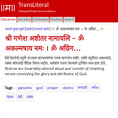
TransLiteral
A Nonprofit Public Service Initiative.
Literature
Ancestry
Dictionary
Prashna
Search
|
|
|
ॐ अकल्मषाय नमः । ॐ अग्निग...
मराठी मुख्य सूची
स्तोत्रे
गणपती स्तोत्रे
श्री गणेश अष्टोतर नामावलि - ॐ
अकल्मषाय नमः । ॐ अग्निग...
देवी देवतांची स्तुती करताना म्हणावयाच्या रचना म्हणजेच स्तोत्रे. स्तोत्रे स्तुतीपर असल्याने,
त्यांना कोणतेही वैदिक नियम नाहीत. स्तोत्रांचे पठण केल्याने इच्छित फल प्राप्त होते.
Stotras are invariably uttered aloud and consist of chanting
verses conveying the glory and attributes of God.
Tags
:
ganesha
god
prayer
stotra
गणपती
गणेश
देवता
देवी
स्तोत्र