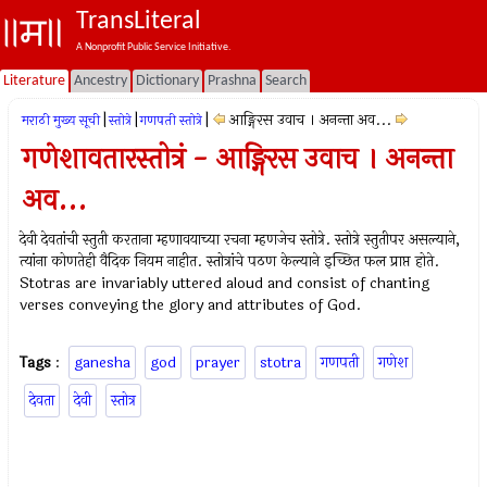
TransLiteral
A Nonprofit Public Service Initiative.
Literature
Ancestry
Dictionary
Prashna
Search
|
|
|
आङ्गिरस उवाच । अनन्ता अव...
मराठी मुख्य सूची
स्तोत्रे
गणपती स्तोत्रे
गणेशावतारस्तोत्रं - आङ्गिरस उवाच । अनन्ता
अव...
देवी देवतांची स्तुती करताना म्हणावयाच्या रचना म्हणजेच स्तोत्रे. स्तोत्रे स्तुतीपर असल्याने,
त्यांना कोणतेही वैदिक नियम नाहीत. स्तोत्रांचे पठण केल्याने इच्छित फल प्राप्त होते.
Stotras are invariably uttered aloud and consist of chanting
verses conveying the glory and attributes of God.
Tags
:
ganesha
god
prayer
stotra
गणपती
गणेश
देवता
देवी
स्तोत्र