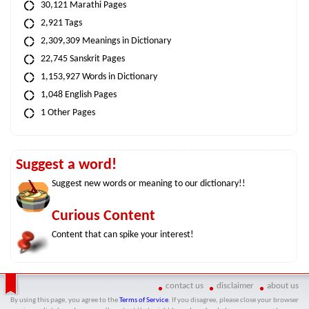
30,121 Marathi Pages
2,921 Tags
2,309,309 Meanings in Dictionary
22,745 Sanskrit Pages
1,153,927 Words in Dictionary
1,048 English Pages
1 Other Pages
Suggest a word!
Suggest new words or meaning to our dictionary!!
Curious Content
Content that can spike your interest!
contact us
disclaimer
about us
By using this page, you agree to the
Terms of Service
. If you disagree, please close your browser