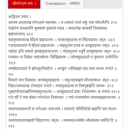
श्रीगणेशाय नमः ।
Translation - भाषांतर
आङ्गिरस उवाच ।
अनन्ता अवताराश्च गणेशस्य महात्मनः । न शक्यते कथां वक्तुं मया वर्षशतैरपि ॥१॥
संक्षेपेण प्रवक्ष्यामि मुख्यानां मुख्यतां गतान् । अवतारांश्च तस्याष्टौ विख्यातान्
ब्रह्मधारकान् ॥२॥
वक्रतुण्डावतारश्च देहिनां ब्रह्मधारकः । मत्सरासुरहन्ता स सिंहवाहनगः स्मृतः ॥३॥
एकदन्तावतारो वै देहिनां ब्रह्मधारकः । मदासुरस्य हन्ता स आखुवाहनगः स्मृतः ॥४॥
महोदर इति ख्यातो ज्ञानब्रह्मप्रकाशकः । मोहासुरस्य शत्रुर्वै आखुवाहनगः स्मृतः ॥५॥
गजाननः स विज्ञेयः साङ्ख्येभ्यः सिद्धिदायकः । लोभासुरप्रहर्ता च मूषकगः प्रकीर्तितः
॥६॥
लम्बोदरावतारो वै क्रोधसुरनिबर्हणः । आखुगः शक्तिब्रह्मा सन् तस्य धारक उच्यते ॥
७॥
विकटो नाम विख्यातः कामासुरप्रदाहकः । मयूरवाहनश्चायं सौरमात्मधरः स्मृतः ॥८॥
विघ्नराजावतारश्च शेषवाहन उच्यते । ममासुरप्रहन्ता स विष्णुब्रह्मेति वाचकः ॥९॥
धूम्रवर्णावतारश्चाभिमानासुरनाशकः । आखुवाहनतां प्राप्तः शिवात्मकः स उच्यते ॥१०॥
एतेऽष्टौ ते मया प्रोक्ता गणेशांशा विनायकाः । एषां भजनमात्रेण स्वस्वब्रह्मप्रधारकाः ॥
११॥
स्वानन्दवासकारी स गणेशानः प्रकथ्यते । स्वानन्दे योगिभिर्दृष्टो ब्रह्मणि नात्र संशयः
॥१२॥
तस्यावताररूपाश्चाष्टौ विघ्नहरणाः स्मृताः । स्वानन्दभजनेनैव लीलास्तत्र भवन्ति हि ॥
१३॥