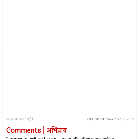
References : N/A
Last Updated :
November 05, 2016
Comments | अभिप्राय
Comments written here will be public after appropriate