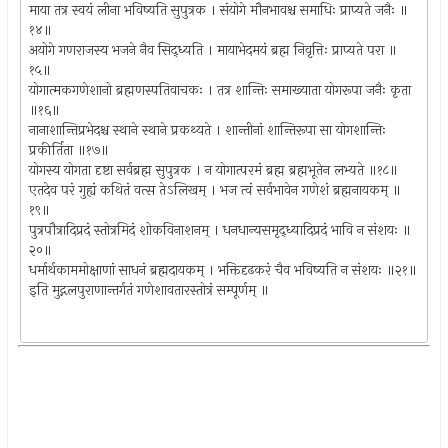
माया तत्र स्वयं लीना भविष्यति सुपुत्रक । संयोगे मौनभावश्च समाधिः प्राप्यते जनैः ॥
१४॥
अयोगे गणराजस्य भजने नैव सिद्ध्यति । मायाभेदमयं ब्रह्म निवृत्तिः प्राप्यते परा ॥
१५॥
योगात्मकगणेशानो ब्रह्मणस्पतिवाचकः । तत्र शान्तिः समाख्याता योगरूपा जनैः कृता
॥१६॥
नानाशान्तिप्रभेदश्च स्थाने स्थाने प्रकथ्यते । शान्तीनां शान्तिरूपा सा योगशान्तिः
प्रकीर्तिता ॥१७॥
योगस्य योगता दृष्टा सर्वब्रह्म सुपुत्रक । न योगात्परमं ब्रह्म ब्रह्मभूतेन लभ्यते ॥१८॥
एतदेव परं गुह्यं कथितं वत्स तेऽलिखम् । भज त्वं सर्वभावेन गणेशं ब्रह्मनायकम् ॥
१९॥
पुत्रपौत्रादिप्रदं स्तोत्रमिदं शोकविनाशनम् । धनधान्यसमृद्ध्यादिप्रदं भावि न संशयः ॥
२०॥
धर्मार्थकाममोक्षाणां साधनं ब्रह्मदायकम् । भक्तिदृढकरं चैव भविष्यति न संशयः ॥२१॥
इति मुद्गलपुराणान्तर्गतं गणेशावतारस्तोत्रं सम्पूर्णम् ॥