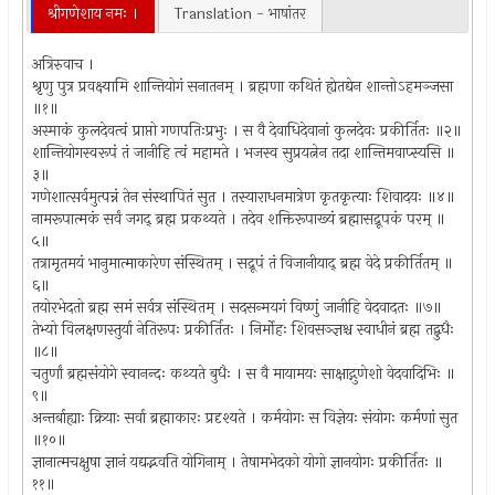
श्रीगणेशाय नमः ।
Translation - भाषांतर
अत्रिरुवाच ।
श्रृणु पुत्र प्रवक्ष्यामि शान्तियोगं सनातनम् । ब्रह्मणा कथितं ह्येतद्येन शान्तोऽहमञ्जसा
॥१॥
अस्माकं कुलदेवत्वं प्राप्तो गणपतिःप्रभुः । स वै देवाधिदेवानां कुलदेवः प्रकीर्तितः ॥२॥
शान्तियोगस्वरूपं तं जानीहि त्वं महामते । भजस्व सुप्रयत्नेन तदा शान्तिमवाप्स्यसि ॥
३॥
गणेशात्सर्वमुत्पन्नं तेन संस्थापितं सुत । तस्याराधनमात्रेण कृतकृत्याः शिवादयः ॥४॥
नामरूपात्मकं सर्वं जगद् ब्रह्म प्रकथ्यते । तदेव शक्तिरूपाख्यं ब्रह्मासद्रूपकं परम् ॥
५॥
तत्रामृतमयं भानुमात्माकारेण संस्थितम् । सद्रूपं तं विजानीयाद् ब्रह्म वेदे प्रकीर्तितम् ॥
६॥
तयोरभेदतो ब्रह्म समं सर्वत्र संस्थितम् । सदसन्मयगं विष्णुं जानीहि वेदवादतः ॥७॥
तेभ्यो विलक्षणस्तुर्या नेतिरूपः प्रकीर्तितः । निर्मोहः शिवसञ्ज्ञश्च स्वाधीनं ब्रह्म तद्बुधैः
॥८॥
चतुर्णां ब्रह्मसंयोगे स्वानन्दः कथ्यते बुधैः । स वै मायामयः साक्षाद्गुणेशो वेदवादिभिः ॥
९॥
अन्तर्बाह्याः क्रियाः सर्वा ब्रह्माकारः प्रदृश्यते । कर्मयोगः स विज्ञेयः संयोगः कर्मणां सुत
॥१०॥
ज्ञानात्मचक्षुषा ज्ञानं यद्यद्भवति योगिनाम् । तेषामभेदको योगो ज्ञानयोगः प्रकीर्तितः ॥
११॥