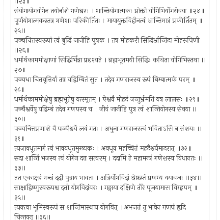
॥२३॥
संयोगायोगयोगेन तयोर्नाशे गणेश्वरः । शान्तियोगात्मकः प्रोक्तो योगिभिर्योगसेवया ॥२४॥
पूर्णयोगात्मकस्तत्र गणेशः परिकीर्तितः । मायायुक्तविहीनत्वं भ्रान्तिमात्रं प्रकीर्तितम् ॥
२५॥
पञ्चचित्तस्वरूपां त्वं बुद्धिं जानीहि पुत्रक । तत्र मोहकरी सिद्धिर्भ्रान्तिदा मोहरूपिणी
॥२६॥
धर्मार्थकाममोक्षाणां सिद्धिर्भिन्ना प्रदृश्यते । ब्रह्मभूतमयी सिद्धिः कथिता योगिभिस्तथा ॥
२७॥
पञ्चधा चित्तवृत्तिर्या तत्र यद्बिम्बितं सुत । तदेव गणराजस्य रूपं बिम्बात्मकं परम् ॥
२८॥
धर्मार्थकाममोक्षेषु ब्रह्मभूतेषु यत्स्मृतम् । ऐश्वर्यं मोहदं जन्तुर्भ्रमति यत्र लालसः ॥२९॥
पञ्चैश्वर्येषु यद्बिम्बं तदेव गणपस्य च । जीवं जानीहि पुत्र त्वं शान्तियोगस्य सेवया ॥
३०॥
पञ्चचित्तप्रणाशे वै पञ्चैश्वर्ये लयं गतः । अधुना गणराजस्त्वं भविताऽसि न संशयः ॥
३१॥
त्यजावधूतमार्गं त्वं भाववधूतमुख्यकः । अवधूय महच्चित्तं महदैश्वर्यमादरात् ॥३२॥
सदा शान्तिं भजस्व त्वं योगेन दत्त सत्वरम् । ददामि ते महामन्त्रं गणेशस्य विधानतः ॥
३३॥
तत एकाक्षरं मन्त्रं ददौ पुत्राय भावतः । अत्रिर्योगविदां श्रेष्ठस्तं प्रणम्य ययावजः ॥३४॥
साक्षाद्विष्णुस्वरूपश्च दत्तो योगविदांवरः । गङ्गाया दक्षिणे तीरे पूजयामास विग़्ह्नपम् ॥
३५॥
त्यक्त्वा भूमिस्वरूपं स शान्तिमास्थाय योगवित् । अभजत्तं तु भावेन गणपं हृदि
चिन्तयन् ॥३६॥