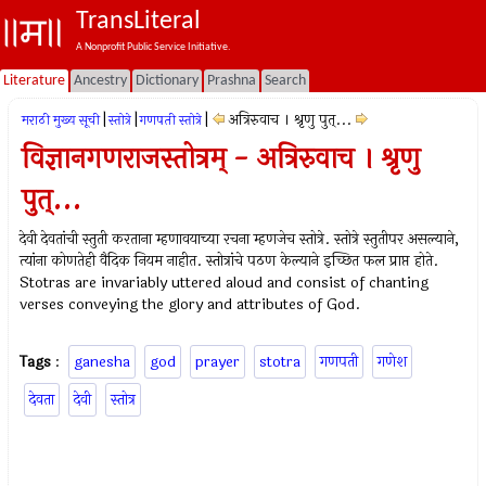
TransLiteral
A Nonprofit Public Service Initiative.
Literature
Ancestry
Dictionary
Prashna
Search
|
|
|
अत्रिरुवाच । श्रृणु पुत्...
मराठी मुख्य सूची
स्तोत्रे
गणपती स्तोत्रे
विज्ञानगणराजस्तोत्रम् - अत्रिरुवाच । श्रृणु
पुत्...
देवी देवतांची स्तुती करताना म्हणावयाच्या रचना म्हणजेच स्तोत्रे. स्तोत्रे स्तुतीपर असल्याने,
त्यांना कोणतेही वैदिक नियम नाहीत. स्तोत्रांचे पठण केल्याने इच्छित फल प्राप्त होते.
Stotras are invariably uttered aloud and consist of chanting
verses conveying the glory and attributes of God.
Tags
:
ganesha
god
prayer
stotra
गणपती
गणेश
देवता
देवी
स्तोत्र