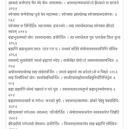
ज्ञानानां कर्मणाम् चैव भेदे योगः समात्मकः । आनन्दात्मकरूपोऽयं द्वैधनाशे स प्राप्यते
॥१२॥
स्वेच्छया कर्मयोगश्च धृतो येन महात्मना । स्वेच्छया ज्ञानयोगश्च स्वेच्छयानन्दयोगकः ॥
१३॥
स्वेच्छया स त्रिभिर्हिनः सहजाख्यः प्रकथ्यते । सदा स्वाधीनरूपश्च स्वेच्छया क्रीडते
स्वयम् ॥१४॥
ब्रह्मभूतात्मको योगः स्वानन्दाख्यः प्रकीर्तितः । तत्र स्वाधीनता पुत्र पराधीना त्रिधा कृता
॥१५॥
ब्रह्मणि ब्रह्मभूतस्य स्वतः परत एव च । उत्थानं नास्ति संयोगात्स्वस्वरूपिणि योगिनः
॥१६॥
स्वानन्दे सुतसंयोगो जगतां ब्रह्मणां भवेत् । सर्वाभेदेन योगोऽयं तस्मान्मायासमन्वितः ॥
१७॥
अयोगात्मकयोगश्च सदा संयोगवर्जितः । जगतां ब्रह्मणां तत्र प्रवेशोऽतो न विद्यते ॥१८॥
सदा निर्मायिको योगः स्वसंवेद्यविवर्जितः । स्वकीयाभेदहीनत्वान्निवृत्तिर्योगिभिर्धृता ॥
१९॥
ब्रह्म ब्रह्माणि संस्थं यन्नागतं न गतं पुनः । स्वानन्दनाशतस्तुभ्यं ब्रह्मभूतमयोगकम् ॥
२०॥
ब्रह्मस्वानन्दवासी स गणेशः कथ्यते बुधैः । स्वानन्दात्मात्मकः प्रोक्तो वेदेषु वेदवादिभिः
॥२१॥
क्रीडात्मको गणेशानः स्वानन्दः परिकीर्तितः । संयोगात्मकरूपेण स्वस्वरूपेण तिष्ठति
॥२२॥
क्रीडाहीनो गणेशानो योगरूपः प्रकीर्तितः । निरानन्दात्मकत्वेन सदा ब्रह्मणि संस्थितः