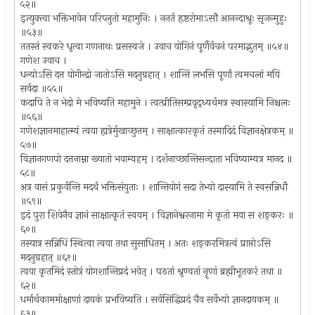
५२॥
इत्युक्त्वा भक्तिभावेन परिप्लुतो महामुनिः । ननर्त हृष्टरोमाऽसौ आनन्दाश्रूः सृजन्मुहुः
॥५३॥
ततस्तं स्वकरे धृत्वा गणनाथः प्रसस्वजे । उवाच योगिनं पूर्णैर्वचनं परमाद्भुतम् ॥५४॥
गणेश उवाच ।
धन्योऽसि दत्त योगीन्द्रो जातोऽसि मदनुग्रहात् । शान्तिं लभसि पूर्णां त्वमचलां मयि
सर्वदा ॥५५॥
कदापि ते न भेदो मे भविष्यति महामुने । त्वत्प्रीतिसम्प्रवृद्ध्यर्थमत्र स्थास्यामि निश्चलः
॥५६॥
गणेशज्ञानमाहात्म्यं त्वया ह्यत्रेर्मुखाच्छुतम् । साक्षात्कारकृतं तस्मादिदं विज्ञानक्षेत्रकम् ॥
५७॥
विज्ञानगणपो दत्तनाम्ना ख्यातो भवाम्यहम् । दर्शनाच्छान्तिसन्दाता भविष्याम्यत्र मानद ॥
५८॥
अत्र वासं प्रकुर्वन्ति मदर्थं भक्तिसंयुताः । शान्तियोगं सदा तेभ्यो दास्यामि ते स्वसन्निधौ
॥५९॥
इदं पुरा शिवेनैव ज्ञानं साक्षात्कृतं स्वयम् । विज्ञानेश्वरनामा मे कृतो मया स शङ्करः ॥
६०॥
तस्यात्र सन्निधिं स्थित्वा त्वया तथा सुसाधितम् । अतः शङ्करमित्रत्वं प्राप्तोऽसि
मदनुग्रहात् ॥६१॥
त्वया कृतमिदं स्तोत्रं योगशान्तिप्रदं भवेत् । पठतां श्रृण्वतां नॄणां ब्रह्मीभूतकरं तथा ॥
६२॥
धर्मार्थकाममोक्षाणां दायकं प्रभविष्यति । सर्वसिद्धिप्रदं चैव सर्वेभ्यो ज्ञानदायकम् ॥
६३॥