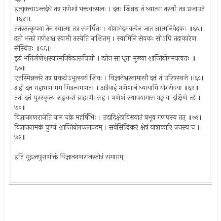
इत्युक्त्वाऽन्तर्दधे तत्र गणेशो भक्तवत्सलः । दत्तः खिन्नश्च तं ध्यात्वा तस्थौ तत्र प्रजापते
॥६४॥
ततस्तत्कृपया तेन स्वात्मा तत्र समर्पितः । योगाभेदमयत्वेन जात आत्मनिवेदकः ॥६५॥
दत्तो भक्तो गणेशश्च स्वामी तस्येति नाशितम् । स्वामिनि सेवकः सोऽपि तदाकारेण
संस्थितः ॥६६॥
इयं भक्तिर्गणेशस्यात्मनिवेदनरूपिणी । दत्तेन सा धृता मुख्या शान्तियोगमयत्वतः ॥
६७॥
एतस्मिन्नन्तरे तत्र प्रकटोऽभूत्स्वयं शिवः । विज्ञानेश्वरनामासौ दत्तं तं परिषस्वजे ॥६८॥
अहो दत्त महाभाग मम मित्रत्वमागतः । अत्रैवाहं गणेशानं ध्यायामि योगसेवया ॥६९॥
ततो दत्तं पुरस्कृत्य शङ्करो ब्राह्मणैः सह । गणेशं स्थापयामास गङ्गाया दक्षिणे तटे ॥
७०॥
विज्ञानगणराजेति नाम चक्रे महर्षिभिः । तदादिक्षेत्रविख्यातं बभूव गणपस्य तत् ॥७१॥
विज्ञाननामकं पुण्यं शान्तियोगफलप्रदम् । सर्वसिद्धिकरं क्षेत्रं यात्राकारि जनस्य च ॥
७२॥
इति मुद्गलपुराणोक्तं विज्ञानगणराजस्तोत्रं समाप्तम् ।