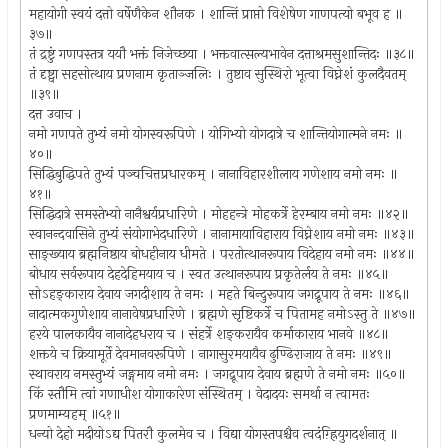
महायोगी स्वयं दत्तो वर्षेणैकेन शौनक । शान्तिं प्राप्तो विशेषेण गाणपत्यो बभूव ह ॥
३७॥
तं द्रष्टुं गणपस्तत्र ययौ भक्तं निजेच्छया । भक्तवात्सल्यभावेन दत्ताश्रमसुशान्तिदः ॥३८॥
तं दृष्ट्वा सहसोत्थाय प्रणनाम कृताञ्जलिः । तुष्टाव सुस्थिरो भूत्वा विघ्नेशं कुलदैवतम्
॥३९॥
दत्त उवाच ।
नमो गणपते तुभ्यं नमो योगस्वरूपिणे । योगिभ्यो योगदात्रे च शान्तियोगात्मने नमः ॥
४०॥
सिद्धिबुद्धिपते तुभ्यं पञ्चचित्तप्रधारकम् । नानाविहारशीलाय गणेशाय नमो नमः ॥
४१॥
सिद्धिदात्रे समस्तेभ्यो नानैश्वर्यप्रधारिणे । मोहहन्त्रे मोहकर्त्रे हेरम्बाय नमो नमः ॥४२॥
स्वानन्दवासिने तुभ्यं संयोगाभेदधारिणे । नानामायाविहाराय विघ्नेशाय नमो नमः ॥४३॥
साङ्ख्याय ब्रह्मनिष्ठाय बोधहीनाय धीमते । परतोत्थानरूपाय विदेहाय नमो नमः ॥४४॥
बोधाय सर्वरूपाय देहदेहिमयाय च । स्वत उत्थानरूपाय प्रकृतेर्लय ते नमः ॥४५॥
सोऽहङ्काराय देवाय जगदीशाय ते नमः । महते बिन्दुरूपाय जगद्रूपाय ते नमः ॥४६॥
नादात्मकगुणेशाय नानावेषप्रधारिणे । ब्रह्मणे सृष्टिकर्त्रे च पितामह नमोऽस्तु ते ॥४७॥
हरये पालकायैव नानादेहधराय च । संहर्त्रे शङ्करायैव कर्माकाराय भानवे ॥४८॥
शक्तये च क्रियामूर्ते देवमानवरूपिणे । नागासुरमयायैव ढुण्ढिराजाय ते नमः ॥४९॥
स्थावराय नमस्तुभ्यं जङ्गमाय नमो नमः । जगद्रूपाय देवाय ब्रह्मणे ते नमो नमः ॥५०॥
किं स्तौमि त्वां गणाधीश योगाकारेण संस्थितम् । वेदादयः समर्था न त्वामतः
प्रणमाम्यहम् ॥५१॥
धन्यो देहो मदीयोऽद्य पितरौ कुलमेव च । विद्या योगस्तपश्चैव त्वदंग़्ह्रियुगदर्शनात् ॥