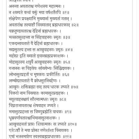
आङ्गिरस उवाच ।
अनन्ता अवताराश्च गणेशस्य महात्मनः ।
न शक्यते कथां वक्तुं मया वर्षशतैरपि ॥१॥
संक्षेपेण प्रवक्ष्यामि मुख्यानां मुख्यतां गतान् ।
अवतारांश्च तस्याष्टौ विख्यातान् ब्रह्मधारकान् ॥२॥
वक्रतुण्डावतारश्च देहिनां ब्रह्मधारकः ।
मत्सरासुरहन्ता स सिंहवाहनगः स्मृतः ॥३॥
एकदन्तावतारो वै देहिनां ब्रह्मधारकः ।
मदासुरस्य हन्ता स आखुवाहनगः स्मृतः ॥४॥
महोदर इति ख्यातो ङ्य़ानब्रह्मप्रकाशकः ।
मोहासुरस्य शत्रुर्वै आखुवाहनगः स्मृतः ॥५॥
गजाननः स विङ्य़ेयः सांख्येभ्यः सिद्धिदायकः ।
लोभासुरप्रहर्ता च मूषकगः प्रकीर्तितः ॥६॥
लम्बोदरावतारो वै क्रोधसुरनिबर्हणः ।
आखुगः शक्तिब्रह्मा सन् तस्य धारक उच्यते ॥७॥
विकटो नाम विख्यातः कामासुरप्रदाहकः ।
मयूरवाहनश्चायं सौरमात्मधरः स्मृतः ॥८॥
विघ्नराजावतारश्च शेषवाहन उच्यते ।
ममासुरप्रहन्ता स विष्णुब्रह्मेति वाचकः ॥९॥
धूम्रवर्णावतारश्चाभिमानासुरनाशकः ।
आखुवाहनतां प्राप्तः शिवात्मकः स उच्यते ॥१०॥
एतेऽष्टौ ते मया प्रोक्ता गणेशांशा विनायकाः ।
एषां भजनमात्रेण स्वस्वब्रह्मप्रधारकाः ॥११॥