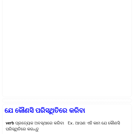
ଯେ କୌଣସି ପରିସ୍ଥିତିରେ କରିବା
verb
ପ୍ରତ୍ୟେକ ଅବସ୍ଥାରେ କରିବା Ex.
ଆପଣ ଏହି କାମ ଯେ କୌଣସି
ପରିସ୍ଥିତିରେ କରନ୍ତୁ