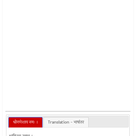
श्रीगणेशाय नमः ।
Translation - भाषांतर