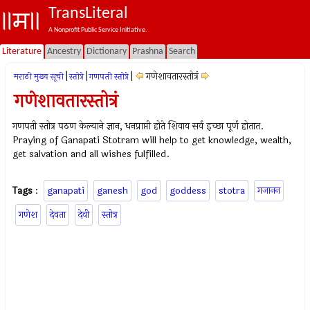
TransLiteral
A Nonprofit Public Service Initiative.
Literature
Ancestry
Dictionary
Prashna
Search
|
|
|
गणेशावतारस्तोत्रं
मराठी मुख्य सूची
स्तोत्रे
गणपती स्तोत्रे
गणेशावतारस्तोत्रं
गणपती स्तोत्र पठण केल्याने ज्ञान, धनप्राप्ती होते शिवाय सर्व इच्छा पूर्ण होतात.
Praying of Ganapati Stotram will help to get knowledge, wealth,
get salvation and all wishes fulfilled.
Tags
:
ganapati
ganesh
god
goddess
stotra
गजानन
गणेश
देवता
देवी
स्तोत्र