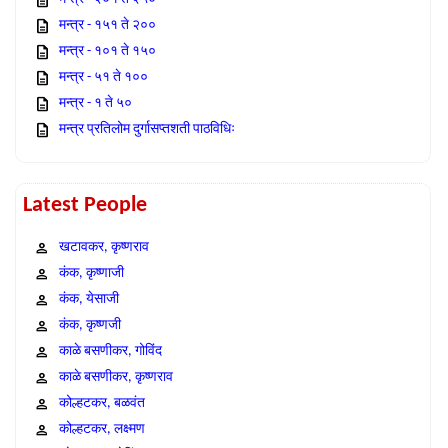
मन्त्र - १५१ ते २००
मन्त्र - १०१ ते १५०
मन्त्र - ५१ ते १००
मन्त्र - १ ते ५०
मन्त्र प्रतिलोम दुर्गासप्तशती पाठविधिः
Latest People
खटावकर, कृष्णराव
कंक, कृष्णाजी
कंक, येसाजी
कंक, कृष्णजी
काळे बसणीकर, गोविंद
काळे बसणीकर, कृष्णराव
कोल्हटकर, बळवंत
कोल्हटकर, लक्ष्मण