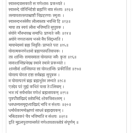
स्वानन्दवासकारी स गणेशानः प्रकथ्यते ।
स्वानन्दे योगिभिर्दृष्टो ब्रह्मणि नात्र संशयः ॥१२॥
तस्यावताररूपाश्चाष्टौ विघ्नहरणाः स्मृताः ।
स्वानन्दभजनेनैव लीलास्तत्र भवन्ति हि ॥१३॥
माया तत्र स्वयं लीना भविष्यति सुपुत्रक ।
संयोगे मौनभावश्च समाधिः प्राप्यते जनैः ॥१४॥
अयोगे गणराजस्य भजने नैव सिद्ध्यति ।
मायाभेदमयं ब्रह्म निवृत्तिः प्राप्यते परा ॥१५॥
योगात्मकगणेशानो ब्रह्मणस्पतिवाचकः ।
तत्र शान्तिः समाख्याता योगरूपा जनैः कृता ॥१६॥
नानाशान्तिप्रभेदश्च स्थाने स्थाने प्रकथ्यते ।
शान्तीनां शान्तिरूपा सा योगशान्तिः प्रकीर्तिता ॥१७॥
योगस्य योगता दृष्टा सर्वब्रह्म सुपुत्रक ।
न योगात्परमं ब्रह्म ब्रह्मभूतेन लभ्यते ॥१८॥
एतदेव परं गुह्यं कथितं वत्स तेऽलिखम् ।
भज त्वं सर्वभावेन गणेशं ब्रह्मनायकम् ॥१९॥
पुत्रपौत्रादिप्रदं स्तोत्रमिदं शोकविनाशनम् ।
धनधान्यसमृद्ध्यादिप्रदं भावि न संशयः ॥२०॥
धर्मार्थकाममोक्षाणां साधनं ब्रह्मदायकम् ।
भक्तिदृढकरं चैव भविष्यति न संशयः ॥२१॥
इति मुद्गलपुराणान्तर्गतं गणेशावतारस्तोत्रं संपूर्णम् ॥