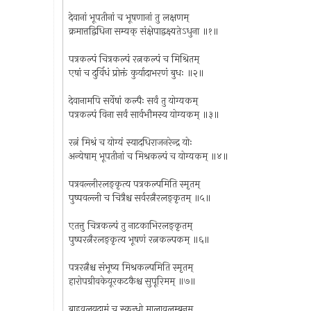
देवानां भूपतीनां च भूषणानां तु लक्षणम्
क्रमात्तद्विधिना सम्यक् संक्षेपाद्वक्ष्यतेऽधुना ॥१॥
पत्रकल्पं चित्रकल्पं रत्नकल्पं च मिश्रितम्
एषां च दुर्विधं प्रोक्तं कुर्यादाभरणं बुधः ॥२॥
देवानामपि सर्वेषां कल्पैः सर्वं तु योग्यकम्
पत्रकल्पं विना सर्वं सार्वभौमस्य योग्यकम् ॥३॥
रत्नं मिश्रं च योग्यं स्यादधिराजनरेन्द्र योः
अन्येषाम् भूपतीनां च मिश्रकल्पं च योग्यकम् ॥४॥
पत्रवल्लीरलङ्कृत्य पत्रकल्पमिति स्मृतम्
पुष्पवल्ली च चित्रैश्च सर्वरत्नैरलङ्कृतम् ॥५॥
एतत्तु चित्रकल्पं तु नाटकाभिरलङ्कृतम्
पुष्परत्नैरलङ्कृत्य भूषणं रत्नकल्पकम् ॥६॥
पत्ररत्नैश्च संभूष्य मिश्रकल्पमिति स्मृतम्
हारोपग्रीवकेयूरकटकैश्च सुपूरिमम् ॥७॥
बाहुवलयदामं च स्कन्धो मालावलम्बनम्