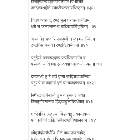
त्रिचतुष्पञ्चषट्सप्तसाष्टभाग विभाजिते
तत्तदेकांशहीनं स्याच्छेषदण्डाग्रविस्तृतम् ॥३८॥
चित्रपाण्यग्रवद् दण्डं मूले पद्मासनान्वितम्
अग्रे च फलकान्तं च ताटिकाद्यैर्विभूषितम् ॥३९॥
अथवाङ्घ्रिकवारिं स्यादूर्ध्वे च कुड्मलान्वितम्
दण्डविस्तारमानेन दण्डद्वित्रयमेव वा ॥४०॥
चतुर्दण्डं पञ्चषट्दण्डं पद्मविस्तारमेव च
फलका च त्रिदण्डं स्यादथवा पङ्कजोक्तवत् ॥४१॥
दण्डमध्ये तु ते सर्वे युग्मा चाङ्घ्रिकवारिका
चतुरश्रं वा तदष्टाग्रं वृत्तं वा चलदण्डकम् ॥४२॥
स्थिरदण्डविशाले तु मानाङ्गुलवशान्नयेत्
त्रिचतुर्मात्रमारभ्य द्विद्व्यङ्गुलविवर्धनात् ॥४३॥
एकोनविंशत्यङ्गुल्या विंशत्यङ्गुलकान्तकम्
एवं नवविधं प्रोक्तं स्थिरदण्डविशालकम् ॥४४॥
लोहजैर्दारुजैर्वापि शैले वाथ प्रकल्पयेत्
पुरोक्तदण्डतुङ्गे तु त्रिचतुष्पञ्चषडंशके ॥४५॥