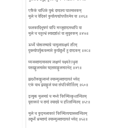
एकैकं चाधिकं युक्तं दण्डस्य घातमानकम्
मूले च वेदिकां कुर्यात्पद्मोपपीठमेव वा ॥४६॥
फलकादिभूषणं वापि मञ्जुदण्डमथापि वा
मूले च चतुरश्रं स्यादष्टांशं वा सुवृत्तकम् ॥४७॥
ऊर्ध्वे चोक्तवच्चाग्रे चामूलाग्रक्षयं तरिम्
युक्त्योपर्युक्तवन्माने कुर्यादूर्ध्वे तु दण्डकम् ॥४८॥
व्यजनदण्डमानस्य लक्षणं वक्ष्यतेऽधुना
यत्तदङ्गुलमानेन षट्सप्ताङ्गुलमारभेत् ॥४९॥
द्वादशैकाङ्गुलान्तं स्यान्मूलदण्डायतं भवेत्
एकं वाथ द्वयाङ्गुलं यथा संपरिकीर्तितम् ॥५०॥
इत्युक्त मूलमग्रं च मध्ये किञ्चित्कृशान्वितम्
वृत्ताकारं च दण्डं स्यादग्रे च हरितान्वितम् ॥५१॥
मूले च कुड्मलाकारं किञ्चित्पद्मासनान्वितम्
तदूर्ध्वे भ्रमदण्डं स्यान्मूलदण्डायतं भवेत् ॥५२॥