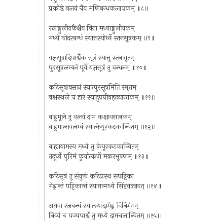
प्रकोष्ठे वलयं चैव मणिबन्धकलापकम् ॥८॥
रत्नाङ्गुलीयकैश्चैव विना मध्याङ्गुलीयकम्
मध्ये चोदरबन्धं स्यात्तस्योर्ध्वे स्तनसूत्रकम् ॥९॥
यज्ञसूत्रादिपार्श्वैक सूत्रं स्यात्तु स्तनावृतम्
पुरसूत्रलम्बनं पूर्वे यज्ञसूत्रं तु बन्धनम् ॥१०॥
कटिसूत्रावसानं स्यात्पुरसूत्रमिति स्मृतम्
वक्षस्थले च हारं स्यादुपग्रीवहृदयान्तकम् ॥११॥
बाहुमूले तु वलयं दाम कक्षावसानकम्
बाहुमालावलम्बं स्यात्केयूरकटकान्वितम् ॥१२॥
बाह्यायामस्य मध्ये तु केयूरकटकान्वितम्
तदूर्ध्वे पूरिमं कुर्यात्कर्णे मकरभूषणम् ॥१३॥
कटिसूत्रं तु संयुक्तं कटिप्रस्थ सपट्टिका
मेढ्रान्तं पट्टिकान्तं स्यात्तन्मध्ये सिंहवक्त्रवत् ॥१४॥
अथवा रत्नबन्धं स्यात्स्यादामेढ्र विनिर्गमम्
निर्व्यं च पञ्चपार्श्वे तु मध्ये दामचलान्वितम् ॥१५॥