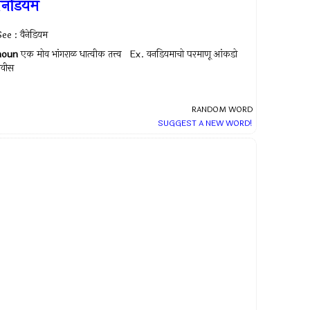
वनडियम
ee : वैनेडियम
noun
एक मोव भांगराळ धात्वीक तत्त्व Ex.
वनडियमाचो परमाणू आंकडो
ेवीस
RANDOM WORD
SUGGEST A NEW WORD!