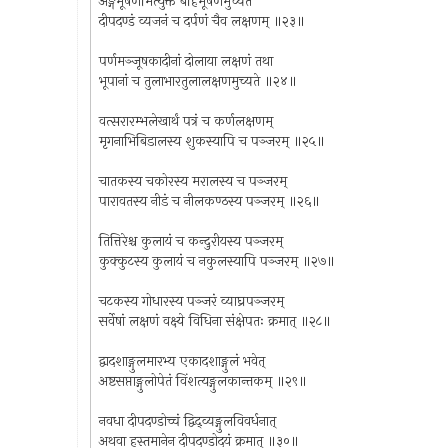
अङ्गभूषणमित्युक्तं बहिर्भूषणमुच्यते
दीपदण्डं व्यजनं च दर्पणं चैव लक्षणम् ॥२३॥
पर्णमञ्जूषकादीनां दोलाया लक्षणं तथा
भूपानां च तुलाभारतुलालक्षणमुच्यते ॥२४॥
वत्सरारम्भलेखार्थं पत्रं च कर्णलक्षणम्
मृगनाभिबिडालस्य शुकस्यापि च पञ्जरम् ॥२५॥
चातकस्य चकोरस्य मरालस्य च पञ्जरम्
पारावतस्य नीडं च नीलकण्ठस्य पञ्जरम् ॥२६॥
तित्तिरेश्च कुलायं च कन्दुरीयस्य पञ्जरम्
कुक्कुटस्य कुलायं च नकुलस्यापि पञ्जरम् ॥२७॥
चटकस्य गोधारस्य पञ्जरं व्याघ्रपञ्जरम्
सर्वेषां लक्षणं वक्ष्ये विधिना संक्षेपतः क्रमात् ॥२८॥
द्वादशाङ्गुलमारभ्य एकादशाङ्गुलं भवेत्
अष्टसप्ताङ्गुलोपेतं विंशत्यङ्गुलकान्तकम् ॥२९॥
नवधा दीपदण्डोच्चं द्विद्व्यङ्गुलविवर्धनात्
अथवा हस्तमानेन दीपदण्डोदयं क्रमात् ॥३०॥