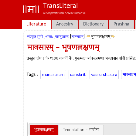
TransLiteral
A Nonprofit Public Service Initiative.
Literature
Ancestry
Dictionary
Prashna
|
|
|
|
भूषणलक्षणम्
संस्कृत सूची
शास्त्रः
वास्तुशास्त्रः
मानसारम्
मानसारम् - भूषणलक्षणम्
प्रस्तुत ग्रंथ शके १८३६ यावर्षी कै. गुरूभक्त व्यंकटरमणा मच्छावार यांनी प्रसिद्
Tags
:
manasaram
sanskrit
vasru shastra
मानसारम्
भूषणलक्षणम्
Translation - भाषांतर