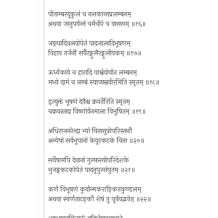
पीताम्बरदुकूलं च नलकान्तप्रलम्बनम्
अथवा जानुपर्यन्तं चर्मचीरं च वाससम् ॥१६॥
जङ्घादिवलयोपेतं पादजालादिभूषणम्
विहाय तर्जनीं सर्वैरङ्गुलैरङ्गुलीयकम् ॥१७॥
ऊर्ध्वकाये च हारादि पार्श्वयोर्वात लम्बनम्
मध्ये दामं च लम्बं स्याच्छन्नवीरमिति स्मृतम् ॥१८॥
इत्युक्तं भूषणं देवैश्च क्रवर्तेरिति स्मृतम्
चक्रवस्तदा विष्णोर्वनमाला विभूषितम् ॥१९॥
अधिराजनरेन्द्रा भ्यां विनासूत्रोपरिस्तनौ
अन्येषां सर्वभूपानां केयूरकटकं विना ॥२०॥
सर्वेषामपि देवानां गुल्फस्योपरिदेशके
भुजङ्गकटकोपेतं पादनूपुरसंयुतम् ॥२१॥
कर्णं विभूषणं कुर्यान्मकराङ्कितकुण्डलम्
अथवा स्वर्णताटङ्कौ शेषं तु पूर्ववद्भवेत् ॥२२॥