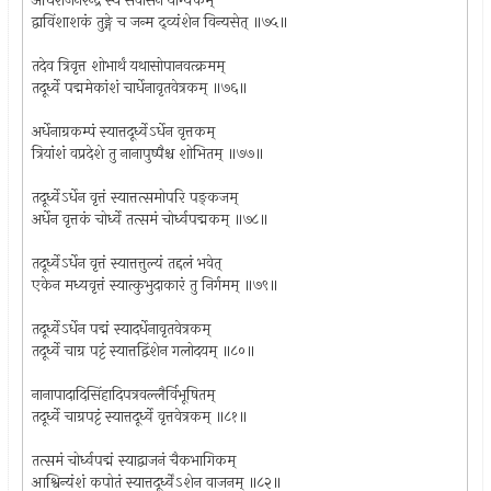
अधिराजनरेन्द्र स्य सर्वासन योग्यकम्
द्वाविंशाशकं तुङ्गे च जन्म द्व्यंशेन विन्यसेत् ॥७५॥
तदेव त्रिवृत्त शोभार्थं यथासोपानवत्क्रमम्
तदूर्ध्वे पद्ममेकांशं चार्धेनावृतवेत्रकम् ॥७६॥
अर्धेनाग्रकम्पं स्यात्तदूर्ध्वेऽर्धेन वृत्तकम्
त्रियांशं वप्रदेशे तु नानापुष्पैश्च शोभितम् ॥७७॥
तदूर्ध्वेऽर्धेन वृत्तं स्यात्तत्समोपरि पङ्कजम्
अर्धेन वृत्तकं चोर्ध्वे तत्समं चोर्ध्वपद्मकम् ॥७८॥
तदूर्ध्वेऽर्धेन वृत्तं स्यात्तत्तुल्यं तद्दलं भवेत्
एकेन मध्यवृत्तं स्यात्कुभुदाकारं तु निर्गमम् ॥७९॥
तदूर्ध्वेऽर्धेन पद्मं स्यादर्धेनावृतवेत्रकम्
तदूर्ध्वे चाग्र पट्टं स्यात्तद्विंशेन गलोदयम् ॥८०॥
नानापादादिसिंहादिपत्रवल्लैर्विभूषितम्
तदूर्ध्वे चाग्रपट्टं स्यात्तदूर्ध्वे वृत्तवेत्रकम् ॥८१॥
तत्समं चोर्ध्वपद्मं स्याद्वाजनं चैकभागिकम्
आश्विन्यंशं कपोतं स्यात्तदूर्ध्वेंऽशेन वाजनम् ॥८२॥