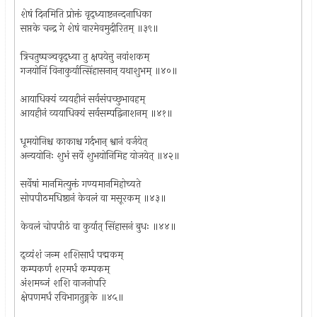
शेषं दिनमिति प्रोक्तं वृद्ध्याष्टनन्दनाधिका
सप्तके चन्द्र गे शेषं वारमेवमुदीरितम् ॥३९॥
त्रिचतुष्पञ्चवृद्ध्या तु क्षपयेत्तु नवांशकम्
गजयोनिं विनाकुर्यात्सिंहासनान् यथाशुभम् ॥४०॥
आयाधिक्यं व्ययहीनं सर्वसंपच्छुभावहम्
आयहीनं व्ययाधिक्यं सर्वसम्पद्विनाशनम् ॥४१॥
धूमयोनिश्च काकाश्च गर्दभान् श्वानं वर्जयेत्
अन्ययोनिः शुभं सर्वे शुभयोनिमिह योजयेत् ॥४२॥
सर्वेषां मानमित्युक्तं गण्यमानमिहोच्यते
सोपपीठमधिष्ठानं केवलं वा मसूरकम् ॥४३॥
केवलं चोपपीठं वा कुर्यात् सिंहासनं बुधः ॥४४॥
द्व्यंशं जन्म शशिसार्धं पद्मकम्
कम्पकर्णं शरमर्धं कम्पकम्
अंशमब्जं शशि वाजनोपरि
क्षेपणमर्धं रविभागतुङ्गके ॥४५॥