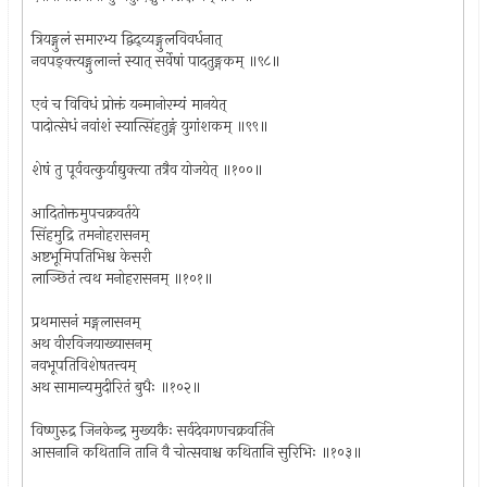
त्रियङ्गुलं समारभ्य द्विद्व्यङ्गुलविवर्धनात्
नवपङ्क्त्यङ्गुलान्तं स्यात् सर्वेषां पादतुङ्गकम् ॥९८॥
एवं च विविधं प्रोक्तं यन्मानोरम्यं मानयेत्
पादोत्सेधं नवांशं स्यात्सिंहतुङ्गं युगांशकम् ॥९९॥
शेषं तु पूर्ववत्कुर्याद्युक्त्या तत्रैव योजयेत् ॥१००॥
आदितोक्तमुपचक्रवर्तये
सिंहमुद्रि तमनोहरासनम्
अष्टभूमिपतिभिश्च केसरी
लाञ्छितं त्वथ मनोहरासनम् ॥१०१॥
प्रथमासनं मङ्गलासनम्
अथ वीरविजयाख्यासनम्
नवभूपतिविशेषतत्त्वम्
अथ सामान्यमुदीरितं बुधैः ॥१०२॥
विष्णुरुद्र जिनकेन्द्र मुख्यकैः सर्वदेवगणचक्रवर्तिने
आसनानि कथितानि तानि वै चोत्सवाश्च कथितानि सुरिभिः ॥१०३॥