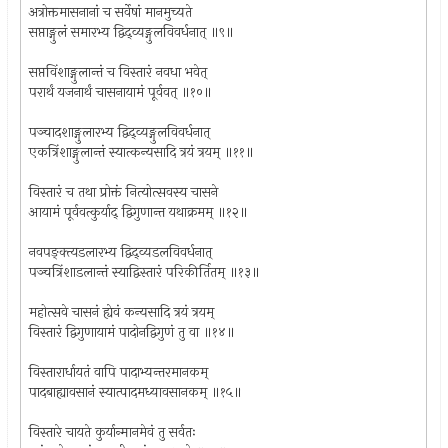
अत्रोक्तमासनानां च सर्वेषां मानमुच्यते
सप्ताङ्गुलं समारभ्य द्विद्व्यङ्गुलविवर्धनात् ॥९॥
सप्तविंशाङ्गुलान्तं च विस्तारं नवधा भवेत्
परार्थं यजनार्थं चासनायामं पूर्ववत् ॥१०॥
पञ्चादशाङ्गुलारभ्य द्विद्व्यङ्गुलविवर्धनात्
एकत्रिंशाङ्गुलान्तं स्यात्कन्यसादि त्रयं त्रयम् ॥११॥
विस्तारं च तथा प्रोक्तं नित्योत्सवस्य चासने
आयामं पूर्ववत्कुर्याद् द्विगुणान्त यथाक्रमम् ॥१२॥
नवपङ्क्त्यडलारभ्य द्विद्व्यडलविवर्धनात्
पञ्चत्रिंशाडलान्तं स्याद्विस्तारं परिकीर्तितम् ॥१३॥
महोत्सवे चासनं ह्येवं कन्यसादि त्रयं त्रयम्
विस्तारं द्विगुणायामं पादोनद्विगुणं तु वा ॥१४॥
विस्तारार्धायतं वापि पादाभ्यन्तरमानकम्
पादबाह्यावसानं स्यात्पादमध्यावसानकम् ॥१५॥
विस्तारे चायते कुर्यान्मानमेवं तु सर्वतः