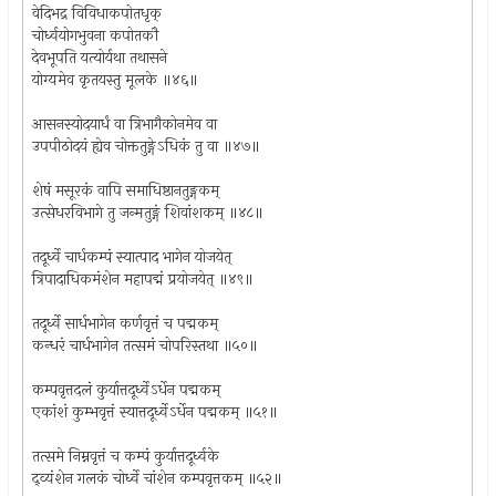
वेदिभद्र विविधाकपोतधृक्
चोर्ध्वयोगभुवना कपोतकौ
देवभूपति यत्योर्यथा तथासने
योग्यमेव कृतयस्तु मूलके ॥४६॥
आसनस्योदयार्धं वा त्रिभागैकोनमेव वा
उपपीठोदयं ह्येव चोक्ततुङ्गेऽधिकं तु वा ॥४७॥
शेषं मसूरकं वापि समाधिष्ठानतुङ्गकम्
उत्सेधरविभागे तु जन्मतुङ्गं शिवांशकम् ॥४८॥
तदूर्ध्वे चार्धकम्पं स्यात्पाद भागेन योजयेत्
त्रिपादाधिकमंशेन महापद्मं प्रयोजयेत् ॥४९॥
तदूर्ध्वे सार्धभागेन कर्णवृत्तं च पद्मकम्
कन्धरं चार्धभागेन तत्समं चोपरिस्तथा ॥५०॥
कम्पवृत्तदलं कुर्यात्तदूर्ध्वेऽर्धेन पद्मकम्
एकांशं कुम्भवृत्तं स्यात्तदूर्ध्वेऽर्धेन पद्मकम् ॥५१॥
तत्समे निम्नवृत्तं च कम्पं कुर्यात्तदूर्ध्वके
द्व्यंशेन गलकं चोर्ध्वे चांशेन कम्पवृत्तकम् ॥५२॥