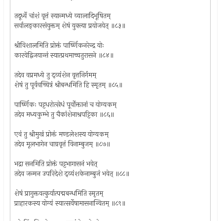
तदूर्ध्वे चांशं वृत्तं स्यान्मध्ये व्यालादिभूषितम्
सर्वालङ्कारसंयुक्तम् शेषं युक्त्या प्रयोजयेत् ॥८३॥
श्रीविशालमिति प्रोक्तं पार्ष्णिकनरेन्द्र योः
कारयेद्विजयान्तं स्यात्प्रथमाच्चतुरासने ॥८४॥
तदेव वप्रमध्ये तु द्व्यंशेन वृत्तनिर्गमम्
शेषं तु पूर्ववच्चित्रं श्रीबन्धमिति हि स्मृतम् ॥८५॥
पार्ष्णिकः पट्टधरोत्सेधं पूर्वोक्तानां च योग्यकम्
तदेव मध्यकुम्भे तु चैकांशेनाश्रपट्टिका ॥८६॥
एवं तु श्रीमुखं प्रोक्तं मण्डलेशस्य योग्यकम्
तदेव मूलभागेन चाग्रवृत्तं विनाम्बुजम् ॥८७॥
भद्रा सनमिति प्रोक्तं पट्टभागासनं भवेत्
तदेव जन्मन उपरिदेशे द्व्यंशकेनाम्बुजं भवेत् ॥८८॥
शेषं प्रागुक्तवत्कुर्यात्पद्मबन्धमिति स्मृतम्
प्राहारकस्य योग्यं स्यात्सर्वेषामासनान्वितम् ॥८९॥