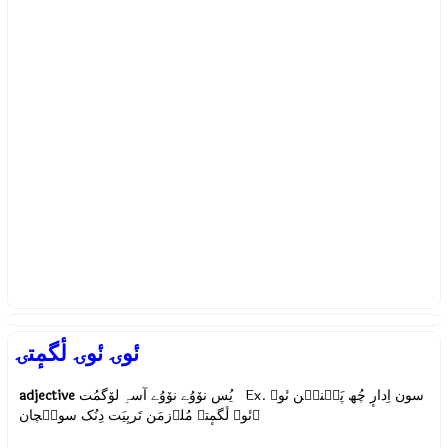
نٔوۍ نٔوۍ لٔگمٕتۍ
adjective
یُس نوٚوُے نوٚوُے آسہِ لوٚگمُت Ex.
سون اِدارٕ چُھ پَنٛنٮ۪ن نٔوۍ
نٔوۍ لٔگمٕتۍ مُلٲزمَن تَربِیَت دِنُک سونٛچان ٕ