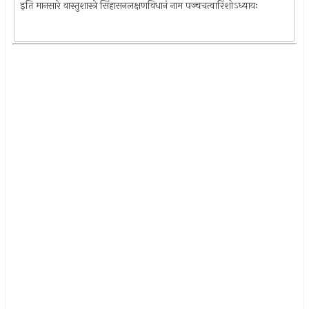
इति मानसारे वास्तुशास्त्रे सिंहासनलक्षणविधानं नाम पञ्चचत्वारिंशोऽध्यायः