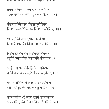
सिंहासनस्य मानं च लक्षणं वक्ष्यतेऽधुना ॥१॥
प्रथमाभिषेकयोग्यं स्यात्प्रथमासनमेव च
मङ्गलाख्याभिषेकस्य मङ्गलासनमीरितम् ॥२॥
वीराख्याभिषेकस्य वीरासनमुदीरितम्
विजयाख्यस्याभिषेकस्य विजयासनमीरितम् ॥३॥
एवं चतुर्विधं प्रोक्तं भूपानामासनं भवेत्
नित्यार्चनासनं चैव नित्योत्सवासनमीरितम् ॥४॥
विशेषाख्यार्चनार्थाय विशेषाख्यार्चनासनम्
चतुर्विधात्मनं प्रोक्तं देवानामपि योग्यकम् ॥५॥
आदौ पद्मासनं प्रोक्तं द्वितीयं पद्मकेसरम्
तृतीयं पद्मभद्रं स्याच्छ्रीभद्रं स्याच्चतुर्थकम् ॥६॥
पञ्चमं श्रीविशालं स्यात्षष्ठं श्रीबद्धमेव च
सप्तमं श्रीमुखं चैव भद्रा सनं तु चाष्टकम् ॥७॥
नवमं पद्मं च भद्रं स्याद् दशमं पादबन्धकम्
आसनानि तु चैतानि नामानि कथितानि वै ॥८॥