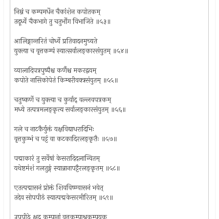
निम्नं च कम्पमर्धेन चैकांशेन कपोतकम्
तदूर्ध्वे चैकभागे तु चतुर्भोग विभाजिते ॥५३॥
आलिङ्गान्तरितं चोर्ध्वे प्रतिवादनमुच्यते
युक्त्या च वृत्तकम्पं स्यात्सर्वालङ्कारसंयुतम् ॥५४॥
व्यालादिपत्रपुष्पैश्च कर्णैश्च मकरद्वयम्
कपोते नासिकोपेतं किम्बरीवक्त्रसंयुतम् ॥५५॥
चतुष्कर्णे च युक्त्या च कुर्याद् वल्लवपत्रकम्
मध्ये तत्पत्रमलङ्कृत्य सर्वालङ्कारसंयुतम् ॥५६॥
गले च नाटकैर्युक्तं यक्षविद्याधरादिभिः
वृत्तकुम्भं च पट्टं वा कटकादिरलङ्कृतैः ॥५७॥
पद्माकारं तु सर्वेषां केसरादिदलान्वितम्
यथेष्टमंशं गलतुङ्गं स्यान्नानापट्टैरलङ्कृतम् ॥५८॥
एतत्पद्मासनं प्रोक्तं शिवविष्ण्वासनं भवेत्
तदेव सोपपीठं स्यात्पद्मकेसरमीरितम् ॥५९॥
उपपीठे क्षुद्र कम्पानां वृत्तकम्पाश्रकम्पयुक्