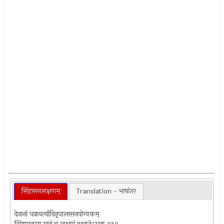
सिंहासनलक्षणम्
Translation - भाषांतर
देवानां चक्रवर्त्यादिनृपालासनयोग्यकम्