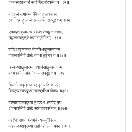
कन्यसादुत्तमान्तं स्याच्छिखरोदयमेव च ॥३१॥
नवाङ्गुलं समारभ्य चैकैकाङ्गुलवर्धनात्
सप्ताप्तदशाङ्गुलान्तं स्यात्प्रथमासनतुङ्गकम् ॥३२॥
एकादशाङ्गुलारभ्य नवपङ्क्त्यङ्गुलान्तकम्
मङ्गलासनमुत्तुङ्गं नवभेदमुदीरितम् ॥३३॥
त्रयोदशाङ्गुलारभ्य चैकविंशाङ्गुलान्तकम्
वीरासनमिति प्रोक्तं नवधा तुङ्गमेव च ॥३४॥
पञ्चादशाङ्गुलारभ्य त्रयोविंशाङ्गुलान्तकम्
नवभेदमिति प्रोक्तं विजयासनतुङ्गकम् ॥३५॥
विस्तारे चतुरङ्गे वा षट्शुभायादि कारयेत्
त्रिचतुष्पञ्चषड्वृध्या चाष्टहानिश्च योनयः ॥३६॥
षट्सप्ताष्टकवृद्ध्या तु द्वादश क्षपयेद् बुधः
शेषमायमिति प्रोक्तं सप्ताष्टनववर्धनात् ॥३७॥
दशभिः क्षपयेच्छेषमेवं व्ययमुदीरितम्
अष्टनन्ददशेवृद्ध्या सप्तविंशे क्षयो भवेत् ॥३८॥