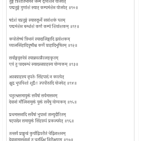
तुङ्गे त्रिंशतिभागेन जन्म द्व्यंशेन योजयेत्
पद्मतुङ्गं गुणांशं स्यात् कम्पमंशेन योजयेत् ॥९०॥
षडंशं वप्रतुङ्गं स्यात्तदूर्ध्वे सप्तांशकं घतम्
पद्ममंशेन बन्धांशं कर्णं कम्पं शिवांशकम् ॥९१॥
कपोतोच्चं त्रिभागं स्यादालिङ्गादि द्वयांशकम्
व्यालसिंहादिपुष्पैश्च कर्णे ग्राहादिभूषितम् ॥९२॥
सर्वाङ्गवृत्तवेत्रं स्यान्नवरत्नैरलङ्कृतम्
एवं तु पादबन्धं स्यादस्त्रग्राहस्य योग्यकम् ॥९३॥
अस्त्रग्राहस्य नृपतेः सिंहपादं न कारयेत्
क्षुद्र भूपविशां शूद्रैः! उपपीठादि योजयेत् ॥९४॥
चतुरश्रसमायुक्तं सर्वेषां सर्वमासनम्
देवानां मौलिनामुक्तं युक्तं सर्वेषु योग्यकम् ॥९५॥
प्रथमासनादि सर्वेषां भूपानां तान्युदीरितम्
षट्पादेन समायुक्तं सिंहरूपं प्रकल्पयेत् ॥९६॥
तत्सर्वं प्राङ्मुखं कुर्याद्विपरीतं चेद्विनाशनम्
देवानामासनानां तु चतुर्दिक्षु निरीक्षणम् ॥९७॥