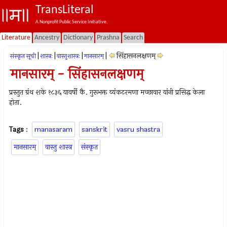
TransLiteral
A Nonprofit Public Service Initiative.
Literature
Ancestry
Dictionary
Prashna
Search
|
|
|
|
सिंहासनलक्षणम्
संस्कृत सूची
शास्त्रः
वास्तुशास्त्रः
मानसारम्
मानसारम् - सिंहासनलक्षणम्
प्रस्तुत ग्रंथ शके १८३६ यावर्षी कै. गुरूभक्त व्यंकटरमणा मच्छावार यांनी प्रसिद्ध केला
होता.
Tags
:
manasaram
sanskrit
vasru shastra
मानसारम्
वास्तु शास्त्र
संस्कृत