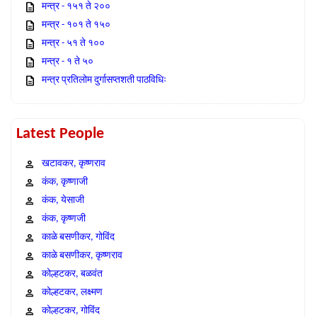
मन्त्र - १५१ ते २००
मन्त्र - १०१ ते १५०
मन्त्र - ५१ ते १००
मन्त्र - १ ते ५०
मन्त्र प्रतिलोम दुर्गासप्तशती पाठविधिः
Latest People
खटावकर, कृष्णराव
कंक, कृष्णाजी
कंक, येसाजी
कंक, कृष्णजी
काळे बसणीकर, गोविंद
काळे बसणीकर, कृष्णराव
कोल्हटकर, बळवंत
कोल्हटकर, लक्ष्मण
कोल्हटकर, गोविंद