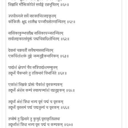
निम्नानि मौक्तिकोपेतं सर्वाङ्गं रत्नभूषितम् ॥६०॥
उपपीठगले सर्वे नाटकाभिरलङ्कृतम्
कोकिलैः क्षुद्र शालैश्च पञ्जरैस्तोरणान्वितम् ॥६१॥
नासिकाकुम्भपादैश्च नासिकापञ्जरान्वितम्
सर्वालङ्कारसंयुक्तं पद्मचित्रादिशोभितम् ॥६२॥
देवानां चक्रवर्ती सर्वेषामासनान्वितम्
एकविंशांशकं तुङ्गे जन्मतुङ्गैकभागिकम् ॥६३॥
पादांशं क्षेपणं चैव सत्रिपादांशमम्बुजम्
तदूर्ध्वे चैकभागे तु तत्त्रिभागं विभाजिते ॥६४॥
एकांशं निम्नकं प्रोक्तं चैकांशं वृत्तकम्पकम्
तदूर्ध्वे अंशेन कम्पं स्यात्पञ्चांशं वप्रतुङ्गकम् ॥६५॥
तदूर्ध्वं अंशं त्रिधा भज्य वृत्तं पद्मं च वृत्तकम्
तदूर्ध्वे वृत्तसमं पद्मं पद्मतुल्यं च वृत्तकम् ॥६६॥
तच्छेषं तु द्विभागे तु कुमुदं वृत्ताकृतिस्तथा
तदूर्ध्वांशं त्रिधा भज्य वृत्त पद्मं च कम्पकम् ॥६७॥