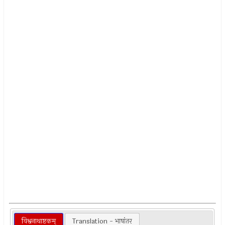
विश्वनाथाष्टकम्
Translation - भाषांतर