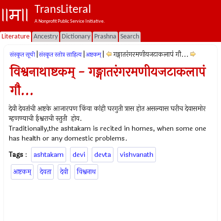
TransLiteral
A Nonprofit Public Service Initiative.
Literature
Ancestry
Dictionary
Prashna
Search
|
|
|
गङ्गातरंगरमणीयजटाकलापं गौ...
संस्कृत सूची
संस्कृत स्तोत्र साहित्य
अष्टकम्‌
विश्वनाथाष्टकम् - गङ्गातरंगरमणीयजटाकलापं
गौ...
देवी देवतांची अष्टके आजारपण किंवा कांही घरगुती त्रास होत असल्यास घरीच देवासमोर
म्हणण्याची ईश्वराची स्तुती होय.
Traditionally,the ashtakam is recited in homes, when some one
has health or any domestic problems.
Tags
:
ashtakam
devi
devta
vishvanath
अष्टकम्‌
देवता
देवी
विश्वनाथ