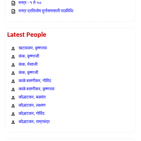
मन्त्र - १ ते ५०
मन्त्र प्रतिलोम दुर्गासप्तशती पाठविधिः
Latest People
खटावकर, कृष्णराव
कंक, कृष्णाजी
कंक, येसाजी
कंक, कृष्णजी
काळे बसणीकर, गोविंद
काळे बसणीकर, कृष्णराव
कोल्हटकर, बळवंत
कोल्हटकर, लक्ष्मण
कोल्हटकर, गोविंद
कोल्हटकर, राम्रचंद्र