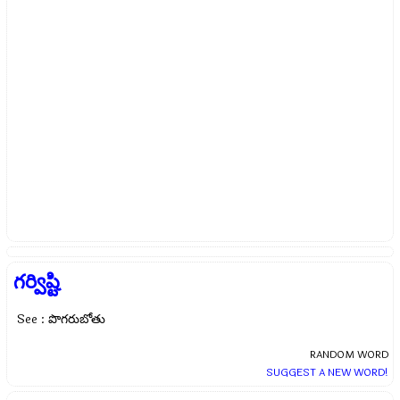
గర్విష్టి
See : పొగరుబోతు
RANDOM WORD
SUGGEST A NEW WORD!