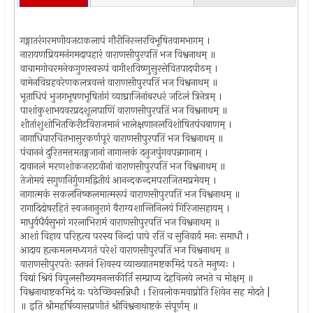
गङ्गातरंगरमणीयजटाकलापं गौरीनिरन्तरविभूषितवामभागम् ।
नारायणप्रियमनंगमदापहारं वाराणसीपुरपतिं भज विश्वनाथम् ॥
वाचामगोचरमनेकगुणस्वरूपं वागीशविष्णुसुरसेवितपादपीठम् ।
वामेनविग्रहवरेणकलत्रवन्तं वाराणसीपुरपतिं भज विश्वनाथम् ॥
भूताधिपं भुजगभूषणभूषितांगं व्याघ्राजिनांबरधरं जटिलं त्रिनेत्रम् ।
पाशांकुशाभयवरप्रदशूलपाणिं वाराणसीपुरपतिं भज विश्वनाथम् ॥
शीतांशुशोभितकिरीटविराजमानं भालेक्षणानलविशोषितपंचबाणम् ।
नागाधिपारचितभासुरकर्णपूरं वाराणसीपुरपतिं भज विश्वनाथम् ॥
पंचाननं दुरितमत्तमतङ्गजानां नागान्तकं दनुजपुंगवपन्नगानाम् ।
दावानलं मरणशोकजराटवीनां वाराणसीपुरपतिं भज विश्वनाथम् ॥
तेजोमयं सगुणनिर्गुणमद्वितीयं आनन्दकन्दमपराजितमप्रमेयम् ।
नागात्मकं सकलनिष्कलमात्मरूपं वाराणसीपुरपतिं भज विश्वनाथम् ॥
रागादिदोषरहितं स्वजनानुरागं वैराग्यशान्तिनिलयं गिरिजासहायम् ।
माधुर्यधैर्यसुभगं गरलाभिरामं वाराणसीपुरपतिं भज विश्वनाथम् ॥
आशां विहाय परिहृत्य परस्य निन्दां पापे रतिं च सुनिवार्य मनः समाधौ ।
आदाय हृत्कमलमध्यगतं परेशं वाराणसीपुरपतिं भज विश्वनाथम् ॥
वाराणसीपुरपतेः स्तवनं शिवस्य व्याख्यातमष्टकमिदं पठते मनुष्यः ।
विद्यां श्रियं विपुलसौख्यमनन्तकीर्तिं सम्प्राप्य देहविलये लभते च मोक्षम् ॥
विश्वनाथाष्टकमिदं यः पठेच्छिवसन्निधौ । शिवलोकमवाप्नोति शिवेन सह मोदते |
॥ इति श्रीमहर्षिव्यासप्रणीतं श्रीविश्वनाथाष्टकं संपूर्णम् ॥