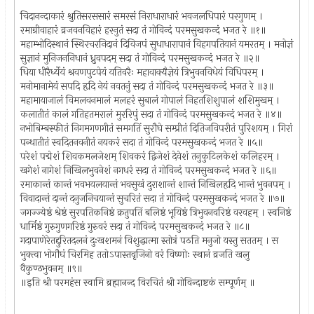
चिदानन्दाकारं श्रुतिसरससारं समरसं निराधाराधारं भवजलधिपारं परगुणम् ।
रमाग्रीवाहारं व्रजवनविहारं हरनुतं सदा तं गोविन्दं परमसुखकन्दं भजत रे ॥१॥
महाम्भोदिस्थानं स्थिरचरनिदानं दिविजपं सुधाधारापानं विहगपतियानं यमरतम् । मनोज्ञं
सुज्ञानं मुनिजननिधानं ध्रुवपदम् सदा तं गोविन्दं परमसुखकन्दं भजत रे ॥२॥
धिया धीरैर्ध्येयं श्रवणपुटपेयं यतिवरैः महावाक्यैज्ञेयं त्रिभुवनविधेयं विधिपरम् ।
मनोमानामेयं सपदि हृदि नेयं नवतनुं सदा तं गोविन्दं परमसुखकन्दं भजत रे ॥३॥
महामायाजालं विमलवनमालं मलहरं सुबालं गोपालं निहतशिशुपालं शशिमुखम् ।
कलातीतं कालं गतिहतमरालं मुररिपुं सदा तं गोविन्दं परमसुखकन्दं भजत रे ॥४॥
नभोबिम्बस्फीतं निगमगणगीतं समगतिं सुरौघे सम्प्रीतं दितिजविपरीतं पुरिशयम् । गिरां
पन्थातीतं स्वदितनवनीतं नयकरं सदा तं गोविन्दं परमसुखकन्दं भजत रे ॥५॥
परेशं पद्मेशं शिवकमलजेशम् शिवकरं द्विजेशं देवेशं तनुकुटिलकेशं कलिहरम् ।
खगेशं नागेशं निखिलभुवनेशं नगधरं सदा तं गोविन्दं परमसुखकन्दं भजत रे ॥६॥
रमाकान्तं कान्तं भवभयलयान्तं भवसुखं दुराशान्तं शान्तं निखिलहृदि भान्तं भुवनपम् ।
विवादान्तं दान्तं दनुजनिचयान्तं सुचरितं सदा तं गोविन्दं परमसुखकन्दं भजत रे ॥७॥
जगज्ज्येष्ठं श्रेष्ठं सुरपतिकनिष्ठं क्रतुपतिं बलिष्ठं भूयिष्ठं त्रिभुवनवरिष्ठं वरवहम् । स्वनिष्ठं
धार्मिष्ठं गुरुगुणगरिष्ठं गुरुवरं सदा तं गोविन्दं परमसुखकन्दं भजत रे ॥८॥
गदापाणेरेतद्दुरितदलनं दुःखशमनं विशुद्धात्मा स्तोत्रं पठति मनुजो यस्तु सततम् । स
भुक्त्वा भोगौघं चिरमिह ततोऽपास्तवृजिनो वरं विष्णोः स्थानं व्रजति खलु
वैकुण्ठभुवनम् ॥९॥
॥इति श्री परमहंस स्वामि ब्रह्मानन्द विरचितं श्री गोविन्दाष्टकं सम्पूर्णम् ॥