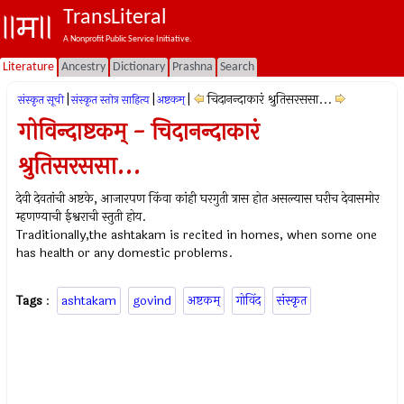
TransLiteral
A Nonprofit Public Service Initiative.
Literature
Ancestry
Dictionary
Prashna
Search
|
|
|
चिदानन्दाकारं श्रुतिसरससा...
संस्कृत सूची
संस्कृत स्तोत्र साहित्य
अष्टकम्‌
गोविन्दाष्टकम् - चिदानन्दाकारं
श्रुतिसरससा...
देवी देवतांची अष्टके, आजारपण किंवा कांही घरगुती त्रास होत असल्यास घरीच देवासमोर
म्हणण्याची ईश्वराची स्तुती होय.
Traditionally,the ashtakam is recited in homes, when some one
has health or any domestic problems.
Tags
:
ashtakam
govind
अष्टकम्‌
गोविंद
संस्कृत