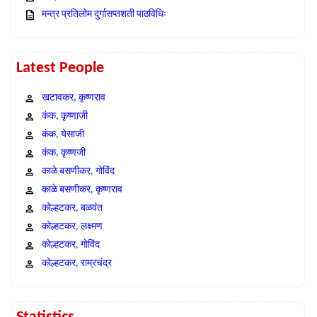
मन्त्र प्रतिलोम दुर्गासप्तशती पाठविधिः
Latest People
खटावकर, कृष्णराव
कंक, कृष्णाजी
कंक, येसाजी
कंक, कृष्णजी
काळे बसणीकर, गोविंद
काळे बसणीकर, कृष्णराव
कोल्हटकर, बळवंत
कोल्हटकर, लक्ष्मण
कोल्हटकर, गोविंद
कोल्हटकर, राम्रचंद्र