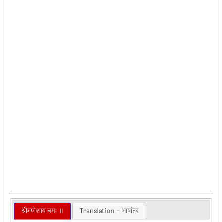
श्रीगणेशाय नमः ॥
Translation - भाषांतर