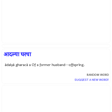
आदल्या घरचा
ādalyā gharacā a Of a former husband--offspring.
RANDOM WORD
SUGGEST A NEW WORD!