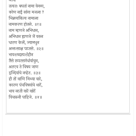
ओवी
तत्वतः बघतां नामा वेगळा,
कोण नाईं सांगा मजला ?
भिन्नव्यक्तित्व नामाला
नामकरण होतसे. ॥१॥
नाम म्हणजे अभिधान,
अभिधान ह्मणजे जें वरून
धारण केलें, ज्यामधुन
अन्तःसाक्ष पटतसे. ॥२॥
भावशब्दस्पर्शहीन
तैसे रूपरसगंधांवांचुन,
अतएव ते विषय जाण
इन्दियांचे नव्हेत. ॥३॥
ही तों वाणि मिथ्या वाटे,
कारण पंचविषयांचे थाटें,
भाव नटती खरें खोटें
विचारुनी पाहिजे. ॥४॥