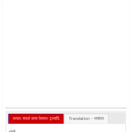
तत्त्वतः बघतां नामा वेगळा० इत्यादि
Translation - भाषांतर