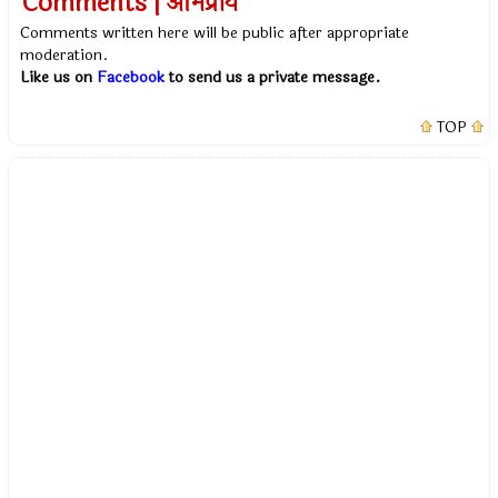
Comments | अभिप्राय
Comments written here will be public after appropriate
moderation.
Like us on
Facebook
to send us a private message.
TOP