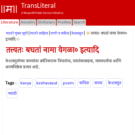
TransLiteral
A Nonprofit Public Service Initiative.
Literature
Ancestry
Dictionary
Prashna
Search
|
|
|
|
तत्त्वतः बघतां नामा वेगळा०
मराठी मुख्य सूची
मराठी साहित्य
गाणी व कविता
केशवसुत
इत्यादि
तत्त्वतः बघतां नामा वेगळा० इत्यादि
केशवसुतांच्या काव्यांवर क्रांतिकारक विचारांचा, स्वातंत्र्यवादाचा, मानवधर्माचा आणि
आत्मनिष्ठेचा प्रभाव आहे.
Tags
:
kavya
keshavasut
poem
कविता
काव्य
केशवसुत
मराठी