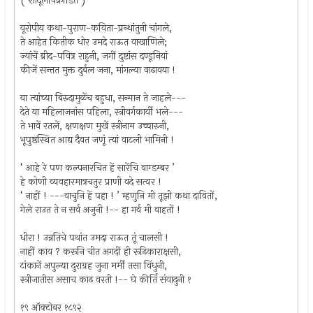
( शार्दूलविक्रीडित )
यूरोपीय कथा-पुराण-कविता-प्रन्थांतुनी चांगले,
ते आहेत कितीक धोर उमदे राऊत वाखाणिले;
ज्यांचें ब्रीद-पवित्र राहुनी, जगीं दुष्टांस दण्डूनियां
कीजें सन्तत मुक्त दुर्बल जना, मांगल्या वाढावया !
या त्यांच्या बिरुदामुळेंच बहुधा, सन्मान ते जाहले---
देते या महिलाजनांस पहिला, स्त्रीवर्गकार्यीं भले---
ते भावें रतलें, क्षणक्षण मुखें स्त्रीनाम उच्चारुनी,
भूपुष्ठस्थित आद्य दैवत जणूं त्यां वाटली भामिनी !
‘ आहे रे पण कल्पनारचित हें सारेंचि वाग्डम्बर ’
हे कोणी व्यवहारमात्रचतुर प्राणी वदे सत्वर !
‘ नाहीं ! ---वाचुनि हें पहा ! ’ म्हणुनि मी तूझी कथा दावितों,
गेले राउत ते न सर्व अजुनी !-- हा गर्व मी वाहतों !
धीरा ! उन्नतिचे पथांत उमदा राऊत तूं चालसी !
नाहीं काय ? करूनि चीत अगदीं ही रूढिकाराक्षसी,
टांकानें अपुल्या दुराग्रह जुना मर्मीं तसा विंधुनी,
स्त्रीजातीस असाच काढ वरती !-- घे कीर्ति संयादुनी १
१९ ऑक्टोबर १८९२