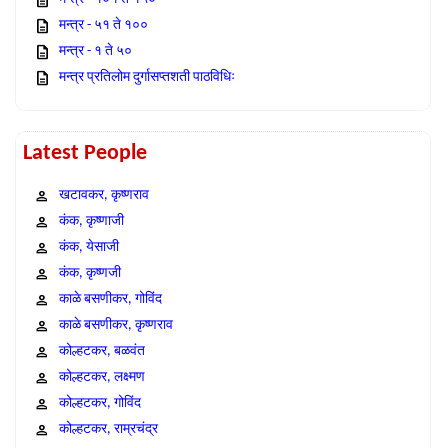
मन्त्र - ५१ ते १००
मन्त्र - १ ते ५०
मन्त्र प्रतिलोम दुर्गासप्तशती पाठविधिः
Latest People
खटावकर, कृष्णराव
कंक, कृष्णाजी
कंक, येसाजी
कंक, कृष्णजी
काळे बसणीकर, गोविंद
काळे बसणीकर, कृष्णराव
कोल्हटकर, बळवंत
कोल्हटकर, लक्ष्मण
कोल्हटकर, गोविंद
कोल्हटकर, राम्रचंद्र