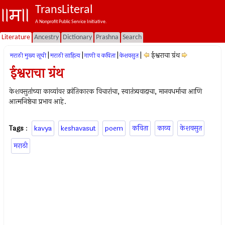
TransLiteral
A Nonprofit Public Service Initiative.
Literature
Ancestry
Dictionary
Prashna
Search
|
|
|
|
ईश्वराचा ग्रंथ
मराठी मुख्य सूची
मराठी साहित्य
गाणी व कविता
केशवसुत
ईश्वराचा ग्रंथ
केशवसुतांच्या काव्यांवर क्रांतिकारक विचारांचा, स्वातंत्र्यवादाचा, मानवधर्माचा आणि
आत्मनिष्ठेचा प्रभाव आहे.
Tags
:
kavya
keshavasut
poem
कविता
काव्य
केशवसुत
मराठी