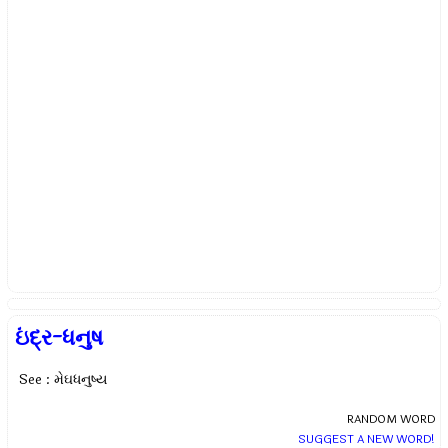
ઇંદ્ર-ધનુષ
See : મેઘધનુષ્ય
RANDOM WORD
SUGGEST A NEW WORD!