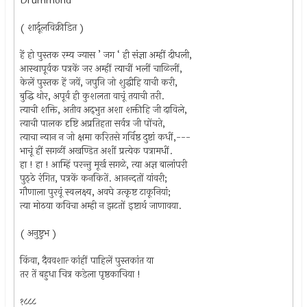
Drummond
( शार्दूलविक्रीडित )
हें हो पुस्तक रम्य ज्यास ’ जग ‘ ही संज्ञा अम्हीं दीधली,
आस्थापूर्वक पत्रकें जर अम्हीं त्याचीं भलीं चाळिलीं,
केलें पुस्तक हें जयें, जपुनि जो शुद्धीहि याची करी,
बुद्धि थोर, अपूर्व ही कुशलता वाचूं तयाची तरी.
त्याची शक्ति, अतीव अद्‍भुत अशा शक्तीहि जी दाविले,
त्याची पालक दृष्टि अप्रतिहता सर्वत्र जी पोंचते,
त्याचा न्यान न जो क्षमा करितसे गर्विष्ठ दुष्टां कधीं,---
भाचूं हीं सगळीं अखण्डित अशीं प्रत्येक पत्रामधीं.
हा ! हा ! आम्हिं परन्तु मूर्ख सगळे, त्या अज्ञ बालांपरी
पुठ्‍ठे रंगित, पत्रकें कनकितें. आनन्दतों यांवरी;
गौणाला पुरवूं स्वलक्ष्य, अवघे उत्कृष्ट टाकूनियां;
त्या मोठया कविचा अम्ही न झटतों इष्टार्थ जाणावया.
( अनुष्टुभ )
किंवा, दैववशात्‍ कांहीं पाहिलें पुस्तकांत या
तर तें बहुधा चित्र कडेला पृष्ठकाचिया !
१८८८