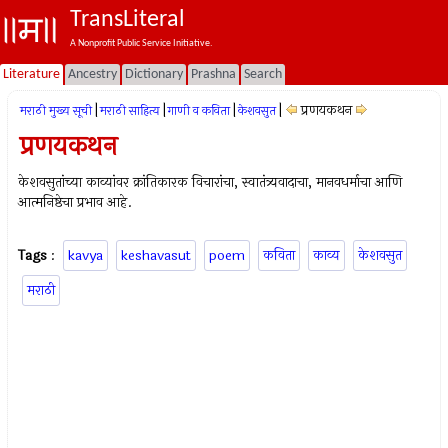
TransLiteral
A Nonprofit Public Service Initiative.
Literature
Ancestry
Dictionary
Prashna
Search
|
|
|
|
प्रणयकथन
मराठी मुख्य सूची
मराठी साहित्य
गाणी व कविता
केशवसुत
प्रणयकथन
केशवसुतांच्या काव्यांवर क्रांतिकारक विचारांचा, स्वातंत्र्यवादाचा, मानवधर्माचा आणि
आत्मनिष्ठेचा प्रभाव आहे.
Tags
:
kavya
keshavasut
poem
कविता
काव्य
केशवसुत
मराठी