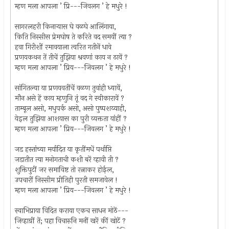
म्हण मला आपला ’ प्रि---जिवलग ’ हे मधुरे !
सागरलहरी किनार्‍यास घे वळघे आलिंगाया,
किति निस्सीस प्रेमघोष ते करिते वद समयीं त्या ?
हवा गिरीशीं रमावयाला त्वरित गतीनें धावे
प्रणयकथन तें तीचें तुझिया श्रवणां काय न ठावें ?
म्हण मला आपला ’ प्रिय---जिवलग ’ हे मधुरे !
सांगितल्या या प्रणयवतींचें वळण तुवांही ध्यावें,
मौन असे हें काय म्हणुनि तूं वद गे स्वीकारावें ?
ताम्बूल असो, मधुपर्क असो, असो पुष्पशय्याही,
येइल तुझिया आशयास का पुरी व्यक्तता यांहीं ?
म्हण मला आपला ’ प्रिय---जिवलग ’ हे मधुरे !
जड हस्तांच्या मर्यादित या कृतींमधें पर्थाप्ति
जडातीत त्या मनोगताची कशी बरें व्हावी ती ?
शुक्तिपुटीं जर समाविष्ट तो रत्नाकर होईल,
उपचारीं निस्सीम प्रीतिही पुरती समजावेल !
म्हण मला आपला ’ प्रिय---जिवलग ’ हे मधुरे !
स्वाभिप्राया विदित कराया एकच साधन मोठें---
जिव्हाग्रीं तें; पहा विचारुनि मनीं खरें कीं खोटें ?