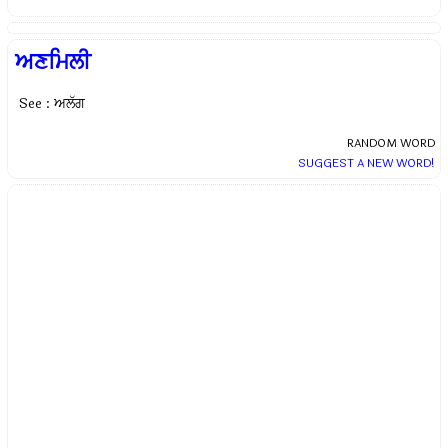
ਅਣਮਿਲੀ
See : ਅਲੱਗ
RANDOM WORD
SUGGEST A NEW WORD!