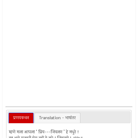
प्रणयकथन
Translation - भाषांतर
म्हणे मला आपला ‘ प्रिय---जिवलग ’ हे मधुरे !