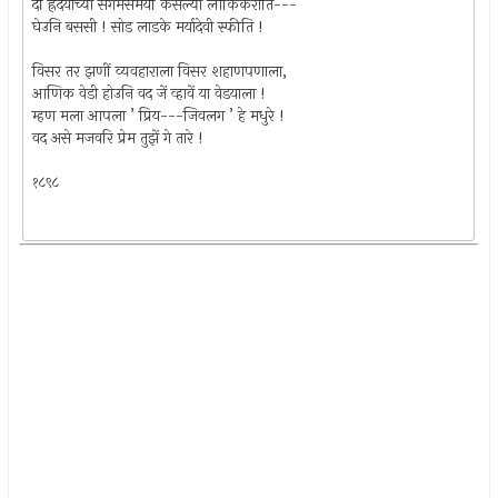
दों ह्रदयांच्या संगमसमयीं कसल्या लौकिकरीति---
घेउनि बससी ! सोड लाडके मर्यादेवी स्फीति !
विसर तर झणीं व्यवहाराला विसर शहाणपणाला,
आणिक वेडी होउनि वद जें व्हावें या वेडयाला !
म्हण मला आपला ’ प्रिय---जिवलग ’ हे मधुरे !
वद असे मजवरि प्रेम तुझें गे तारे !
१८९८