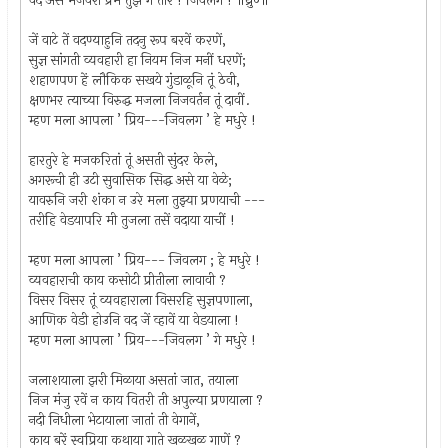
वद असे मजवरी प्रेम तुझें गे तारे ! जिवलगे ! ॥ध्रु०॥
जें वाटे तें वदण्याहुनि तदनु रूप बरवें करणें,
सुज्ञ सांगती व्यवहारी हा नियम निज मनीं धरणें;
शहाणपण हें लौकिक सखये गुंडाळूनि तूं ठेवी,
क्षणभर त्याच्या विरुद्ध मजला निजवर्तन तूं दावीं.
म्हण मला आपला ’ प्रिय---जिवलग ’ हे मधुरे !
हारतुरे हे मजकरितां तूं असती सुंदर केले,
अगरूची ही उटी सुवासिक सिद्ध असे या वेळे;
यावरुनि जरी शंका न उरे मला तुझ्या प्रणयाची ---
तरीहि वेडयापरि मी तुजला तसें वदाया याचीं !
म्हण मला आपला ’ प्रिय--- जिवलग ; हे मधुरे !
व्यवहाराची काय कसोटी प्रीतीला लावावी ?
विसर विसर तूं व्यवहाराला विसरहि सुज्ञपणाला,
आणिक वेडी होउनि वद जें व्हावें या वेडयाला !
म्हण मला आपला ’ प्रिय---जिवलग ’ गे मधुरे !
जलाशयाला झरी मिळाया असतां जात, तयाला
निज मंजु रवें न काय वितरी ती अपुल्या प्रणयाला ?
नदी निधीला भेटायाला जातां ती वेगानें,
काय बरें स्वप्रिया कथाया गाते खळखळ गाणें ?