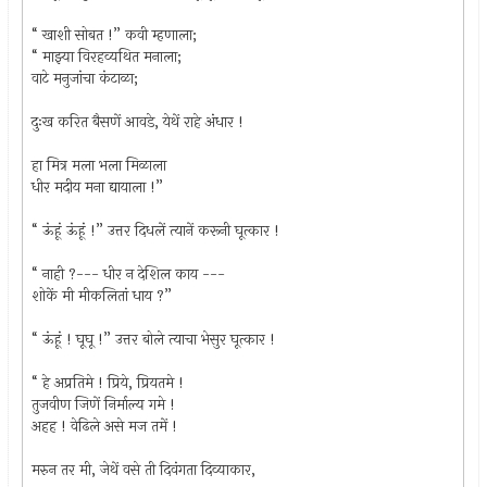
“ खाशी सोबत !” कवी म्हणाला;
“ माझ्या विरहव्यथित मनाला;
वाटे मनुजांचा कंटाळा;
दुःख करित बैसणें आवडे, येथें राहे अंधार !
हा मित्र मला भला मिळाला
धीर मदीय मना द्यायाला !”
“ ऊंहूं ऊंहूं !” उत्तर दिधलें त्यानें करूनी घूत्कार !
“ नाही ?--- धीर न देशिल काय ---
शोकें मी मीकलितां धाय ?”
“ ऊंहूं ! घूघू !” उत्तर बोले त्याचा भेसुर घूत्कार !
“ हे अप्रतिमे ! प्रिये, प्रियतमे !
तुजवीण जिणें निर्माल्य गमे !
अहह ! वेढिले असे मज तमें !
मरुन तर मी, जेथें वसे ती दिवंगता दिव्याकार,