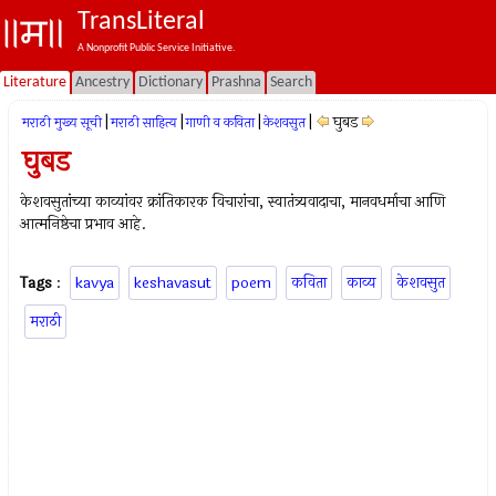
TransLiteral
A Nonprofit Public Service Initiative.
Literature
Ancestry
Dictionary
Prashna
Search
|
|
|
|
घुबड
मराठी मुख्य सूची
मराठी साहित्य
गाणी व कविता
केशवसुत
घुबड
केशवसुतांच्या काव्यांवर क्रांतिकारक विचारांचा, स्वातंत्र्यवादाचा, मानवधर्माचा आणि
आत्मनिष्ठेचा प्रभाव आहे.
Tags
:
kavya
keshavasut
poem
कविता
काव्य
केशवसुत
मराठी