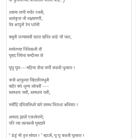
या चुटक्याच्या आधारास घेतली आहे. )
श्यामा राणी गभीर रजनी,
अलंकृता जी नक्षत्रगणीं,
वेत्र आपुलें उंच धरोनी
बसुनी राज्यासनीं दरारा दावित आहे जों फार,
समोरच्या चिंचेवरुनी तों
घुबड तियेचा बन्दीजन तो
घूघू घूघ---महिमा तीचा वर्णी करुनी धूत्कार !
कवी आपुल्या खिडकीमधुनी
बाहेंर बघे शून्य लोचनीं ---
स्तब्धत्व जनीं, स्तब्धत्व वनीं,
मनींहि दयितानिधनें वागे स्तब्ध निराशा अनिवार !
अवघड झालें एकलेपणें;
परि त्या तरुवरुनी घुबडानें
‘ ऊंहूं मी तुज सोवत ! ’ म्हटलें, घू घू करुनी घूत्कार !