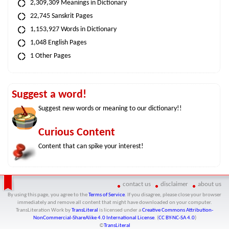
2,309,309 Meanings in Dictionary
22,745 Sanskrit Pages
1,153,927 Words in Dictionary
1,048 English Pages
1 Other Pages
Suggest a word!
Suggest new words or meaning to our dictionary!!
Curious Content
Content that can spike your interest!
contact us
disclaimer
about us
By using this page, you agree to the
Terms of Service
. If you disagree, please close your browser
immediately and remove all content that might have downloaded on your computer.
TransLiteration Work
by
TransLiteral
is licensed under a
Creative Commons Attribution-
NonCommercial-ShareAlike 4.0 International License
. (
CC BY-NC-SA 4.0
)
©
TransLiteral