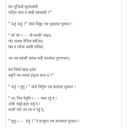
तेथ पूजिली सुरांगनांनीं
पाहिन काय न सखी स्वनयनीं ?”
“ ऊंहूं ऊंहू ?” बोले निष्ठूर त्या घुबडाचा घूत्कार !
“ बरें बरें !--- मी नरकीं जाइन,
घोर यातना तेथिल सोशिन;
खेद न त्यांचा अगदीं मानिन;
जर त्या स्थानीं वागेल मनीं कान्तेचा पुण्याकार;
तेथ तियेचें द्याया दर्शन
स्मृति मम समर्थ होइल काय न ?”
“ ऊंहूं ! घूघू ! ” बोले निर्घूण त्या दगडाचा घूत्कार !
“ जा, निघ येथुनि !--- मला रडूं दे !
शोकें माझें ह्र्दय कढूं दे !
कानीं परि तव रव न पडूं दे,
“ घूघू !--- ऊंहूं !” दे प्रत्युत्तर त्या अधमाचा घूत्कार !