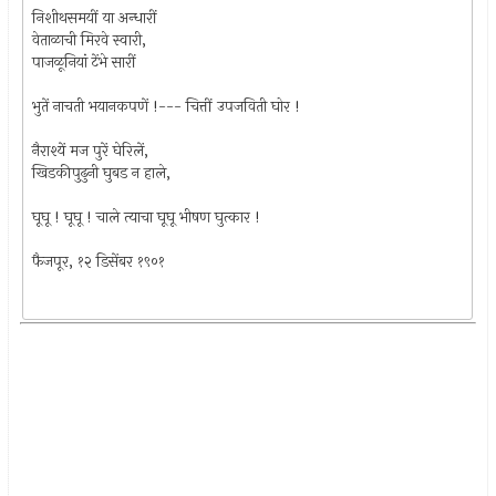
निशीथसमयीं या अन्धारीं
वेताळाची मिरवे स्वारी,
पाजळूनियां टेंभे सारीं
भुतें नाचती भयानकपणें !--- चित्तीं उपजविती घोर !
नैराश्यें मज पुरें घेरिलें,
खिडकीपुढुनी घुबड न हाले,
घूघू ! घूघू ! चाले त्याचा घूघू भीषण घुत्कार !
फैजपूर, १२ डिसेंबर १९०१