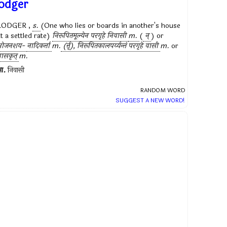
lodger
LODGER ,
s.
(One who lies or boards in another's house
at a settled rate)
निरूपितमूल्येन परगृहे निवासी
m.
(
न्
) or
भोजनशय-
नादिकर्त्ता
m.
(र्त्तृ), निरूपितकालपर्य्यन्तं परगृहे वासी
m.
or
ासकृत्
m.
ा.
निवासी
RANDOM WORD
SUGGEST A NEW WORD!