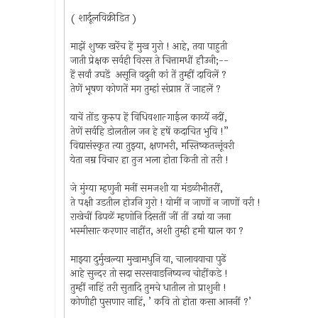
( शार्दूलविक्रीडित )
माझें शुष्क खरेंच हें मुख गुरो ! आहे, तया पाहुती
जाती प्रेक्षक सर्वही विरस ते चित्तामधीं हौउनी;--
हें सर्वां उघडें असूनि वदुनी कां तें तुम्हीं दाविलें ?
तेणें भूषण कोणतें मग तुम्हां संप्राप्त तें जाहलें ?
याचें तोंड कुरुप हें विधिवशात्‍ गाईल काव्यें नदीं,
तेणें सर्वहि डोलतील जन हे हषें कदाचित भुवि !”
विद्यासंस्कृत त्या तुझ्या, क्षणभरी, मस्तिष्कतन्तूंवरी
येता नम्र विचार हा तुज भला होता किती तो तरी !
जे मुंग्या म्हणुनी मनीं समजशी या मंडळीभीतरीं,
ते पक्षी उडतील होउनि गुरो ! योमीं न जाणों न जाणों वरी !
राखेचीं ढिपळें म्हणोनि दिसतीं जीं तीं उद्यां या जना
भस्मीसात्‍ करणार नाहींत, अशी तुम्ही हमी द्याल का ?
माझ्या दुर्मुखल्या मुखामधुनि या, चालावयाचा पुढें
आहे सुन्दर तो सदा सरसवाङनिष्यन्व चोहींकडे !
तुम्हीं नाहिं तरी सुतादि तुमचे धातील तो प्राशुनी !
कोणीही पुसणार नाहिं, ’ कवि तो होता कसा आननीं ?’