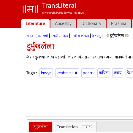
TransLiteral
A Nonprofit Public Service Initiative.
Literature
Ancestry
Dictionary
Prashna
|
|
|
|
दुर्मुखलेला
मराठी मुख्य सूची
मराठी साहित्य
गाणी व कविता
केशवसुत
दुर्मुखलेला
केशवसुतांच्या काव्यांवर क्रांतिकारक विचारांचा, स्वातंत्र्यवादाचा, मानवधर्माच
Tags
:
kavya
keshavasut
poem
कविता
काव्य
केश
दुर्मुखलेला
Translation - भाषांतर