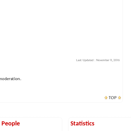
Last Updated :
November 11, 2016
 moderation.
TOP
t People
Statistics