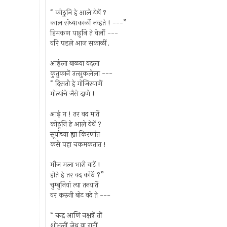
“ कोठुनि हे आले येथें ?
काल संध्याकाळीं नव्हते ! ---”
हिमकण पाहुनि ते वेलीं ---
वरि पडले आज सकाळीं.
आईला बाळया वदला
कुतुकानें उत्सुकलेला ---
“ दिसती हे गोजिरवाणें
मोत्यांचे जैसे दाणे !
आई ग ! तर वद मातें
कोठूनि हे आले येथें ?
सूर्याच्या ह्या किरणांत
कसे पहा चकमकतात !
मौज मला भारी वाटें !
होते हे तर वद कोठें ?”
चुम्बुनियां त्या तनयातें
वर करुनी बोट वदे ते ---
“ चन्द्र आणि नक्षत्रें तीं
शोभलीं जेथ वा रातीं,