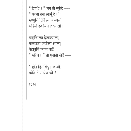
“ देवा रे ! ” मग ती स्फुंदे ---
“ एवढा तरी लाभूं दे !”
म्हणुनि तिनें त्या बाळासी
धरिलें दृढ निज ह्रदयासीं !
पाहुनि त्या देखाव्याला,
कळवळा कवीला आला;
वेडावुनि तयाच नादें
“ खरेंच ! ” तो पुसतो खेदें ---
“ होते हिमबिंदु सकाळीं,
कोठें ते सायंकाळीं ?”
१८९५