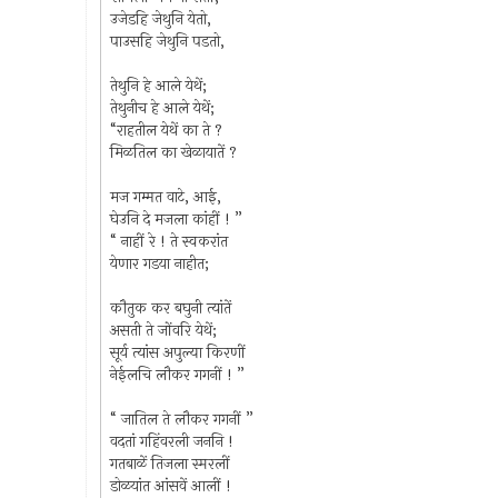
उजेडहि जेथुनि येतो,
पाउसहि जेथुनि पडतो,
तेथुनि हे आले येथें;
तेथुनीच हे आले येथें;
“राहतील येथें का ते ?
मिळतिल का खेळायातें ?
मज गम्मत वाटे, आई,
घेउनि दे मजला कांहीं ! ”
“ नाहीं रे ! ते स्वकरांत
येणार गडया नाहीत;
कौतुक कर बघुनी त्यांतें
असती ते जोंवरि येथें;
सूर्य त्यांस अपुल्या किरणीं
नेईलचि लौकर गगनीं ! ”
“ जातिल ते लौकर गगनीं ”
वदतां गहिंवरली जननि !
गतबाळें तिजला स्मरलीं
डोळयांत आंसवें आलीं !