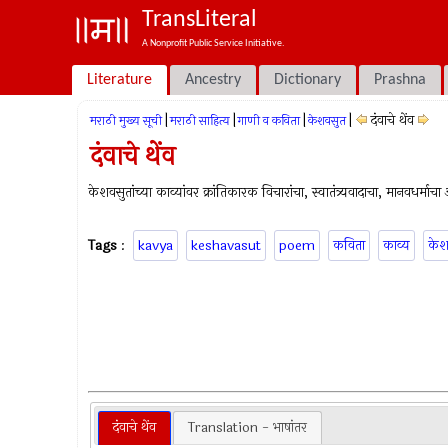
TransLiteral
A Nonprofit Public Service Initiative.
Literature
Ancestry
Dictionary
Prashna
|
|
|
|
दंवाचे थेंव
मराठी मुख्य सूची
मराठी साहित्य
गाणी व कविता
केशवसुत
दंवाचे थेंव
केशवसुतांच्या काव्यांवर क्रांतिकारक विचारांचा, स्वातंत्र्यवादाचा, मानवधर्माच
Tags
:
kavya
keshavasut
poem
कविता
काव्य
केश
दंवाचे थेंव
Translation - भाषांतर