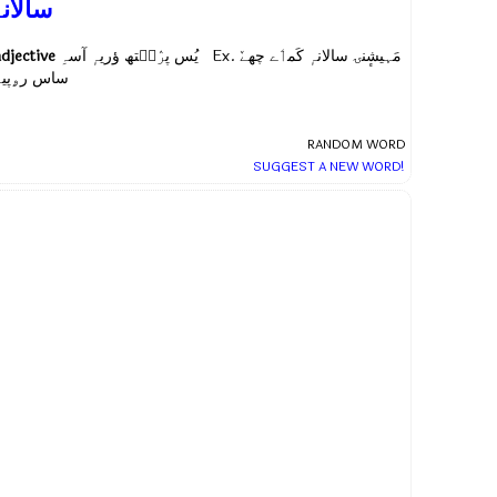
سالانہ
adjective
یُس پرٛٮ۪تھ ؤریہٕ آسہِ Ex.
مَہیشٕنۍ سالانہٕ کَمٲے چھےٚ
ساس رۄپیہٕ
RANDOM WORD
SUGGEST A NEW WORD!