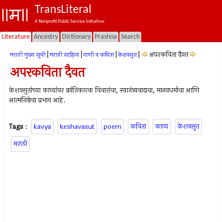
TransLiteral
A Nonprofit Public Service Initiative.
Literature
Ancestry
Dictionary
Prashna
Search
|
|
|
|
अपरकविता दैवत
मराठी मुख्य सूची
मराठी साहित्य
गाणी व कविता
केशवसुत
अपरकविता दैवत
केशवसुतांच्या काव्यांवर क्रांतिकारक विचारांचा, स्वातंत्र्यवादाचा, मानवधर्माचा आणि
आत्मनिष्ठेचा प्रभाव आहे.
Tags
:
kavya
keshavasut
poem
कविता
काव्य
केशवसुत
मराठी