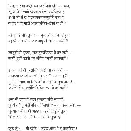
प्रिये, माझ्या उच्छृंखल करुनियां वृत्ति सगळया,
तुझ्या गे भासानें कवनरचनेला वळविल्या ;
अशी जी तूं देशी प्रबलकवनस्फुर्ति मजशी,
न होशी ती माझें अपरकविता-दैवत कशी ?
बरें का हें वाटे तुज ?-- तुजवरी काव्य लिहुनी
रहस्यें फोडावीं सकळ अपुलीं मीं मग जनीं ?
त्यजूनी ही इच्छा, मज सुखविण्या ये तर खरी,--
स्तनीं तूझें व्हावीं तर रचिन काव्यें स्वनखरीं !
रचायापूर्वीं तीं, रसनिधि असे जो मग उरीं --
जयाच्या काव्यें या खचित असती फक्त लहरी,
तुला तो द्याया या निधिच किती हा उत्सुक असें !--
करांनीं गे आकर्षुनि निघिस त्या घे तर कसें !
अस मी द्याया हें ह्रदय तुजला पत्नि सजलों,
पुन्हां कां तूं मातें तरि न दिसशी ? - वा, समजलों !--
पुण्यामध्यें ना मी अहह ! बहरीं सोडूनि तुला
शिकायाला आलों !-- तर मग तुझा द
कुठें तूं ?-- मी कोठें ? जवळ असशी तूं कुठुनियां !