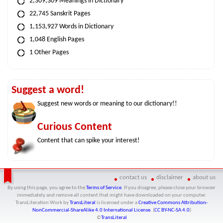
2,309,309 Meanings in Dictionary
22,745 Sanskrit Pages
1,153,927 Words in Dictionary
1,048 English Pages
1 Other Pages
Suggest a word!
Suggest new words or meaning to our dictionary!!
Curious Content
Content that can spike your interest!
contact us
disclaimer
about us
By using this page, you agree to the
Terms of Service
. If you disagree, please close your browser
immediately and remove all content that might have downloaded on your computer.
TransLiteration Work
by
TransLiteral
is licensed under a
Creative Commons Attribution-
NonCommercial-ShareAlike 4.0 International License
. (
CC BY-NC-SA 4.0
)
©
TransLiteral