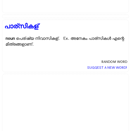
പാര്സികള്
noun
പെര്ഷ്യ നിവാസികള്. Ex.
അനേകം പാര്സികള്‍ എന്റെ
മിത്രങ്ങളാണ്.
RANDOM WORD
SUGGEST A NEW WORD!