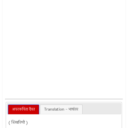
अपरकविता दैवत
Translation - भाषांतर
( शिखरिणी )