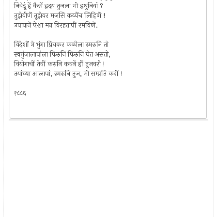
निवेदूं हें कैसें ह्रदय तुजला मी इथुनियां ?
तुझेवीणें तूझेवर मजसि कव्येंच लिहिणें !
उपायानें ऐशा मन विरहतापीं रमविणें.
विदेशीं गे भुंगा प्रियकर कळीला स्मरुनि तो
स्वगुंजालापांला फिरुनि फिरुनि घेत असतो,
वियोगाचीं तेवीं करुनि कवनें हीं तुजवरी !
तयांच्या आलापां, स्मरुनि तुज, मी सम्प्रति करीं !
१८८६