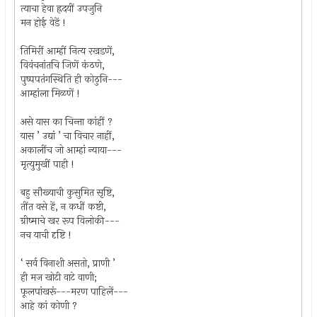
त्याचा हेवा ह्रदयीं उपजुनि
मन होई वेडें !
तिमिरीं आम्हीं नित्य रखडणें,
विवंचनांतचि जिणें कंठणे,
पुष्पपतंगस्थिति ही कोठुनि---
आम्हांला मिळणें !
असे यास का चिन्ता कांहीं ?
यास ’ उद्यां ’ चा विचार नाहीं,
अकालींच जो आम्हां न्याया---
मृत्युमुखीं पाही !
बहु सौख्याची कुसुमित सृष्टि,
तींत वसे हें, न कधीं कष्टी,
ग्रीष्माचे खर रूप विलोकी---
नच याची दृष्टि !
‘ सर्व विनाशी असतो, प्राणी ’
ही मज खोटी वाटे वाणी;
फूलपांखरूं---मरण पाहिलें---
आहे कां कोणी ?