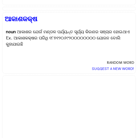
ଆକାଶକକ୍ଷ
noun
ଆକାଶର ଯେଉଁ ମଣ୍ଡଳ ପର୍ଯ୍ୟନ୍ତ ସୂର୍ଯ୍ୟ କିରଣର ସଞ୍ଚାର ହୋଇଥାଏ
Ex.
ଆକାଶକକ୍ଷର ପରିଧି ୧୮୭୧୨୦୬୯୨୦୦୦୦୦୦୦୦ ଯୋଜନ ବୋଲି
କୁହାଯାଇଛି
RANDOM WORD
SUGGEST A NEW WORD!