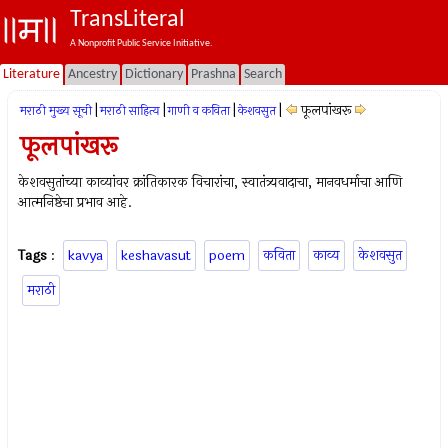
TransLiteral
A Nonprofit Public Service Initiative.
Literature
Ancestry
Dictionary
Prashna
Search
|
|
|
|
फूलपांखरू
मराठी मुख्य सूची
मराठी साहित्य
गाणी व कविता
केशवसुत
फूलपांखरू
केशवसुतांच्या काव्यांवर क्रांतिकारक विचारांचा, स्वातंत्र्यवादाचा, मानवधर्माचा आणि
आत्मनिष्ठेचा प्रभाव आहे.
Tags
:
kavya
keshavasut
poem
कविता
काव्य
केशवसुत
मराठी