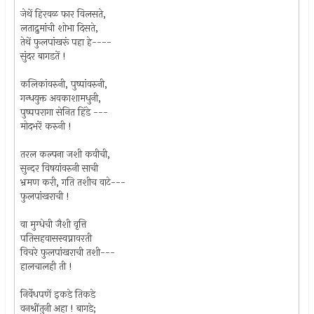
जेथें हिरवळ फार विलसते,
लताद्रुमांची शोभा दिसते,
तेथें फुलपांखरूं पहा हे----
सुंदर बागडतें !
कलिकांवरुनी, पुष्पांवरुनी,
गन्धयुक्त अवकाशामधुनी,
पुष्पपरागा सेनित हिंडे ---
मोदभरें करुनी !
तरल कल्पना जशी कवीची,
सुन्दर विषयांवरुनी साची
भ्रमण करी, गति तशीच वाटे---
फुलपांखराची !
वा मुग्धेची जैशी वृत्ति
पतिसहवासस्वप्नावरती
विचरे फुलपांखराची तशी---
हालचालही ती !
निर्वेधपणें इकडे तिकडे
वनश्रींतुनी अहा ! बागडे;