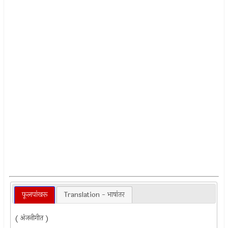
फूलपांखरू
Translation - भाषांतर
( अंजनीगीत )