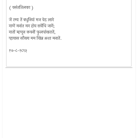
( वसंततिलका )
जें रम्य तें बधूनियां मज वेड लागे
गाणें मनांत मग होय सवेंचि जागें;
गातों म्हणून कवनीं फुलपांखरातें,
व्हायास सौख्य मम खिन्न अशा मनातें.
१७-८-१८९२