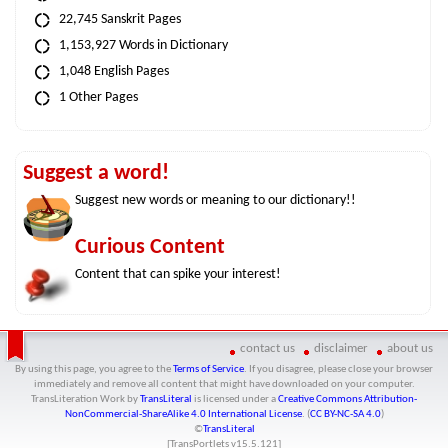
22,745 Sanskrit Pages
1,153,927 Words in Dictionary
1,048 English Pages
1 Other Pages
Suggest a word!
Suggest new words or meaning to our dictionary!!
Curious Content
Content that can spike your interest!
contact us
disclaimer
about us
By using this page, you agree to the
Terms of Service
. If you disagree, please close your browser
immediately and remove all content that might have downloaded on your computer.
TransLiteration Work
by
TransLiteral
is licensed under a
Creative Commons Attribution-
NonCommercial-ShareAlike 4.0 International License
. (
CC BY-NC-SA 4.0
)
©
TransLiteral
[TransPortlets v
15.5.121
]