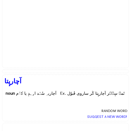
آچاریٕتا
noun
آچاریہٕ سُنٛد اۄہدٕ یا کٲم Ex.
تٔمۍ سٕنٛز آچاریٕتا کٔر ساروی قٔبوٗل
RANDOM WORD
SUGGEST A NEW WORD!