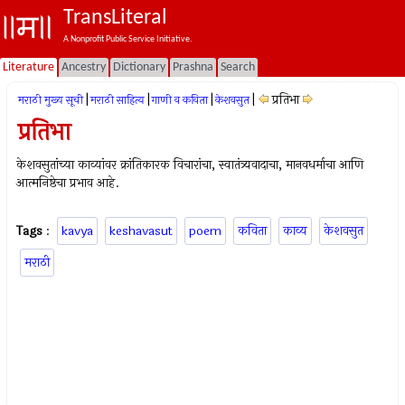
TransLiteral
A Nonprofit Public Service Initiative.
Literature
Ancestry
Dictionary
Prashna
Search
|
|
|
|
प्रतिभा
मराठी मुख्य सूची
मराठी साहित्य
गाणी व कविता
केशवसुत
प्रतिभा
केशवसुतांच्या काव्यांवर क्रांतिकारक विचारांचा, स्वातंत्र्यवादाचा, मानवधर्माचा आणि
आत्मनिष्ठेचा प्रभाव आहे.
Tags
:
kavya
keshavasut
poem
कविता
काव्य
केशवसुत
मराठी