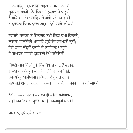
ती अत्यद्‍भुत गूढ शक्ति सहसा संचारतां अंतरीं,
मुक्तात्मा गगनीं उडे, बिथरतो इन्द्राश्व तें पाहुनी;
दैत्यांचे बल देवसत्त्वहि तसें अंगीं चढे त्या क्षणीं ;
सायुज्यत्व विराट पूरूष अहा ! देतो स्वयें लौकरी.
स्वान्तीं मण्डल जें हिरण्मय तधीं दिव्य प्रभा विस्तरी,
त्याच्या पाजळिती अरांवरि सुखें देव स्वशस्त्रें जुनीं;
येती दानव मोहुनी दुरुनि जे त्याचेकडे धांवुनी,
ते नाशाप्रत पावती झडकरी तेथें पतंगांपरी !
पिण्डीं जाय विलोपुनी विरुनियां ब्रह्मांड हें सत्वर;
शब्दब्रह्म उचंबळून मग जें दाही दिशा व्यापितें,
त्याच्यांतून भविष्यवाद निघती, ऐकून ते सादर
ब्रहम्यातें क्षमता नवीन---रचना---कार्य---कार्य---क्रमीं लाभते !
देवांची जननी प्रसन्न जर का ही शक्ति कोणावर,
नाहीं यांत विशेष, तुच्छ जग हें त्यालागुनी वाटतें !
धारवाड, २८ जुलै १९०४