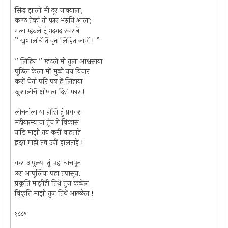
सिद्ध झालों मी दूर जावयाला,
कण्ठ तेव्हां तो फार भरुनि आला;
मला म्हटलें तूं गद‍गद स्वरानें
” खुशालीचें तें वृत्त लिहित जाणें ! ”
” लिहिन ” म्हटलें मी तुला आश्वसाया
पुढिल केला मीं मुळी नच विचार
करीं घेतां परि पत्र हें लिहाया
खुशालीचें क्षीणत्व दिसे फार !
लोचनांला या होसि तुं प्रकाश
मदीयात्म्याचा तूंच गे विकास
नाडि माझी तव करीं वाहताहे
ह्रदय माझें तव उरीं हालताहे !
करा अपुल्या तूं पहा चाचपून
उरा आपुलिया पहा तपासून.
प्रकृति माझीही तिथें तुज कळेल
विकृति माझी तुज तिथें आढळेल !
१८८९