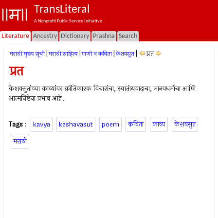
TransLiteral
A Nonprofit Public Service Initiative.
Literature
Ancestry
Dictionary
Prashna
Search
|
|
|
|
प्रत
मराठी मुख्य सूची
मराठी साहित्य
गाणी व कविता
केशवसुत
प्रत
केशवसुतांच्या काव्यांवर क्रांतिकारक विचारांचा, स्वातंत्र्यवादाचा, मानवधर्माचा आणि
आत्मनिष्ठेचा प्रभाव आहे.
Tags
:
kavya
keshavasut
poem
कविता
काव्य
केशवसुत
मराठी