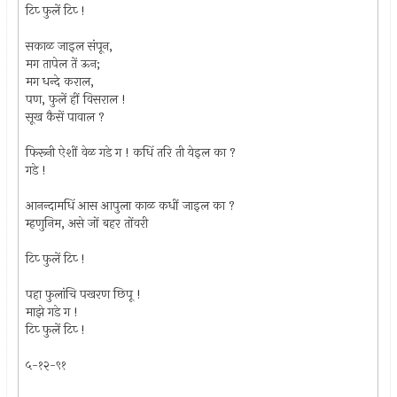
टिप्‍ फुलें टिप्‍ !
सकाळ जाइल संपून,
मग तापेल तें ऊन;
मग धन्दे कराल,
पण, फुलें हीं विसराल !
सूख कैसें पावाल ?
फिरूनी ऐशीं वेळ गडे ग ! कधिं तरि ती येइल का ?
गडे !
आनन्दामधिं आस आपुला काळ कधीं जाइल का ?
म्हणुनिम, असे जों बहर तोंवरी
टिप्‍ फुलें टिप्‍ !
पहा फुलांचि पखरण छिपू !
माझे गडे ग !
टिप्‍ फुलें टिप्‍ !
५-१२-९१