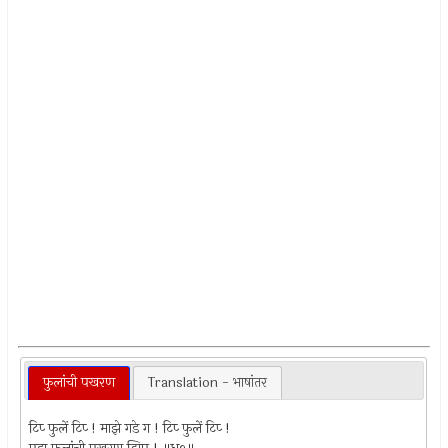
फुलांची पखरण
Translation - भाषांतर
टिप्‍ फुलें टिप्‍ ! माझे गडे ग ! टिप्‍ फुलें टिप्‍ !