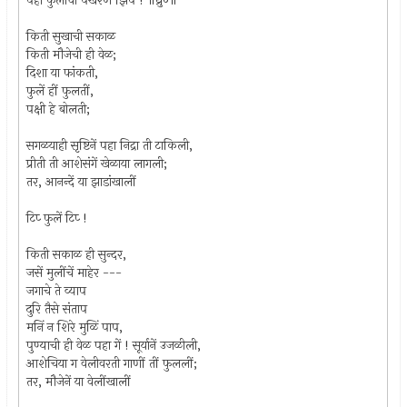
पहा फुलांची पखरण झिप ! ॥ध्रु०॥
किती सुखाची सकाळ
किती मौजेची ही वेळ;
दिशा या फांकती,
फुलें हीं फुलतीं,
पक्षी हे बोलती;
सगळयाही सृष्टिनें पहा निद्रा ती टाकिली,
प्रीती ती आशेसंगें खेळाया लागली;
तर, आनन्दें या झाडांखालीं
टिप्‍ फुलें टिप्‍ !
किती सकाळ ही सुन्दर,
जसें मुलींचें माहेर ---
जगाचे ते व्याप
दुरि तैसे संताप
मनिं न शिरे मुळिं पाप,
पुण्याची ही वेळ पहा गें ! सूर्यानें उजळीली,
आशेचिया ग वेलीवरती गाणीं तीं फुललीं;
तर, मौजेनें या वेलींखालीं