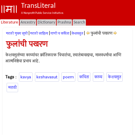
TransLiteral
A Nonprofit Public Service Initiative.
Literature
Ancestry
Dictionary
Prashna
Search
|
|
|
|
फुलांची पखरण
मराठी मुख्य सूची
मराठी साहित्य
गाणी व कविता
केशवसुत
फुलांची पखरण
केशवसुतांच्या काव्यांवर क्रांतिकारक विचारांचा, स्वातंत्र्यवादाचा, मानवधर्माचा आणि
आत्मनिष्ठेचा प्रभाव आहे.
Tags
:
kavya
keshavasut
poem
कविता
काव्य
केशवसुत
मराठी