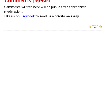
Comments | अभिप्राय
Comments written here will be public after appropriate
moderation.
Like us on
Facebook
to send us a private message.
TOP