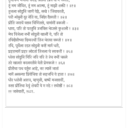
तुजविण मजला कांहि असेना प्रिय या गे जगतीं;
तूं मम जीवित, तूं मम आत्मा, तूं माझी शक्ती ! ॥१॥
तुजला सोडुनि जाणें येई, सखे ! जिवावरती,
परी ओढुनी दूर नेति या, निर्दय दैवगती ! ॥२॥
प्रीति जगाचें वसन विणितसे, वामांगीं ढकली -
धागा, परि तो परतुनि उजविस भेटतसे कुशली ! ॥३॥
मेघ विजेला नभीं सोडुनी खालीं ये, परि तो
रविदीप्तीच्या दिव्यरथीं तिज भेटाया वळतो ! ॥४॥
रवि, पूर्वेला रडत सोडुनी कष्टें मार्ग धरी,
प्रहरामागें प्रहर लोटतां तिजला घे स्वकरीं ! ॥५॥
धरेस सोडुनि गिरि जरि वरि ते उंच नभीं चढले
तरे खालते कालगतीने येती प्रेमकले ! ॥६॥
प्रीतीचा पथ वर्तुळ आहे, नर त्यानें जातां
मागें असल्या प्रियेचिया तो सहजचि ये हाता ! ॥७॥
धीर धरोनी आटप, म्हणुनी, बाष्पें मजसाठीं,
ठसा प्रीतिचा ठेवुं शेवटीं ये ग गडे ! स्वोष्ठीं ! ॥८॥
११ जानेवारीं, १८८९.