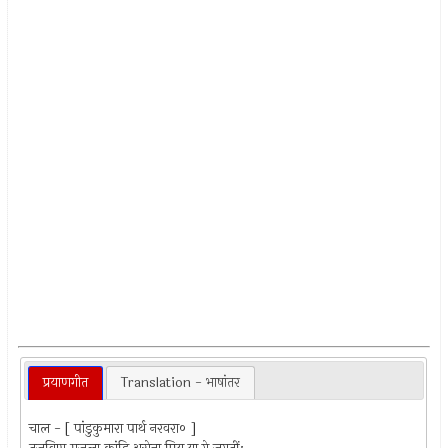
प्रयाणगीत
Translation - भाषांतर
चाल - [ पांडुकुमारा पार्थ नरवरा० ]