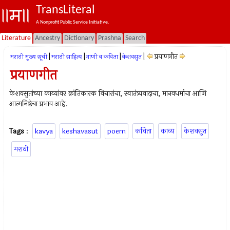
TransLiteral
A Nonprofit Public Service Initiative.
Literature
Ancestry
Dictionary
Prashna
Search
|
|
|
|
प्रयाणगीत
मराठी मुख्य सूची
मराठी साहित्य
गाणी व कविता
केशवसुत
प्रयाणगीत
केशवसुतांच्या काव्यांवर क्रांतिकारक विचारांचा, स्वातंत्र्यवादाचा, मानवधर्माचा आणि
आत्मनिष्ठेचा प्रभाव आहे.
Tags
:
kavya
keshavasut
poem
कविता
काव्य
केशवसुत
मराठी