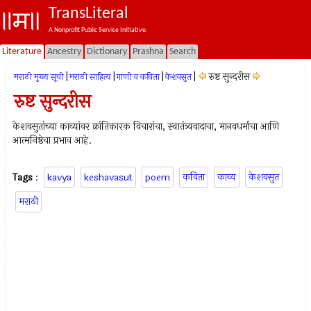
TransLiteral
A Nonprofit Public Service Initiative.
Literature
Ancestry
Dictionary
Prashna
Search
|
|
|
|
रुष्ट सुन्दरीस
मराठी मुख्य सूची
मराठी साहित्य
गाणी व कविता
केशवसुत
रुष्ट सुन्दरीस
केशवसुतांच्या काव्यांवर क्रांतिकारक विचारांचा, स्वातंत्र्यवादाचा, मानवधर्माचा आणि
आत्मनिष्ठेचा प्रभाव आहे.
Tags
:
kavya
keshavasut
poem
कविता
काव्य
केशवसुत
मराठी