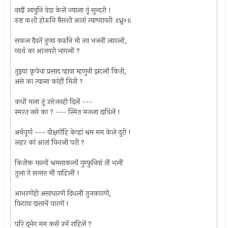
नादीं लावुनि वेडा केलें ज्याला तूं सुन्दरी !
रुष्ट कशी होऊनि बैसशी आतां त्याच्यावरी ॥ध्रु०॥
सकल दैवतें तुच्छ करुनि मी तव भजनीं लागलों,
व्यर्थ का आजवरी भागलों ?
तुझ्या कृपेचा प्रसाद व्हावा म्हणुनी झटलों किती,
असे का त्याला कांहीं मिती ?
कधीं मला तूं उत्तेजनही दिलें ---
स्मरत नसे का ? --- स्मित मजला दाविलें !
अर्थपूर्ण --- वीक्षणेंहि केव्हां श्रम मम केले दुरी !
लहर कां आतां फिरली परी ?
कितीक माल्यें श्रमसाकल्यें गुम्फुनियां तीं भलीं
तुला गे सन्तत मीं वाहिलीं !
आभरणेंही असाधारणें दिधलीं तुजकारणें,
फिटाया दासाचें पारणें !
परि दुर्भग मम कसें उभें राहिलें ?