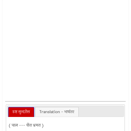
रुष्ट सुन्दरीस
Translation - भाषांतर
( चाल --- वीरा भ्रमरा )