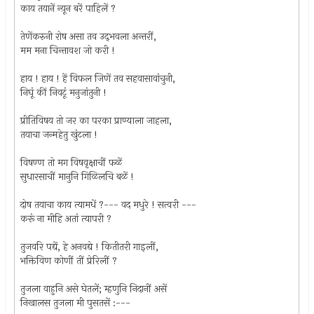
काय तयानें न्य़ून बरें पाहिलें ?
तेणेंकरुनी रोष असा तव उद्‍भवला अन्तरीं,
मम मना चिन्तावश जो करी !
हाय ! हाय ! हें विफल जिणें तव सहवासावांचुनी,
निघूं कीं निवटूं मनुजांतुनी !
प्रीतिविषय तो जर का परका प्राण्याला जाहला,
तयाचा जन्महेतु खुंटला !
विषण्ण तो मग विषवृक्षाचीं फळें
सुधारसाचीं मानुनि गिळिलचि बळें !
दोष तयाचा काय त्यामधें ?--- वद मधुरे ! सत्वरी ---
करूं ना मीहि अतां त्यापरी ?
तुजवरि पद्यें, हे अनवद्ये ! कितीतरी गाइलीं,
भक्तिविण कोणीं तीं प्रेरिलीं ?
तुजला वाहुनि असे घेतलें; म्हणुनि निदानीं असें
निखालस तुजला मी पुसतसें :---