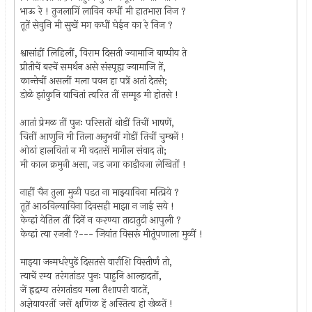
भाऊ रे ! तुजलागिं लाविन कधीं मी हातभारा निज ?
तूतें सेवुनि मी सुखें मग कधीं घेईन का रे निज ?
श्वासांहीं लिहिलीं, विराम दिसती ज्यामाजि बाष्पीय ते
प्रीतीचें बरचें समर्थन असे संस्पृह्य ज्यामाजि तें,
कान्तेचीं असलीं मला पवन हा पत्रें अतां देतसे;
डोळे झांकुनि वाचितां त्वरित तीं सम्मूढ मी होतसे !
आतां प्रेमळ तीं पुनः परिसतों थोडीं तिचीं भाषणें,
चित्तीं आणुनि मी तिला अनुभवीं गोडीं तिचीं चुम्बनें !
ओठां हालवितां न मी वदतसें मागील संवाद तो;
मी काल क्रमुनी असा, जड जगा काडीवजा लेखितों !
नाहीं चैन तुला मुळी पडत ना माझ्याविना मत्प्रिये ?
तूतें आठविल्याविना दिवसही माझा न जाई सये !
केव्हां येतिल तीं दिनें न करण्या ताटातुटी आपुली ?
केव्हां त्या रजनी ?--- जियांत विसरूं मीतूंपणाला मुळीं !
माझ्या जन्मधरेपुढें दिसतसे वार्राशि विस्तीर्ण तो,
त्याचें रम्य तरंगतांडर पुनः पाहुनि आल्हादतों,
जें ह्रद्रम्य तरंगतांडव मला तैशापरी वाटतें,
अज्ञेयावरतीं जसें क्षणिक हें अस्तित्व हो खेळतें !