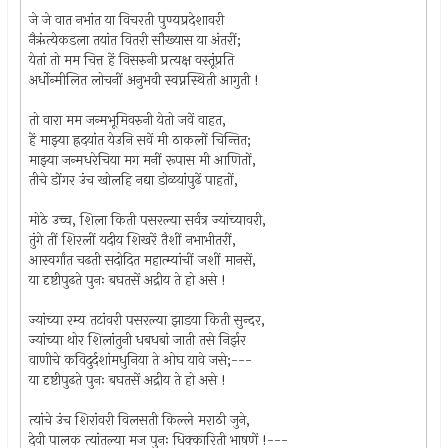
जे जे वात नभांत या विचरती पुण्यप्रदेशावरी
नैऋंत्येकडला तयांत वितरी सौख्यास या अंतरीं;
येतां तो मम चित्त हें विसरुनी प्रत्यक्ष वस्तूंप्रति
अर्धोन्मीलित लोचनीं अनुभवी स्वप्नस्थिती आगुती !
तो वारा मम जन्मभूमिवरुनी येतो जवें वाहत,
हें माझ्या ह्रदयांत येउनि सवें मी ठाकलों चिन्तित;
माझ्या जन्मधरेचिया मग मनीं रूपास मी आणितों,
तीचे डोंगर उंच खोलहि नद्या डोळयांपुढें पाहतों,
मोठे उच्च, शिला किती पसरल्या सर्वत्र ज्यांच्यावरी,
तुंगे तीं शिरलीं यदीय शिखरें तैशीं नभाभीतरीं,
आस्वर्गांत चढती सदोदित महात्म्यांचीं जशीं मानसें,
या दृष्टीपुढते पुनः बघतसें अद्रीय ते हो असे !
ज्यांच्या रम्य तटांवरी पसरल्या झाडया किती सुन्दर,
ज्यांच्या थोर शिलांतुनी धबधबां जाती तसे निर्झर
वाणीचे कविदुर्दशांमधुनिया ते ओघ यावे जसे;---
या दृष्टीपुढते पुनः बघतसें अद्रीय ते हो असे !
त्यांचे उंच शिरांवरी विलसती किल्ले मराठी जुने,
देवी पालक त्यांतल्या मज पुनः धिक्कारिती भाषणें !---