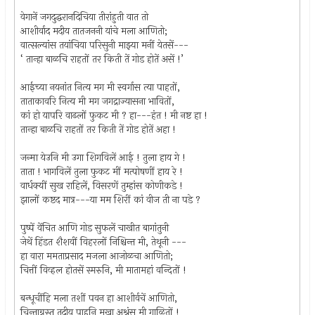
वेगानें जगदुद्धरानदिचिया तीरांहुती वात तो
आशीर्वाद मदीय तातजननी यांचे मला आणितो;
वात्सल्यांस तयांचिया परिसुनी माझ्या मनीं येतसें---
‘ तान्हा बाळचि राहतों तर किती तें गोड होतें असें !’
आईच्या नयनांत नित्य मग मी स्वर्गास त्या पाहतों,
ताताकावरि नित्य मी मग जगद्राज्यासना भावितों,
कां हो यापरि वाढलों फुकट मी ? हा---हंत ! मी नष्ट हा !
तान्हा बाळचि राहतों तर किती तें गोड होतें अहा !
जन्मा येउनि मी उगा शिगविलें आई ! तुला हाय गे !
ताता ! भागविलें तुला फुकट मीं मत्पोषणीं हाय रे !
वार्धक्यीं सुख राहिलें, विसरणें तुम्हांस कोणीकडे !
झालों कष्टद मात्र---या मम शिरीं कां वीज ती ना पडे ?
पुष्पें वेंचित आणि गोड सुफलें चाखीत बागांतुनी
जेथें हिंडत शैशवीं विहरलों निश्चिन्त मी, तेथूनी ---
हा वारा ममताप्रसाद मजला आजोळचा आणितो;
चित्तीं विव्हल होतसें स्मरुनि, मी मातामहां वन्दितों !
बन्धूचींहि मला तशीं पवन हा आशीर्वचें आणितो,
चिन्ताग्रस्त तदीय पाहुनि मुखा अश्रूंस मी गाळितों !