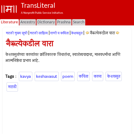
TransLiteral
A Nonprofit Public Service Initiative.
Literature
Ancestry
Dictionary
Prashna
Search
|
|
|
|
नैऋत्येकडील वारा
मराठी मुख्य सूची
मराठी साहित्य
गाणी व कविता
केशवसुत
नैऋत्येकडील वारा
केशवसुतांच्या काव्यांवर क्रांतिकारक विचारांचा, स्वातंत्र्यवादाचा, मानवधर्माचा आणि
आत्मनिष्ठेचा प्रभाव आहे.
Tags
:
kavya
keshavasut
poem
कविता
काव्य
केशवसुत
मराठी