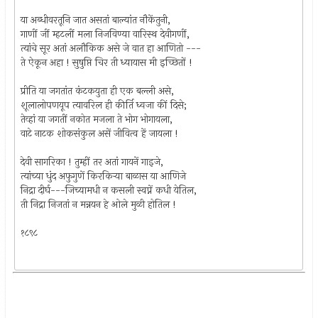
या अब्धीवरतूनि जात असतां बाल्यांत नौकेंतुनी,
गाणीं जीं म्हटलीं मला निजविण्या वारिस्थ देवीगणीं,
त्यांचे सूर अतां अलौकिक असे जे वात हा आणितो ---
ते ऐकून अहा ! सुषुप्ति चिर ती ध्यायास मी इच्छितों !
प्रीति या जगतांत कंटकयुता ही एक बल्ली असे,
शूलालोपणयूप त्यावरिल ही कीर्ति ध्वजा कीं दिसे;
तेव्हां या जगतीं नकोत मजला ते भोग भोगायला,
वाटे नाटक शोकसंकुल असें जीवित्व हें जायला !
देवी सागरिका ! तुम्हीं तर अतां गायनें गाइजे,
त्यांच्या धुंद अफुगुणें किरकिर्‍या बाळास या आणिजे
निद्रा दीर्घ---जिच्यामधी न कसली स्वप्नें कधी येतिल,
ती निद्रा निजतां न मन्नयन हे ओले मुळी होतिल !
१८९८