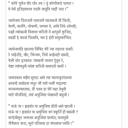
“ कोठें पूर्वज वीर धीर तव ! तूं कोणीकडे पामरा !
ये येथें इतिहासपत्र पडकें वाचूनि पाहीं जरा !”
जागोजाग विराजती चलजलें पाटस्थलें तीं किती,
केळी, नारळि, पोफळी, फणस ते, आंबे तिथे शोभती;
पक्षी त्यांवरुनी नितान्त करिती तें आपुलें कुजित,
स्वप्नीं हे बघतां फिरूनि, मन हे होतें समुत्कण्ठित.
जागोजागहि दाटल्या निबिड कीं त्या राहटया रानटी.
रे पाईरहि, खैर, किंजळ, तिथें आईनही वाढती,
वेली थोर इतस्ततः पसरुनी जातात गुंतून रे,
चेष्टा त्यांमधुनी यथेष्ट करिती नानापरी वानरें !
जन्मस्थान मदीय सुन्दर असे त्या माल्यकूटांतल्या
आनन्दें वनदेवता मधुर जीं गानें भलीं गाइल्या
मज्जन्मावसरास, तीं पवन हा वेगें महा तेथुनी
मातें पोंचवितो, तयां अपुलिया पंखावरी बाहुनी !
“ गाऊं या ! ह्रदयांत या अमुचिया प्रीती असे दाटली !
गाऊं या ! ह्रदयांत या अमुचिया कां स्फूर्ति ही बाढली ?
वाग्देवीसुत जन्मला अपुलिया ग्रामांत; यालगुनी
जैजैकार करा, सुरां परिसवा हा मंगलाचा ध्वनि !”