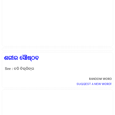
ଶରୀର ସୌଷ୍ଠବ
See : ବଡି ବିଲ୍ଡିଙ୍ଗ
RANDOM WORD
SUGGEST A NEW WORD!