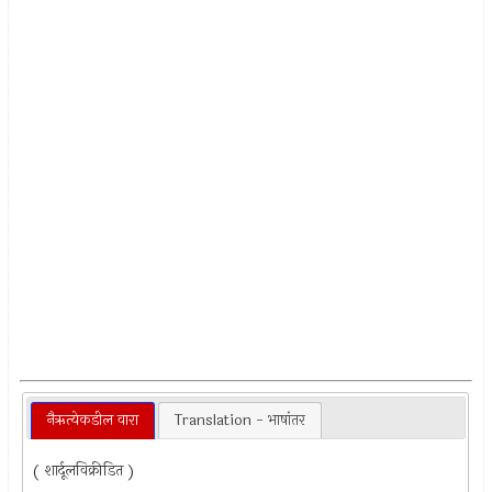
नैऋत्येकडील वारा
Translation - भाषांतर
( शार्दूलविक्रीडित )