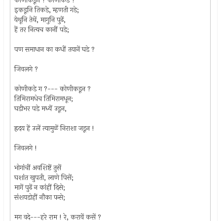
कोणीकडून ? कोणीकडे ?
इकडूनि तिकडे, म्हणती गडे;
येथूनि तेथें, मागुनि पुढें,
हें तर नित्यच कानीं पडे;
पण समाधान का कधीं तयानें घडे ?
जिवलगे ?
कोणीकडे ग ?--- कोणीकडून ?
तिमिरामधेच तिमिरामधून;
घडीभर पडे मध्यें उडून,
ह्रदय हें उलें त्यामुळें निराशा जडून !
जिवलगे !
भोगांचीं अवशिष्टें तुसें
घशांत खुपती, लाणे पिसें;
मागें पुढें न कांहीं दिसे;
संशयडोहीं नौका फसे;
मग वदे---हरे राम ! रे, करावें कसें ?