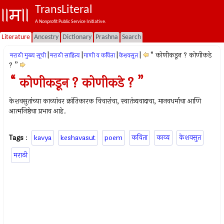
TransLiteral
A Nonprofit Public Service Initiative.
Literature
Ancestry
Dictionary
Prashna
Search
|
|
|
|
“ कोणीकडून ? कोणीकडे
मराठी मुख्य सूची
मराठी साहित्य
गाणी व कविता
केशवसुत
? ”
“ कोणीकडून ? कोणीकडे ? ”
केशवसुतांच्या काव्यांवर क्रांतिकारक विचारांचा, स्वातंत्र्यवादाचा, मानवधर्माचा आणि
आत्मनिष्ठेचा प्रभाव आहे.
Tags
:
kavya
keshavasut
poem
कविता
काव्य
केशवसुत
मराठी