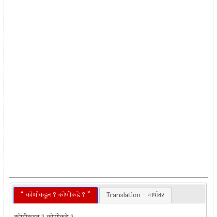
“ कोणीकडून ? कोणीकडे ? ”
Translation - भाषांतर