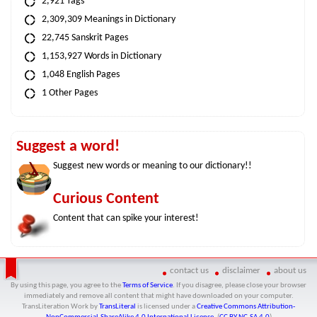
2,921 Tags
2,309,309 Meanings in Dictionary
22,745 Sanskrit Pages
1,153,927 Words in Dictionary
1,048 English Pages
1 Other Pages
Suggest a word!
Suggest new words or meaning to our dictionary!!
Curious Content
Content that can spike your interest!
contact us
disclaimer
about us
By using this page, you agree to the
Terms of Service
. If you disagree, please close your browser
immediately and remove all content that might have downloaded on your computer.
TransLiteration Work
by
TransLiteral
is licensed under a
Creative Commons Attribution-