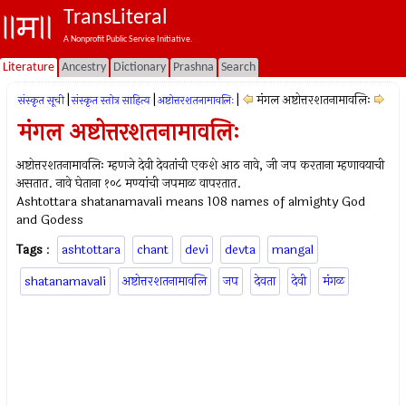
TransLiteral
A Nonprofit Public Service Initiative.
Literature
Ancestry
Dictionary
Prashna
Search
|
|
|
मंगल अष्टोत्तरशतनामावलिः
संस्कृत सूची
संस्कृत स्तोत्र साहित्य
अष्टोत्तरशतनामावलिः
मंगल अष्टोत्तरशतनामावलिः
अष्टोत्तरशतनामावलिः म्हणजे देवी देवतांची एकशे आठ नावे, जी जप करताना म्हणावयाची
असतात. नावे घेताना १०८ मण्यांची जपमाळ वापरतात.
Ashtottara shatanamavali means 108 names of almighty God
and Godess
Tags
:
ashtottara
chant
devi
devta
mangal
shatanamavali
अष्टोत्तरशतनामावलि
जप
देवता
देवी
मंगळ