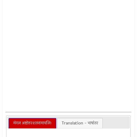
मंगल अष्टोत्तरशतनामावलिः
Translation - भाषांतर