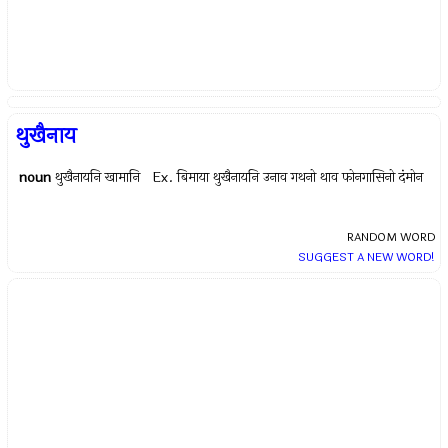
थुखैनाय
noun
थुखैनायनि खामानि Ex.
बिमाया थुखैनायनि उनाव गथनो थाव फोनगासिनो दंमोन
RANDOM WORD
SUGGEST A NEW WORD!