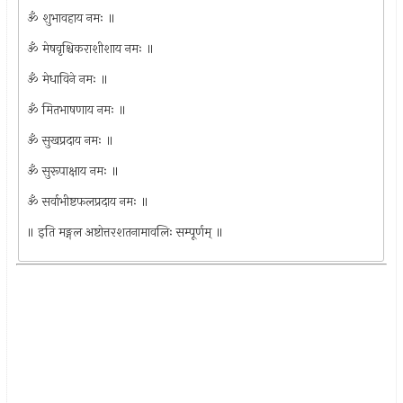
ॐ शुभावहाय नमः ॥
ॐ मेषवृश्चिकराशीशाय नमः ॥
ॐ मेधाविने नमः ॥
ॐ मितभाषणाय नमः ॥
ॐ सुखप्रदाय नमः ॥
ॐ सुरूपाक्षाय नमः ॥
ॐ सर्वाभीष्टफलप्रदाय नमः ॥
॥ इति मङ्गल अष्टोत्तरशतनामावलिः सम्पूर्णम् ॥