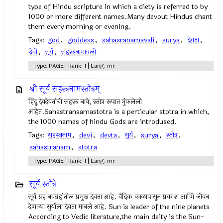
type of Hindu scripture in which a diety is referred to by
1000 or more different names.Many devout Hindus chant
them every morning or evening.
Tags:
god
,
goddess
,
sahasranamavali
,
surya
,
देवता
,
देवी
,
सूर्य
,
सहस्त्रनामावली
Type: PAGE | Rank: 1 | Lang: mr
श्री सूर्य सहस्त्रनामस्तोत्रम्
हिंदू देवदेवतांची सहस्त्र नावे, स्तोत्र रूपात गुंफलेली
आहेत.Sahastranaamastotra is a perticular stotra in which,
the 1000 names of hindu Gods are introdused.
Tags:
सहस्त्रनाम
,
devi
,
devta
,
सूर्य
,
surya
,
स्तोत्र
,
sahastranam
,
stotra
Type: PAGE | Rank: 1 | Lang: mr
सूर्य स्तोत्रे
सूर्य ग्रह नवग्रहांतील प्रमुख देवता आहे. वैदिक काळापासून प्रकाश आणि जीवन
देणार्‍या सुर्याला देवता मानले आहे. Sun is leader of the nine planets
According to Vedic literature,the main deity is the Sun-