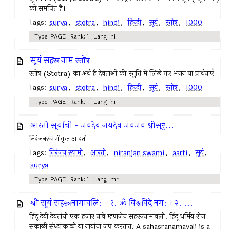
को समर्पित है।
Tags:
surya
,
stotra
,
hindi
,
हिन्दी
,
सूर्य
,
स्तोत्र
,
1000
Type: PAGE | Rank: 1 | Lang: hi
सूर्य सहस्र नाम स्तोत्र
स्तोत्र (Stotra) का अर्थ है देवताओं की स्तुति में लिखे गए भजन या प्रार्थनाएँ।
Tags:
surya
,
stotra
,
hindi
,
हिन्दी
,
सूर्य
,
स्तोत्र
,
1000
Type: PAGE | Rank: 1 | Lang: hi
आरती सूर्याची - जयदेव जयदेव जयजय श्रीसूर्...
निरंजनस्वामीकृत आरती
Tags:
निरंजन स्वामी
,
आरती
,
niranjan swami
,
aarti
,
सूर्य
,
surya
Type: PAGE | Rank: 1 | Lang: mr
श्री सूर्य सहस्त्रनामावलि: - १. ॐ विश्वविदे नम: । २. ...
हिंदू देवी देवतांची एक हजार नावे म्हणजेच सहस्त्रनामावली. हिंदू धर्मिय रोज
सकाळी संध्याकाळी या नावांचा जप करतात. A sahasranamavali is a