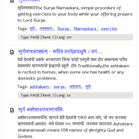
सूर्यनमस्कारThe Surya Namaskara, simple procedure of
getting exercises to your body while your offering prayers
to Lord Surya.
Tags:
सूर्य
,
नमस्कार
,
Surya
,
Namaskara
,
exercise
Type: PAGE | Rank: 1 | Lang: mr
सूर्यमण्डलाष्टकम् - सवित्रे जगदेकचक्षुषे । जग...
देवी देवतांची अष्टके आजारपण किंवा कांही घरगुती त्रास होत असल्यास घरीच
देवासमोर म्हणण्याची ईश्वराची स्तुती होय.Traditionally,the ashtakam
is recited in homes, when some one has health or any
domestic problems.
Tags:
ashtakam
,
surya
,
अष्टकम्‌
,
सूर्य
Type: PAGE | Rank: 1 | Lang: sa
सूर्य अष्टोत्तरशतनामावलिः
अष्टोत्तरशतनामावलिः म्हणजे देवी देवतांची एकशे आठ नावे, जी जप करताना
म्हणावयाची असतात. नावे घेताना १०८ मण्यांची जपमाळ वापरतात.Ashottara
shatanamavali means 108 names of almighty God and
Godess.