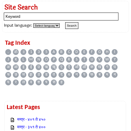
Site Search
Input language:
Tag Index
.
ॐ
॥
1
3
5
A
B
C
D
E
F
G
H
I
J
K
L
M
N
O
P
Q
R
S
T
U
V
W
Y
अ
आ
इ
ई
उ
ऋ
ॠ
ए
ऐ
ओ
औ
क
ख
ग
घ
च
छ
ज
झ
ठ
ड
त
द
ध
न
प
फ
ब
भ
म
य
र
ल
व
श
ष
स
ह
Latest Pages
मन्त्र - ४०१ ते ४५०
मन्त्र - ३५१ ते ४००