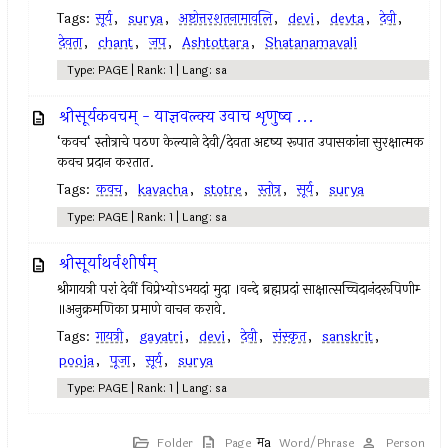
Tags:
सूर्य
,
surya
,
अष्टोत्तरशतनामावलि
,
devi
,
devta
,
देवी
,
देवता
,
chant
,
जप
,
Ashtottara
,
Shatanamavali
Type: PAGE | Rank: 1 | Lang: sa
श्रीसूर्यकवचम् - याज्ञवल्क्य उवाच शृणुष्व ...
‘कवच‘ स्तोत्राचे पठण केल्याने देवी/देवता अदृष्य रूपात उपासकांना सुरक्षात्मक
कवच प्रदान करतात.
Tags:
कवच
,
kavacha
,
stotre
,
स्तोत्र
,
सूर्य
,
surya
Type: PAGE | Rank: 1 | Lang: sa
श्रीसूर्याथर्वशीर्षम्
श्रीगायत्री परां देवीं विप्रेभ्योऽभयदां मुदा ।वन्दे ब्रह्मप्रदां साक्षात्सच्चिदानंदरूपिणीम्‍
॥अनुक्रमणिका प्रमाणे वाचन करावे.
Tags:
गायत्री
,
gayatri
,
devi
,
देवी
,
संस्कृत
,
sanskrit
,
pooja
,
पूजा
,
सूर्य
,
surya
Type: PAGE | Rank: 1 | Lang: sa
Folder
Page
Word/Phrase
Person