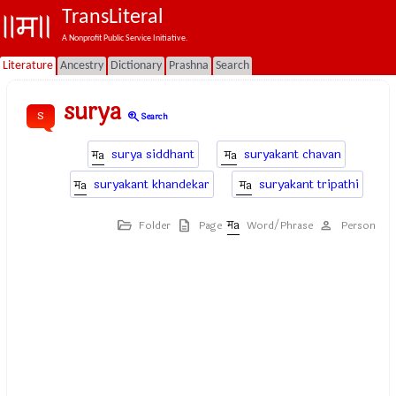
TransLiteral
A Nonprofit Public Service Initiative.
Literature
Ancestry
Dictionary
Prashna
Search
surya
s
zoom_in
Search
surya siddhant
suryakant chavan
suryakant khandekar
suryakant tripathi
Folder
Page
Word/Phrase
Person