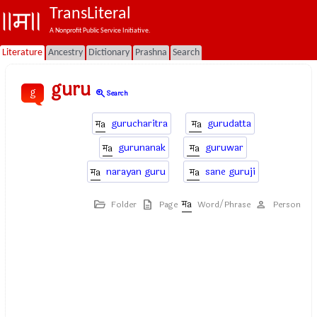
TransLiteral
A Nonprofit Public Service Initiative.
Literature
Ancestry
Dictionary
Prashna
Search
guru
g
zoom_in
Search
gurucharitra
gurudatta
gurunanak
guruwar
narayan guru
sane guruji
Folder
Page
Word/Phrase
Person