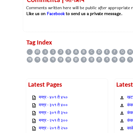
Comments | अभिप्राय
Comments written here will be public after appropriate
Like us on
Facebook
to send us a private message.
Tag Index
.
ॐ
॥
1
3
5
A
B
C
D
E
F
G
H
ख
ग
घ
च
छ
ज
झ
ठ
ड
त
द
ध
न
प
Latest Pages
Lates
मन्त्र - ४०१ ते ४५०
खटा
मन्त्र - ३५१ ते ४००
कंक,
मन्त्र - ३०१ ते ३५०
कंक
मन्त्र - २५१ ते ३००
कंक
मन्त्र - २०१ ते २५०
काळ