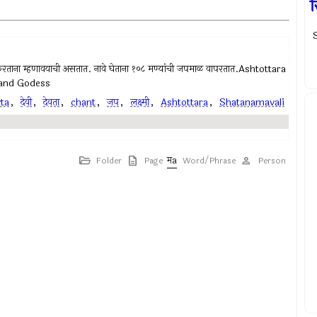
S
प करताना म्हणावयाची असतात. नावे घेताना १०८ मण्यांची जपमाळ वापरतात.Ashtottara
 and Godess
ta
,
देवी
,
देवता
,
chant
,
जप
,
लक्ष्मी
,
Ashtottara
,
Shatanamavali
Folder
Page
Word/Phrase
Person