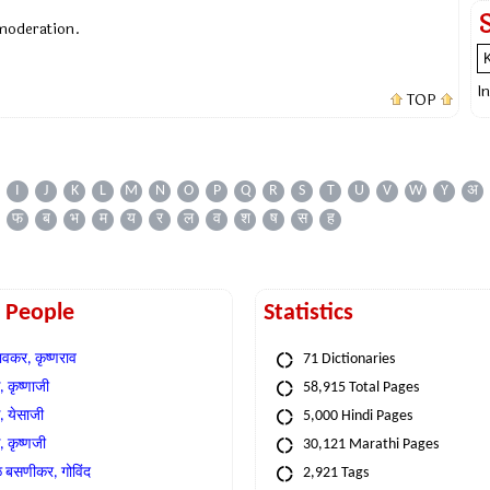
 moderation.
I
TOP
I
J
K
L
M
N
O
P
Q
R
S
T
U
V
W
Y
अ
फ
ब
भ
म
य
र
ल
व
श
ष
स
ह
t People
Statistics
वकर, कृष्णराव
71 Dictionaries
 कृष्णाजी
58,915 Total Pages
, येसाजी
5,000 Hindi Pages
, कृष्णजी
30,121 Marathi Pages
े बसणीकर, गोविंद
2,921 Tags