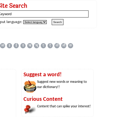
Site Search
nput language:
आ
इ
ई
उ
ऋ
ॠ
ए
ऐ
ओ
औ
क
Suggest a word!
Suggest new words or meaning to
our dictionary!!
Curious Content
Content that can spike your interest!